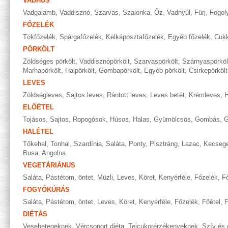
VADHÚS
Vadgalamb
,
Vaddisznó
,
Szarvas
,
Szalonka
,
Őz
,
Vadnyúl
,
Fürj
,
Fogol
FŐZELÉK
Tökfőzelék
,
Spárgafőzelék
,
Kelkáposztafőzelék
,
Egyéb főzelék
,
Cukk
PÖRKÖLT
Zöldséges pörkölt
,
Vaddisznópörkölt
,
Szarvaspörkölt
,
Szárnyaspörköl
Marhapörkölt
,
Halpörkölt
,
Gombapörkölt
,
Egyéb pörkölt
,
Csirkepörkölt
LEVES
Zöldségleves
,
Sajtos leves
,
Rántott leves
,
Leves betét
,
Krémleves
,
H
ELŐÉTEL
Tojásos
,
Sajtos
,
Ropogósok
,
Húsos
,
Halas
,
Gyümölcsös
,
Gombás
,
G
HALÉTEL
Tőkehal
,
Tonhal
,
Szardínia
,
Saláta
,
Ponty
,
Pisztráng
,
Lazac
,
Kecseg
Busa
,
Angolna
VEGETÁRIÁNUS
Saláta
,
Pástétom, öntet
,
Müzli
,
Leves
,
Köret
,
Kenyérféle
,
Főzelék
,
Fő
FOGYÓKÚRÁS
Saláta
,
Pástétom, öntet
,
Leves
,
Köret
,
Kenyérféle
,
Főzelék
,
Főétel
,
F
DIÉTÁS
Vesebetegeknek
,
Vércsoport diéta
,
Tejcukorérzékenyeknek
,
Szív és 