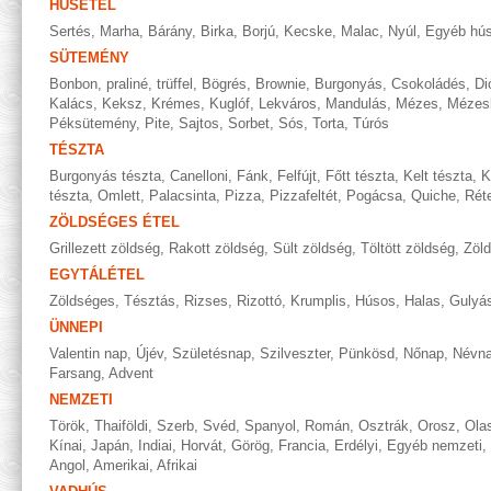
HÚSÉTEL
Sertés
,
Marha
,
Bárány
,
Birka
,
Borjú
,
Kecske
,
Malac
,
Nyúl
,
Egyéb hús
SÜTEMÉNY
Bonbon, praliné, trüffel
,
Bögrés
,
Brownie
,
Burgonyás
,
Csokoládés
,
Di
Kalács
,
Keksz
,
Krémes
,
Kuglóf
,
Lekváros
,
Mandulás
,
Mézes
,
Mézes
Péksütemény
,
Pite
,
Sajtos
,
Sorbet
,
Sós
,
Torta
,
Túrós
TÉSZTA
Burgonyás tészta
,
Canelloni
,
Fánk
,
Felfújt
,
Főtt tészta
,
Kelt tészta
,
K
tészta
,
Omlett
,
Palacsinta
,
Pizza
,
Pizzafeltét
,
Pogácsa
,
Quiche
,
Rét
ZÖLDSÉGES ÉTEL
Grillezett zöldség
,
Rakott zöldség
,
Sült zöldség
,
Töltött zöldség
,
Zöl
EGYTÁLÉTEL
Zöldséges
,
Tésztás
,
Rizses
,
Rizottó
,
Krumplis
,
Húsos
,
Halas
,
Gulyá
ÜNNEPI
Valentin nap
,
Újév
,
Születésnap
,
Szilveszter
,
Pünkösd
,
Nőnap
,
Névn
Farsang
,
Advent
NEMZETI
Török
,
Thaiföldi
,
Szerb
,
Svéd
,
Spanyol
,
Román
,
Osztrák
,
Orosz
,
Ola
Kínai
,
Japán
,
Indiai
,
Horvát
,
Görög
,
Francia
,
Erdélyi
,
Egyéb nemzeti
,
Angol
,
Amerikai
,
Afrikai