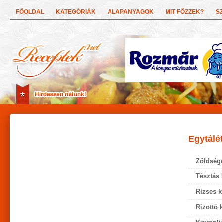
FŐOLDAL
KATEGÓRIÁK
ALAPANYAGOK
MIT FŐZZEK?
S
Egytálé
Zöldsége
Tésztás 
Rizses k
Rizottó 