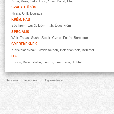
Zúza
,
Vese
,
Velő
,
Tüdő
,
Szív
,
Pacal
,
Máj
SZABADTŰZÖN
Nyárs
,
Grill
,
Bogrács
KRÉM, HAB
Sós krém
,
Egyéb krém, hab
,
Édes krém
SPECIÁLIS
Wok
,
Tapas
,
Sushi
,
Steak
,
Gyros
,
Fasírt
,
Barbecue
GYEREKEKNEK
Kisiskolásoknak
,
Óvodásoknak
,
Bölcsiseknek
,
Bébiétel
ITAL
Puncs
,
Bólé
,
Shake
,
Turmix
,
Tea
,
Kávé
,
Koktél
Kapcsolat
Impresszum
Jogi nyilatkozat