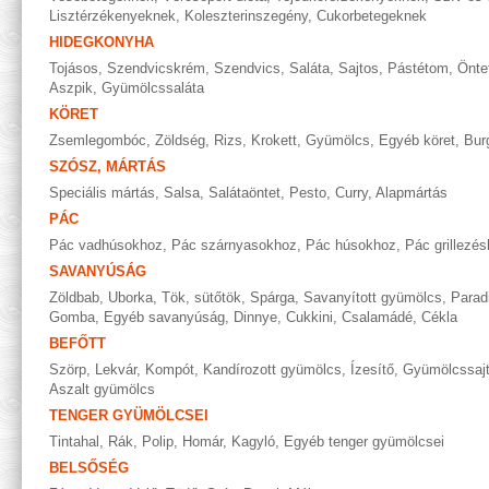
Lisztérzékenyeknek
,
Koleszterinszegény
,
Cukorbetegeknek
HIDEGKONYHA
Tojásos
,
Szendvicskrém
,
Szendvics
,
Saláta
,
Sajtos
,
Pástétom
,
Önte
Aszpik
,
Gyümölcssaláta
KÖRET
Zsemlegombóc
,
Zöldség
,
Rizs
,
Krokett
,
Gyümölcs
,
Egyéb köret
,
Bur
SZÓSZ, MÁRTÁS
Speciális mártás
,
Salsa
,
Salátaöntet
,
Pesto
,
Curry
,
Alapmártás
PÁC
Pác vadhúsokhoz
,
Pác szárnyasokhoz
,
Pác húsokhoz
,
Pác grillezé
SAVANYÚSÁG
Zöldbab
,
Uborka
,
Tök, sütőtök
,
Spárga
,
Savanyított gyümölcs
,
Parad
Gomba
,
Egyéb savanyúság
,
Dinnye
,
Cukkini
,
Csalamádé
,
Cékla
BEFŐTT
Szörp
,
Lekvár
,
Kompót
,
Kandírozott gyümölcs
,
Ízesítő
,
Gyümölcssaj
Aszalt gyümölcs
TENGER GYÜMÖLCSEI
Tintahal
,
Rák
,
Polip
,
Homár
,
Kagyló
,
Egyéb tenger gyümölcsei
BELSŐSÉG