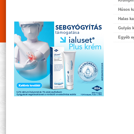
Krumplis
Húsos k
Halas ka
Gulyás k
Egyéb eg