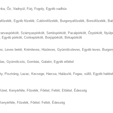
nka
,
Őz
,
Vadnyúl
,
Fürj
,
Fogoly
,
Egyéb vadhús
afőzelék
,
Egyéb főzelék
,
Cukkinifőzelék
,
Burgonyafőzelék
,
Borsófőzelék
,
Bab
arvaspörkölt
,
Szárnyaspörkölt
,
Sertéspörkölt
,
Pacalpörkölt
,
Őzpörkölt
,
Nyúlp
,
Egyéb pörkölt
,
Csirkepörkölt
,
Borjúpörkölt
,
Birkapörkölt
es
,
Leves betét
,
Krémleves
,
Húsleves
,
Gyümölcsleves
,
Egyéb leves
,
Burgon
las
,
Gyümölcsös
,
Gombás
,
Galatin
,
Egyéb előétel
ty
,
Pisztráng
,
Lazac
,
Kecsege
,
Harcsa
,
Halászlé
,
Fogas, süllő
,
Egyéb halétel
Köret
,
Kenyérféle
,
Főzelék
,
Főétel
,
Feltét
,
Előétel
,
Édesség
Kenyérféle
,
Főzelék
,
Főétel
,
Feltét
,
Édesség