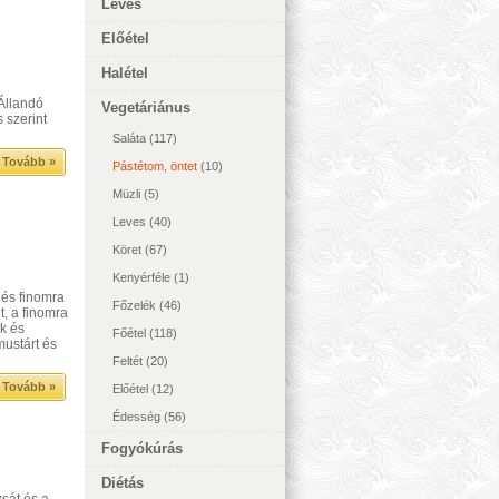
Leves
Előétel
Halétel
 Állandó
Vegetáriánus
s szerint
Saláta
(117)
Tovább »
Pástétom, öntet
(10)
Müzli
(5)
Leves
(40)
Köret
(67)
Kenyérféle
(1)
és finomra
Főzelék
(46)
t, a finomra
ük és
Főétel
(118)
mustárt és
Feltét
(20)
Tovább »
Előétel
(12)
Édesség
(56)
Fogyókúrás
Diétás
sát és a