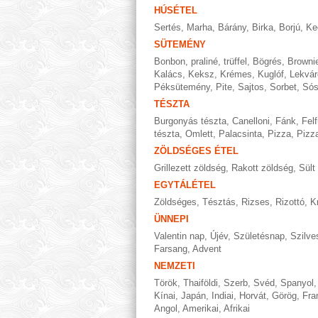
HÚSÉTEL
Sertés
,
Marha
,
Bárány
,
Birka
,
Borjú
,
Ke
SÜTEMÉNY
Bonbon, praliné, trüffel
,
Bögrés
,
Browni
Kalács
,
Keksz
,
Krémes
,
Kuglóf
,
Lekvár
Péksütemény
,
Pite
,
Sajtos
,
Sorbet
,
Só
TÉSZTA
Burgonyás tészta
,
Canelloni
,
Fánk
,
Felf
tészta
,
Omlett
,
Palacsinta
,
Pizza
,
Pizza
ZÖLDSÉGES ÉTEL
Grillezett zöldség
,
Rakott zöldség
,
Sült
EGYTÁLÉTEL
Zöldséges
,
Tésztás
,
Rizses
,
Rizottó
,
K
ÜNNEPI
Valentin nap
,
Újév
,
Születésnap
,
Szilve
Farsang
,
Advent
NEMZETI
Török
,
Thaiföldi
,
Szerb
,
Svéd
,
Spanyol
Kínai
,
Japán
,
Indiai
,
Horvát
,
Görög
,
Fra
Angol
,
Amerikai
,
Afrikai