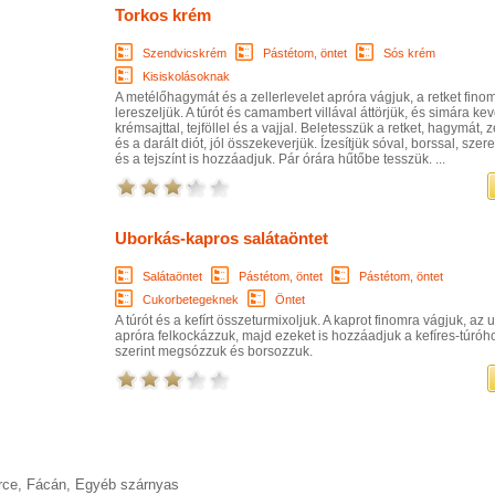
Torkos krém
Szendvicskrém
Pástétom, öntet
Sós krém
Kisiskolásoknak
A metélőhagymát és a zellerlevelet apróra vágjuk, a retket fino
lereszeljük. A túrót és camambert villával áttörjük, és simára kev
krémsajttal, tejföllel és a vajjal. Beletesszük a retket, hagymát, z
és a darált diót, jól összekeverjük. Ízesítjük sóval, borssal, sze
és a tejszínt is hozzáadjuk. Pár órára hűtőbe tesszük. ...
Uborkás-kapros salátaöntet
Salátaöntet
Pástétom, öntet
Pástétom, öntet
Cukorbetegeknek
Öntet
A túrót és a kefírt összeturmixoljuk. A kaprot finomra vágjuk, az 
apróra felkockázzuk, majd ezeket is hozzáadjuk a kefíres-túróho
szerint megsózzuk és borsozzuk.
rce
,
Fácán
,
Egyéb szárnyas