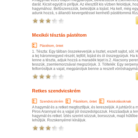
darát. Kicsit együtt is pirítjuk. Az élesztőt kis vízben feloldjuk, 
hagymához. Befűszerezzük, beleütjük a tojást. Ha kell, még egy 
adunk hozzá, s állandó kevergetéssel kenhető pástétommá főz
Mexikói tésztás pástétom
Pástétom, öntet
1. Tészta: Egy tálban összekeverjük a lisztet, eszelt sajtot, sót.
a tej háromnegyed részét, tejfölt, tojást és ól összegyúrjuk. Ha
lenne a tészta, adjuk hozzá a maradék tejet is.2. Alacsony per
tesszük, zsemlemorzsával megszórjuk. 3. Töltelék: Egy serpen
felforrósítjuk a vajat, megpároljuk benne a reszelt vöröshagymát,
Retkes szendvicskrém
Szendvicskrém
Pástétom, öntet
Kisiskolásoknak
A hagymát és a retket megtisztítjuk, és lereszeljük. A juhtúrót a m
Piros Arannyal és a vajjal jól összedolgozzuk. Hozzáadjuk a ler
hagymát és retket. Ízlés szerint sózzuk, borsozzuk, majd hűtőbe
lehűtjük. Rozskenyérrel kínáljuk.