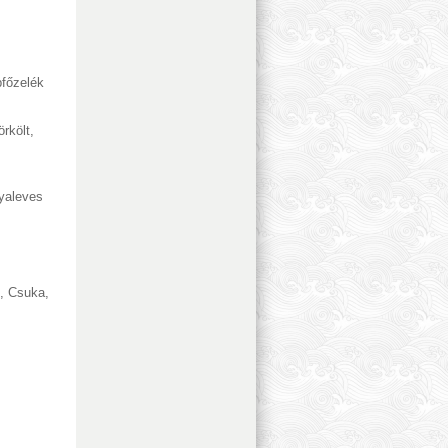
főzelék
örkölt
,
yaleves
,
Csuka
,