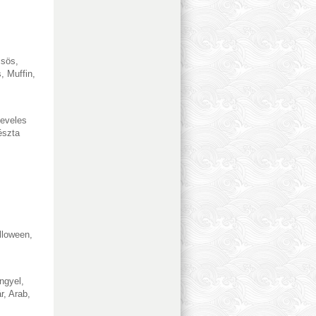
csös
,
s
,
Muffin
,
eveles
észta
lloween
,
ngyel
,
r
,
Arab
,