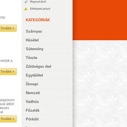
Regisztráció
Elfelejtett jelszó
kony
KATEGÓRIÁK
Tovább »
Szárnyas
Húsétel
Sütemény
Tészta
verjük a
Zöldséges étel
Tovább »
Egytálétel
Ünnepi
Nemzeti
argarinon.
Vadhús
val áttört
 kevés
Főzelék
al.
Tovább »
Pörkölt