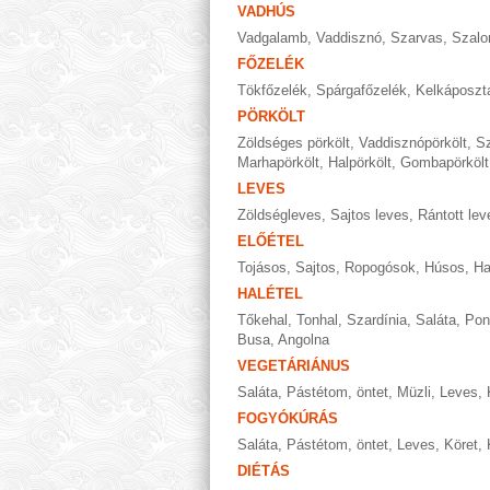
VADHÚS
Vadgalamb
,
Vaddisznó
,
Szarvas
,
Szalo
FŐZELÉK
Tökfőzelék
,
Spárgafőzelék
,
Kelkáposzt
PÖRKÖLT
Zöldséges pörkölt
,
Vaddisznópörkölt
,
Sz
Marhapörkölt
,
Halpörkölt
,
Gombapörkölt
LEVES
Zöldségleves
,
Sajtos leves
,
Rántott lev
ELŐÉTEL
Tojásos
,
Sajtos
,
Ropogósok
,
Húsos
,
Ha
HALÉTEL
Tőkehal
,
Tonhal
,
Szardínia
,
Saláta
,
Pon
Busa
,
Angolna
VEGETÁRIÁNUS
Saláta
,
Pástétom, öntet
,
Müzli
,
Leves
,
FOGYÓKÚRÁS
Saláta
,
Pástétom, öntet
,
Leves
,
Köret
,
DIÉTÁS