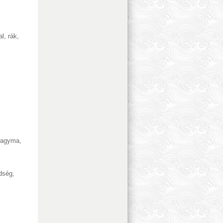
al, rák
,
agyma
,
ldség
,