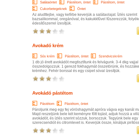
Salátaöntet
Pástétom, öntet
Pástétom, öntet
Cukorbetegeknek
Öntet
Az aludttejbe, vagy kefírbe keverjük a salátaolajat. Ízlés szerint
bazsalikommal, oregánóval, és kakukkfűvel fűszerezzük, folyé
édesítőszerrel ízesítjük.
Avokadó krém
Sós krém
Pástétom, öntet
Szendvicskrém
1 db jó érett avokádót megtisztítunk és felvágunk. 3-4 dkg vajjal
összedolgozzuk. 1 gerezd fokhagymát összetörünk, és hozzáke
krémhez. Fehér borssal és egy csipet sóval ízesítjük.
Avokádó pástétom
Pástétom
Pástétom, öntet
Pároljunk meg egy fej vöröshagymát apróra vágva egy kanál m
Majd reszeljünk bele két keményre főtt tojást, adjuk hozzá a villá
avokádót, és ízlés szerint sózzuk, borsozzuk. Tegyünk bele egy
szerecsendiót és citromlevet is. Keverjük össze, kínáljuk pirítóss