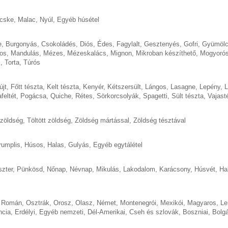
cske
,
Malac
,
Nyúl
,
Egyéb húsétel
e
,
Burgonyás
,
Csokoládés
,
Diós
,
Édes
,
Fagylalt
,
Gesztenyés
,
Gofri
,
Gyümöl
os
,
Mandulás
,
Mézes
,
Mézeskalács
,
Mignon
,
Mikroban készíthető
,
Mogyoró
s
,
Torta
,
Túrós
újt
,
Főtt tészta
,
Kelt tészta
,
Kenyér
,
Kétszersült
,
Lángos
,
Lasagne
,
Lepény
,
L
feltét
,
Pogácsa
,
Quiche
,
Rétes
,
Sörkorcsolyák
,
Spagetti
,
Sült tészta
,
Vajast
 zöldség
,
Töltött zöldség
,
Zöldség mártással
,
Zöldség tésztával
rumplis
,
Húsos
,
Halas
,
Gulyás
,
Egyéb egytálétel
szter
,
Pünkösd
,
Nőnap
,
Névnap
,
Mikulás
,
Lakodalom
,
Karácsony
,
Húsvét
,
Ha
,
Román
,
Osztrák
,
Orosz
,
Olasz
,
Német
,
Montenegrói
,
Mexikói
,
Magyaros
,
Le
ncia
,
Erdélyi
,
Egyéb nemzeti
,
Dél-Amerikai
,
Cseh és szlovák
,
Boszniai
,
Bolgá