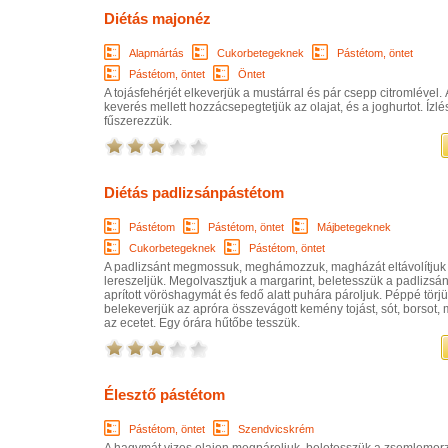
Diétás majonéz
Alapmártás
Cukorbetegeknek
Pástétom, öntet
Pástétom, öntet
Öntet
A tojásfehérjét elkeverjük a mustárral és pár csepp citromlével.
keverés mellett hozzácsepegtetjük az olajat, és a joghurtot. Ízlé
fűszerezzük.
Diétás padlizsánpástétom
Pástétom
Pástétom, öntet
Májbetegeknek
Cukorbetegeknek
Pástétom, öntet
A padlizsánt megmossuk, meghámozzuk, magházát eltávolítjuk 
lereszeljük. Megolvasztjuk a margarint, beletesszük a padlizsán
aprított vöröshagymát és fedő alatt puhára pároljuk. Péppé törj
belekeverjük az apróra összevágott kemény tojást, sót, borsot, 
az ecetet. Egy órára hűtőbe tesszük.
Élesztő pástétom
Pástétom, öntet
Szendvicskrém
A hagymát vizes olajon megpároljuk, beletesszük a zsemlemorz