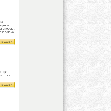
mra
erjük a
ellerlevelet
recsendióval
Tovább »
uborkát
z. Ízlés
Tovább »