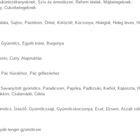
cukorérzékenyeknek
,
Szív és érrendszeri
,
Reform ételek
,
Májbetegeknek
,
y
,
Cukorbetegeknek
aláta
,
Sajtos
,
Pástétom
,
Öntet
,
Körözött
,
Kocsonya
,
Hidegtál
,
Hideg leves
,
H
,
Gyümölcs
,
Egyéb köret
,
Burgonya
esto
,
Curry
,
Alapmártás
,
Pác húsokhoz
,
Pác grillezéshez
,
Savanyított gyümölcs
,
Paradicsom
,
Paprika
,
Padlizsán
,
Karfiol
,
Káposzta
,
H
kkini
,
Csalamádé
,
Cékla
ümölcs
,
Ízesítő
,
Gyümölcssajt
,
Gyümölcskocsonya
,
Ecet
,
Dzsem
,
Aszalt zö
yéb tenger gyümölcsei