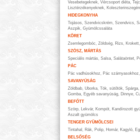
Vesebetegeknek
,
Vércsoport diéta
,
Tej
Lisztérzékenyeknek
,
Koleszterinszegén
HIDEGKONYHA
Tojásos
,
Szendvicskrém
,
Szendvics
,
S
Aszpik
,
Gyümölcssaláta
KÖRET
Zsemlegombóc
,
Zöldség
,
Rizs
,
Krokett
SZÓSZ, MÁRTÁS
Speciális mártás
,
Salsa
,
Salátaöntet
,
P
PÁC
Pác vadhúsokhoz
,
Pác szárnyasokhoz
SAVANYÚSÁG
Zöldbab
,
Uborka
,
Tök, sütőtök
,
Spárga
Gomba
,
Egyéb savanyúság
,
Dinnye
,
Cu
BEFŐTT
Szörp
,
Lekvár
,
Kompót
,
Kandírozott gy
Aszalt gyümölcs
TENGER GYÜMÖLCSEI
Tintahal
,
Rák
,
Polip
,
Homár
,
Kagyló
,
Eg
BELSŐSÉG