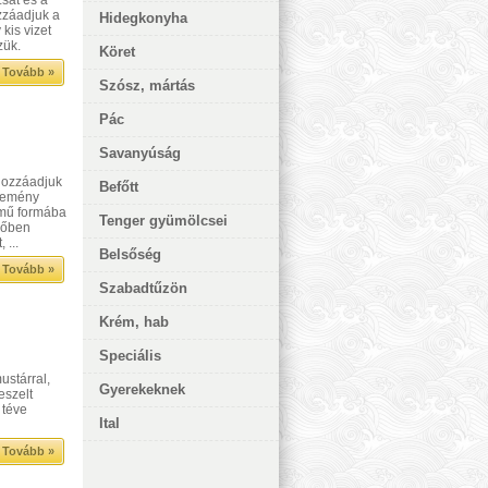
hozzáadjuk a
Hidegkonyha
kis vizet
zük.
Köret
Tovább »
Szósz, mártás
Pác
Savanyúság
 Hozzáadjuk
Befőtt
 kemény
emű formába
Tenger gyümölcsei
yőben
 ...
Belsőség
Tovább »
Szabadtűzön
Krém, hab
Speciális
ustárral,
Gyerekeknek
eszelt
 téve
Ital
Tovább »