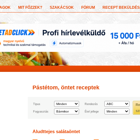
YAGOK
MIT FŐZZEK?
SZAKÁCSOK
FÓRUM
RECEPT BEKÜLDÉS
Pástétom, öntet receptek
Tipus
Rendezés
Re
sz
Fogyasztás
Étel jellege
Aludttejes salátaöntet