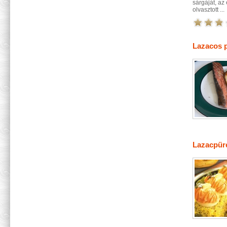
sárgáját, az
olvasztott ...
Lazacos p
Lazacpüré