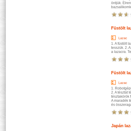
öntjük. Elren
bazsalikomle
Füstölt l
Lazac
1. A füstölt
tesszük. 2. 
a lazacra. T
Füstölt l
Lazac
1. Robotgépb
2. A tésztát 
tésztakörök 
A maradék té
és összeragas
Japán la