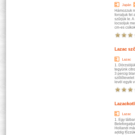
Japán
Hámozzuk me
forraljuk fe
szűrjük le. A
locsoljuk me
cm-es csíkokr
Lazac sző
Lazac
1. Dörzsöljü
tegyünk citr
3 percig blan
szőlőlevelet
levél egyik v
Lazackotl
Lazac
1. Egy tálban
Beleforgatju
Hollandi már
addig főzzük