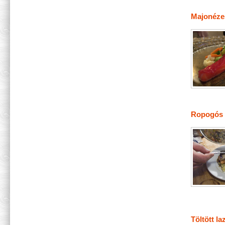
Majonézes
Ropogós 
Töltött l