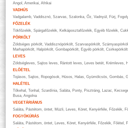
Angol
,
Amerikai
,
Afrikai
VADHÚS
Vadgalamb
,
Vaddisznó
,
Szarvas
,
Szalonka
,
Őz
,
Vadnyúl
,
Fürj
,
Fogol
FŐZELÉK
Tökfőzelék
,
Spárgafőzelék
,
Kelkáposztafőzelék
,
Egyéb főzelék
,
Cukk
PÖRKÖLT
Zöldséges pörkölt
,
Vaddisznópörkölt
,
Szarvaspörkölt
,
Szárnyaspörköl
Marhapörkölt
,
Halpörkölt
,
Gombapörkölt
,
Egyéb pörkölt
,
Csirkepörkölt
LEVES
Zöldségleves
,
Sajtos leves
,
Rántott leves
,
Leves betét
,
Krémleves
,
H
ELŐÉTEL
Tojásos
,
Sajtos
,
Ropogósok
,
Húsos
,
Halas
,
Gyümölcsös
,
Gombás
,
G
HALÉTEL
Tőkehal
,
Tonhal
,
Szardínia
,
Saláta
,
Ponty
,
Pisztráng
,
Lazac
,
Kecseg
Busa
,
Angolna
VEGETÁRIÁNUS
Saláta
,
Pástétom, öntet
,
Müzli
,
Leves
,
Köret
,
Kenyérféle
,
Főzelék
,
Fő
FOGYÓKÚRÁS
Saláta
,
Pástétom, öntet
,
Leves
,
Köret
,
Kenyérféle
,
Főzelék
,
Főétel
,
F