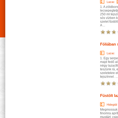
Lazac
1. A zöldbors
lecsepegtetj
250 ml tejszí
sós vízben 
szelet füstö
A ...
Fóliában 
Lazac
1. Egy serpe
majd fedő al
négy lazacfi
teszünk rá, 
szeletekre e
tejszínnel. ...
Füstölt l
Hidegtál
Megmossuk a 
finomra aprí
mustárt, csip