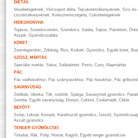
DIÉTÁS
Vesebetegeknek
,
Vércsoport diéta
,
Tejcukorérzékenyeknek
,
Szív és 
Lisztérzékenyeknek
,
Koleszterinszegény
,
Cukorbetegeknek
HIDEGKONYHA
Tojásos
,
Szendvicskrém
,
Szendvics
,
Saláta
,
Sajtos
,
Pástétom
,
Önte
Aszpik
,
Gyümölcssaláta
KÖRET
Zsemlegombóc
,
Zöldség
,
Rizs
,
Krokett
,
Gyümölcs
,
Egyéb köret
,
Bur
SZÓSZ, MÁRTÁS
Speciális mártás
,
Salsa
,
Salátaöntet
,
Pesto
,
Curry
,
Alapmártás
PÁC
Pác vadhúsokhoz
,
Pác szárnyasokhoz
,
Pác húsokhoz
,
Pác grillezé
SAVANYÚSÁG
Zöldbab
,
Uborka
,
Tök, sütőtök
,
Spárga
,
Savanyított gyümölcs
,
Parad
Gomba
,
Egyéb savanyúság
,
Dinnye
,
Cukkini
,
Csalamádé
,
Cékla
BEFŐTT
Szörp
,
Lekvár
,
Kompót
,
Kandírozott gyümölcs
,
Ízesítő
,
Gyümölcssaj
Aszalt gyümölcs
TENGER GYÜMÖLCSEI
Tintahal
,
Rák
,
Polip
,
Homár
,
Kagyló
,
Egyéb tenger gyümölcsei