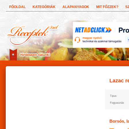
FŐOLDAL
KATEGÓRIÁK
ALAPANYAGOK
MIT FŐZZEK?
S
Lazac r
Tipus
Fogyasztás
Borsós, l