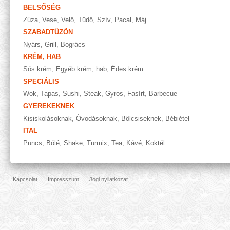
BELSŐSÉG
Zúza
,
Vese
,
Velő
,
Tüdő
,
Szív
,
Pacal
,
Máj
SZABADTŰZÖN
Nyárs
,
Grill
,
Bogrács
KRÉM, HAB
Sós krém
,
Egyéb krém, hab
,
Édes krém
SPECIÁLIS
Wok
,
Tapas
,
Sushi
,
Steak
,
Gyros
,
Fasírt
,
Barbecue
GYEREKEKNEK
Kisiskolásoknak
,
Óvodásoknak
,
Bölcsiseknek
,
Bébiétel
ITAL
Puncs
,
Bólé
,
Shake
,
Turmix
,
Tea
,
Kávé
,
Koktél
Kapcsolat
Impresszum
Jogi nyilatkozat