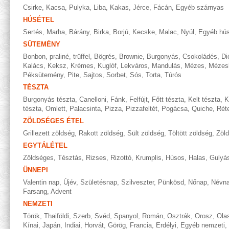
Csirke
,
Kacsa
,
Pulyka
,
Liba
,
Kakas
,
Jérce
,
Fácán
,
Egyéb szárnyas
HÚSÉTEL
Sertés
,
Marha
,
Bárány
,
Birka
,
Borjú
,
Kecske
,
Malac
,
Nyúl
,
Egyéb hús
SÜTEMÉNY
Bonbon, praliné, trüffel
,
Bögrés
,
Brownie
,
Burgonyás
,
Csokoládés
,
Di
Kalács
,
Keksz
,
Krémes
,
Kuglóf
,
Lekváros
,
Mandulás
,
Mézes
,
Mézes
Péksütemény
,
Pite
,
Sajtos
,
Sorbet
,
Sós
,
Torta
,
Túrós
TÉSZTA
Burgonyás tészta
,
Canelloni
,
Fánk
,
Felfújt
,
Főtt tészta
,
Kelt tészta
,
K
tészta
,
Omlett
,
Palacsinta
,
Pizza
,
Pizzafeltét
,
Pogácsa
,
Quiche
,
Rét
ZÖLDSÉGES ÉTEL
Grillezett zöldség
,
Rakott zöldség
,
Sült zöldség
,
Töltött zöldség
,
Zöl
EGYTÁLÉTEL
Zöldséges
,
Tésztás
,
Rizses
,
Rizottó
,
Krumplis
,
Húsos
,
Halas
,
Gulyá
ÜNNEPI
Valentin nap
,
Újév
,
Születésnap
,
Szilveszter
,
Pünkösd
,
Nőnap
,
Névn
Farsang
,
Advent
NEMZETI
Török
,
Thaiföldi
,
Szerb
,
Svéd
,
Spanyol
,
Román
,
Osztrák
,
Orosz
,
Ola
Kínai
,
Japán
,
Indiai
,
Horvát
,
Görög
,
Francia
,
Erdélyi
,
Egyéb nemzeti
,