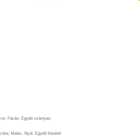
rce
,
Fácán
,
Egyéb szárnyas
cske
,
Malac
,
Nyúl
,
Egyéb húsétel