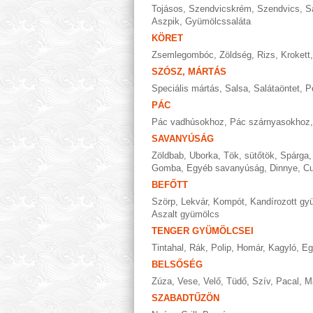
Tojásos
,
Szendvicskrém
,
Szendvics
,
S
Aszpik
,
Gyümölcssaláta
KÖRET
Zsemlegombóc
,
Zöldség
,
Rizs
,
Krokett
SZÓSZ, MÁRTÁS
Speciális mártás
,
Salsa
,
Salátaöntet
,
P
PÁC
Pác vadhúsokhoz
,
Pác szárnyasokhoz
SAVANYÚSÁG
Zöldbab
,
Uborka
,
Tök, sütőtök
,
Spárga
Gomba
,
Egyéb savanyúság
,
Dinnye
,
Cu
BEFŐTT
Szörp
,
Lekvár
,
Kompót
,
Kandírozott gy
Aszalt gyümölcs
TENGER GYÜMÖLCSEI
Tintahal
,
Rák
,
Polip
,
Homár
,
Kagyló
,
Eg
BELSŐSÉG
Zúza
,
Vese
,
Velő
,
Tüdő
,
Szív
,
Pacal
,
M
SZABADTŰZÖN