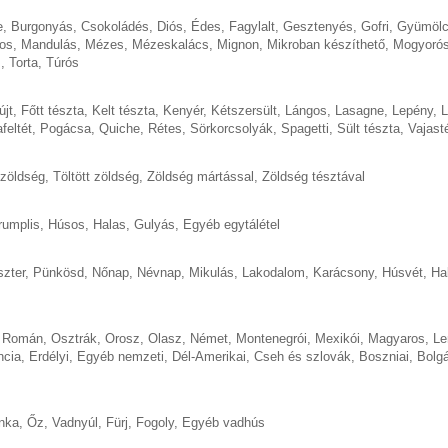
e
,
Burgonyás
,
Csokoládés
,
Diós
,
Édes
,
Fagylalt
,
Gesztenyés
,
Gofri
,
Gyümöl
os
,
Mandulás
,
Mézes
,
Mézeskalács
,
Mignon
,
Mikroban készíthető
,
Mogyoró
s
,
Torta
,
Túrós
újt
,
Főtt tészta
,
Kelt tészta
,
Kenyér
,
Kétszersült
,
Lángos
,
Lasagne
,
Lepény
,
L
feltét
,
Pogácsa
,
Quiche
,
Rétes
,
Sörkorcsolyák
,
Spagetti
,
Sült tészta
,
Vajast
 zöldség
,
Töltött zöldség
,
Zöldség mártással
,
Zöldség tésztával
rumplis
,
Húsos
,
Halas
,
Gulyás
,
Egyéb egytálétel
szter
,
Pünkösd
,
Nőnap
,
Névnap
,
Mikulás
,
Lakodalom
,
Karácsony
,
Húsvét
,
Ha
,
Román
,
Osztrák
,
Orosz
,
Olasz
,
Német
,
Montenegrói
,
Mexikói
,
Magyaros
,
Le
ncia
,
Erdélyi
,
Egyéb nemzeti
,
Dél-Amerikai
,
Cseh és szlovák
,
Boszniai
,
Bolgá
nka
,
Őz
,
Vadnyúl
,
Fürj
,
Fogoly
,
Egyéb vadhús