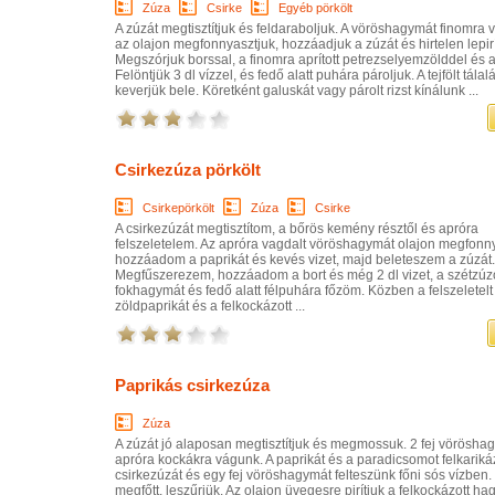
Zúza
Csirke
Egyéb pörkölt
A zúzát megtisztítjuk és feldaraboljuk. A vöröshagymát finomra 
az olajon megfonnyasztjuk, hozzáadjuk a zúzát és hirtelen lepirí
Megszórjuk borssal, a finomra aprított petrezselyemzölddel és a
Felöntjük 3 dl vízzel, és fedő alatt puhára pároljuk. A tejfölt tálalá
keverjük bele. Köretként galuskát vagy párolt rizst kínálunk ...
Csirkezúza pörkölt
Csirkepörkölt
Zúza
Csirke
A csirkezúzát megtisztítom, a bőrös kemény résztől és apróra
felszeletelem. Az apróra vagdalt vöröshagymát olajon megfonn
hozzáadom a paprikát és kevés vizet, majd beleteszem a zúzát.
Megfűszerezem, hozzáadom a bort és még 2 dl vizet, a szétzúzo
fokhagymát és fedő alatt félpuhára főzöm. Közben a felszeletelt
zöldpaprikát és a felkockázott ...
Paprikás csirkezúza
Zúza
A zúzát jó alaposan megtisztítjuk és megmossuk. 2 fej vörösha
apróra kockákra vágunk. A paprikát és a paradicsomot felkariká
csirkezúzát és egy fej vöröshagymát felteszünk főni sós vízben.
megfőtt, leszűrjük. Az olajon üvegesre pirítjuk a felkockázott ha