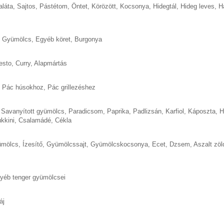
aláta
,
Sajtos
,
Pástétom
,
Öntet
,
Körözött
,
Kocsonya
,
Hidegtál
,
Hideg leves
,
H
,
Gyümölcs
,
Egyéb köret
,
Burgonya
esto
,
Curry
,
Alapmártás
,
Pác húsokhoz
,
Pác grillezéshez
,
Savanyított gyümölcs
,
Paradicsom
,
Paprika
,
Padlizsán
,
Karfiol
,
Káposzta
,
H
kkini
,
Csalamádé
,
Cékla
ümölcs
,
Ízesítő
,
Gyümölcssajt
,
Gyümölcskocsonya
,
Ecet
,
Dzsem
,
Aszalt zö
yéb tenger gyümölcsei
áj