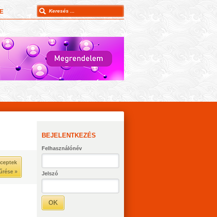
E
BEJELENTKEZÉS
Felhasználónév
ceptek
űrése »
Jelszó
OK