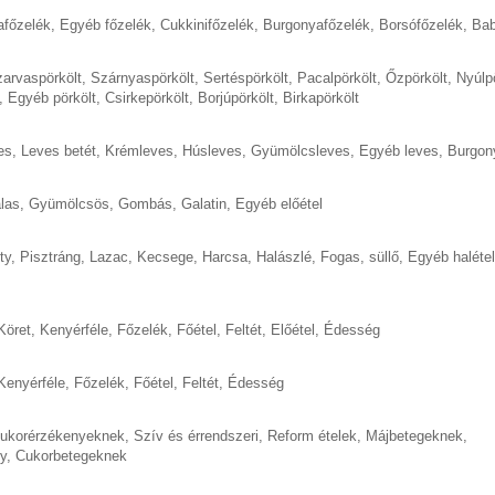
afőzelék
,
Egyéb főzelék
,
Cukkinifőzelék
,
Burgonyafőzelék
,
Borsófőzelék
,
Bab
arvaspörkölt
,
Szárnyaspörkölt
,
Sertéspörkölt
,
Pacalpörkölt
,
Őzpörkölt
,
Nyúlp
,
Egyéb pörkölt
,
Csirkepörkölt
,
Borjúpörkölt
,
Birkapörkölt
es
,
Leves betét
,
Krémleves
,
Húsleves
,
Gyümölcsleves
,
Egyéb leves
,
Burgon
las
,
Gyümölcsös
,
Gombás
,
Galatin
,
Egyéb előétel
ty
,
Pisztráng
,
Lazac
,
Kecsege
,
Harcsa
,
Halászlé
,
Fogas, süllő
,
Egyéb halétel
Köret
,
Kenyérféle
,
Főzelék
,
Főétel
,
Feltét
,
Előétel
,
Édesség
Kenyérféle
,
Főzelék
,
Főétel
,
Feltét
,
Édesség
cukorérzékenyeknek
,
Szív és érrendszeri
,
Reform ételek
,
Májbetegeknek
,
y
,
Cukorbetegeknek