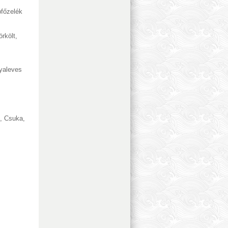
főzelék
örkölt
,
yaleves
,
Csuka
,