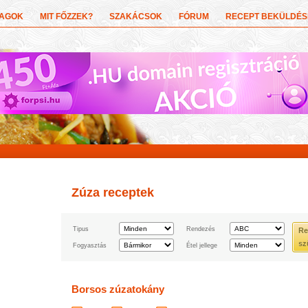
YAGOK
MIT FŐZZEK?
SZAKÁCSOK
FÓRUM
RECEPT BEKÜLDÉS
Zúza receptek
Tipus
Rendezés
Re
sz
Fogyasztás
Étel jellege
Borsos zúzatokány