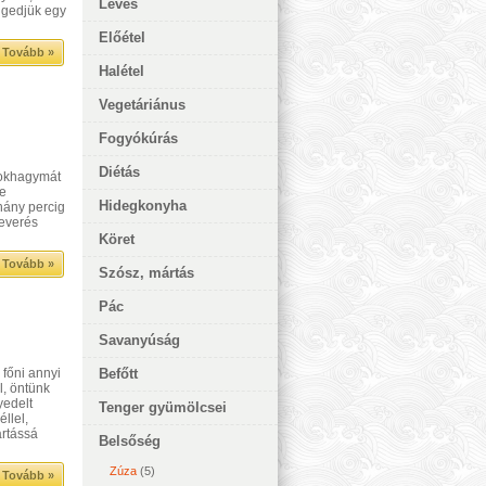
Leves
ngedjük egy
Előétel
Tovább »
Halétel
Vegetáriánus
Fogyókúrás
Diétás
fokhagymát
re
Hidegkonyha
hány percig
keverés
Köret
Tovább »
Szósz, mártás
Pác
Savanyúság
 főni annyi
Befőtt
l, öntünk
yedelt
Tenger gyümölcsei
llel,
ártássá
Belsőség
Zúza
(5)
Tovább »