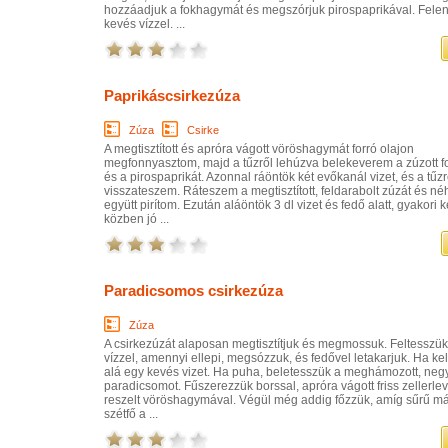
hozzáadjuk a fokhagymát és megszórjuk pirospaprikával. Fele
kevés vízzel. ...
Paprikáscsirkezúza
Zúza
Csirke
A megtisztított és apróra vágott vöröshagymát forró olajon
megfonnyasztom, majd a tűzről lehúzva belekeverem a zúzott 
és a pirospaprikát. Azonnal ráöntök két evőkanál vizet, és a tűz
visszateszem. Ráteszem a megtisztított, feldarabolt zúzát és né
együtt pirítom. Ezután aláöntök 3 dl vizet és fedő alatt, gyakori 
közben jó ...
Paradicsomos csirkezúza
Zúza
A csirkezúzát alaposan megtisztítjuk és megmossuk. Feltesszük
vízzel, amennyi ellepi, megsózzuk, és fedővel letakarjuk. Ha kel
alá egy kevés vizet. Ha puha, beletesszük a meghámozott, neg
paradicsomot. Fűszerezzük borssal, apróra vágott friss zellerlevé
reszelt vöröshagymával. Végül még addig főzzük, amíg sűrű m
szétfő a ...