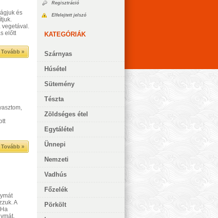
Regisztráció
vágjuk és
Elfelejtett jelszó
tjuk.
 vegetával.
s előtt
KATEGÓRIÁK
Tovább »
Szárnyas
Húsétel
Sütemény
Tészta
yasztom,
Zöldséges étel
tt
Egytálétel
Ünnepi
Tovább »
Nemzeti
Vadhús
Főzelék
gymát
zzuk. A
Pörkölt
 Ha
gymát,