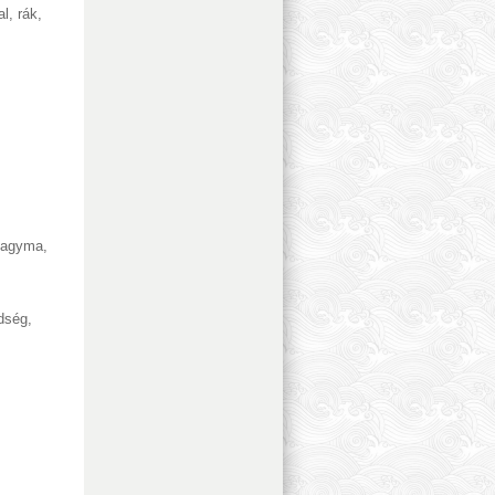
al, rák
,
agyma
,
ldség
,