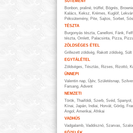
SÜTEMÉNY
Bonbon, praliné, trüffel
,
Bögrés
,
Browni
Kalács
,
Keksz
,
Krémes
,
Kuglóf
,
Lekvár
Péksütemény
,
Pite
,
Sajtos
,
Sorbet
,
Só
TÉSZTA
Burgonyás tészta
,
Canelloni
,
Fánk
,
Felf
tészta
,
Omlett
,
Palacsinta
,
Pizza
,
Pizza
ZÖLDSÉGES ÉTEL
Grillezett zöldség
,
Rakott zöldség
,
Sült
EGYTÁLÉTEL
Zöldséges
,
Tésztás
,
Rizses
,
Rizottó
,
K
ÜNNEPI
Valentin nap
,
Újév
,
Születésnap
,
Szilve
Farsang
,
Advent
NEMZETI
Török
,
Thaiföldi
,
Szerb
,
Svéd
,
Spanyol
Kínai
,
Japán
,
Indiai
,
Horvát
,
Görög
,
Fra
Angol
,
Amerikai
,
Afrikai
VADHÚS
Vadgalamb
,
Vaddisznó
,
Szarvas
,
Szalo
FŐZELÉK