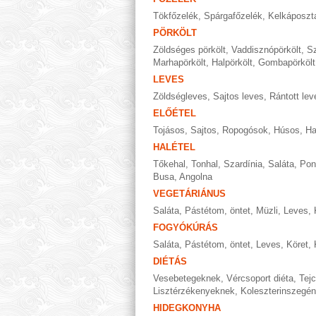
Tökfőzelék
,
Spárgafőzelék
,
Kelkáposzt
PÖRKÖLT
Zöldséges pörkölt
,
Vaddisznópörkölt
,
Sz
Marhapörkölt
,
Halpörkölt
,
Gombapörkölt
LEVES
Zöldségleves
,
Sajtos leves
,
Rántott lev
ELŐÉTEL
Tojásos
,
Sajtos
,
Ropogósok
,
Húsos
,
Ha
HALÉTEL
Tőkehal
,
Tonhal
,
Szardínia
,
Saláta
,
Pon
Busa
,
Angolna
VEGETÁRIÁNUS
Saláta
,
Pástétom, öntet
,
Müzli
,
Leves
,
FOGYÓKÚRÁS
Saláta
,
Pástétom, öntet
,
Leves
,
Köret
,
DIÉTÁS
Vesebetegeknek
,
Vércsoport diéta
,
Tej
Lisztérzékenyeknek
,
Koleszterinszegén
HIDEGKONYHA