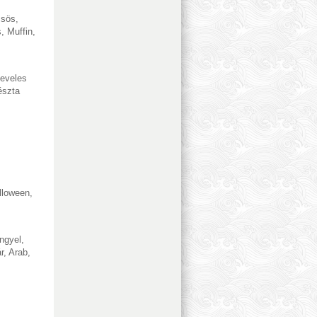
csös
,
s
,
Muffin
,
eveles
észta
lloween
,
ngyel
,
r
,
Arab
,