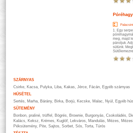
Póréhagym
Palacsin
1. Egy serpen
póréhagymát
meg, majd le
pároljuk. Ad
sütünk. Megk
Sütőlemezre 
SZÁRNYAS
Csirke
,
Kacsa
,
Pulyka
,
Liba
,
Kakas
,
Jérce
,
Fácán
,
Egyéb szárnyas
HÚSÉTEL
Sertés
,
Marha
,
Bárány
,
Birka
,
Borjú
,
Kecske
,
Malac
,
Nyúl
,
Egyéb hús
SÜTEMÉNY
Bonbon, praliné, trüffel
,
Bögrés
,
Brownie
,
Burgonyás
,
Csokoládés
,
Di
Kalács
,
Keksz
,
Krémes
,
Kuglóf
,
Lekváros
,
Mandulás
,
Mézes
,
Mézes
Péksütemény
,
Pite
,
Sajtos
,
Sorbet
,
Sós
,
Torta
,
Túrós