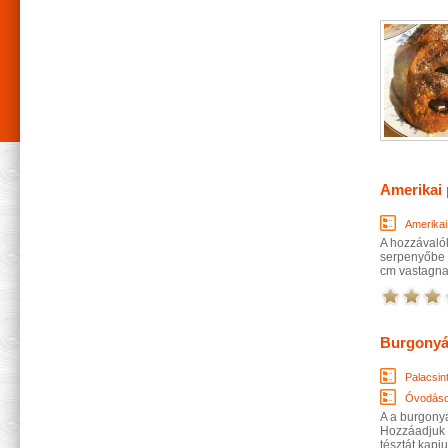
Amerikai 
Amerikai
A hozzávalók
serpenyőbe 
cm vastagnak
Burgonyá
Palacsin
Óvodás
A a burgonyá
Hozzáadjuk a 
tésztát kapj