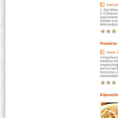
Palacsin
1. Egy tálban
2. A palacsin
egyenletesen
kisültek a p
felforrósítju
Homáros 
Homár
A megolvaszt
elteltével le
mogyoróhagym
perccel késő
borsozzuk, el
palacsintákon
Káposztás