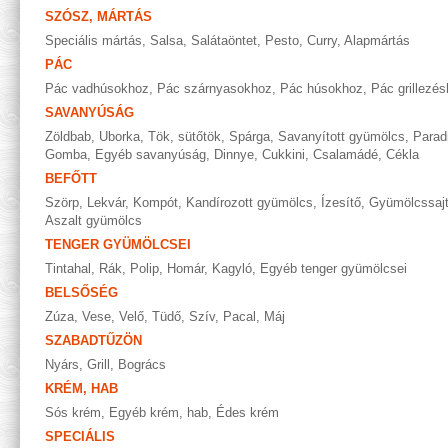
SZÓSZ, MÁRTÁS
Speciális mártás
,
Salsa
,
Salátaöntet
,
Pesto
,
Curry
,
Alapmártás
PÁC
Pác vadhúsokhoz
,
Pác szárnyasokhoz
,
Pác húsokhoz
,
Pác grillezé
SAVANYÚSÁG
Zöldbab
,
Uborka
,
Tök, sütőtök
,
Spárga
,
Savanyított gyümölcs
,
Parad
Gomba
,
Egyéb savanyúság
,
Dinnye
,
Cukkini
,
Csalamádé
,
Cékla
BEFŐTT
Szörp
,
Lekvár
,
Kompót
,
Kandírozott gyümölcs
,
Ízesítő
,
Gyümölcssaj
Aszalt gyümölcs
TENGER GYÜMÖLCSEI
Tintahal
,
Rák
,
Polip
,
Homár
,
Kagyló
,
Egyéb tenger gyümölcsei
BELSŐSÉG
Zúza
,
Vese
,
Velő
,
Tüdő
,
Szív
,
Pacal
,
Máj
SZABADTŰZÖN
Nyárs
,
Grill
,
Bogrács
KRÉM, HAB
Sós krém
,
Egyéb krém, hab
,
Édes krém
SPECIÁLIS