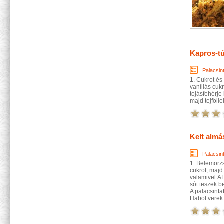
Kapros-tú
Palacsin
1. Cukrot és
vaníliás cuk
tojásfehérje
majd tejföll
Kelt almá
Palacsin
1. Belemorzs
cukrot, maj
valamivel.A l
sót teszek 
A palacsinta
Habot verek a