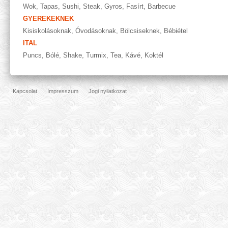
Wok
,
Tapas
,
Sushi
,
Steak
,
Gyros
,
Fasírt
,
Barbecue
GYEREKEKNEK
Kisiskolásoknak
,
Óvodásoknak
,
Bölcsiseknek
,
Bébiétel
ITAL
Puncs
,
Bólé
,
Shake
,
Turmix
,
Tea
,
Kávé
,
Koktél
Kapcsolat
Impresszum
Jogi nyilatkozat