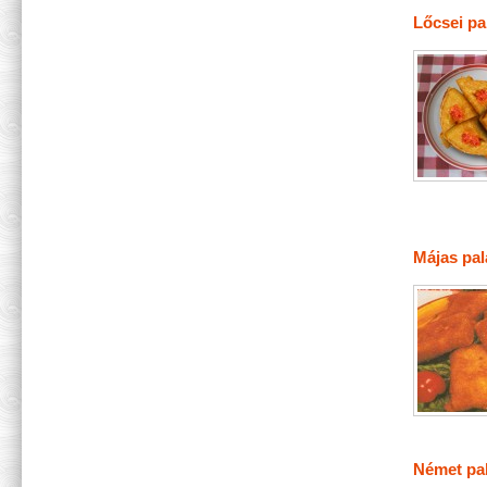
Lőcsei pa
Májas pal
Német pal