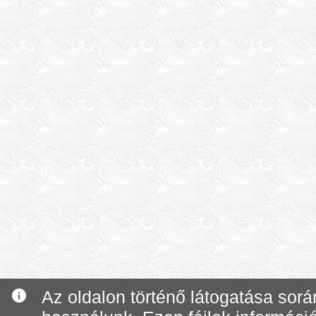
info
Az oldalon történő látogatása során