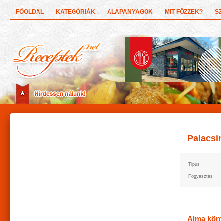
FŐOLDAL
KATEGÓRIÁK
ALAPANYAGOK
MIT FŐZZEK?
S
Palacsi
Tipus
Fogyasztás
Alma kön