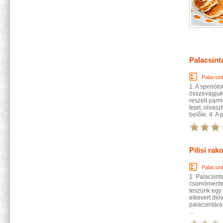
Palacsint
Palacsin
1. A spenóto
összevágjuk.
reszelt parm
tejet, olvasz
belőle. 4. A 
Pilisi rak
Palacsin
1. Palacsinta
csomómentesr
teszünk egy 
elkevert dió
palacsintár
...