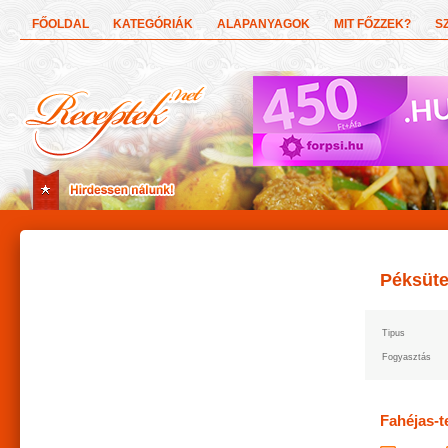
FŐOLDAL
KATEGÓRIÁK
ALAPANYAGOK
MIT FŐZZEK?
S
Péksüt
Tipus
Fogyasztás
Fahéjas-t