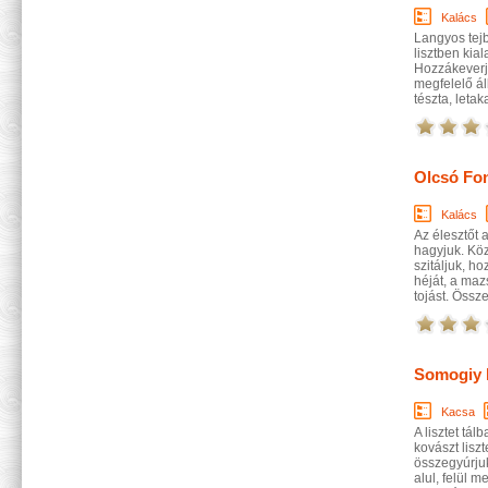
Kalács
Langyos tejb
lisztben kia
Hozzákeverjü
megfelelő ál
tészta, letak
Olcsó Fon
Kalács
Az élesztőt 
hagyjuk. Köz
szitáljuk, ho
héját, a maz
tojást. Össz
Somogiy 
Kacsa
A lisztet tá
kovászt lisz
összegyúrjuk
alul, felül 