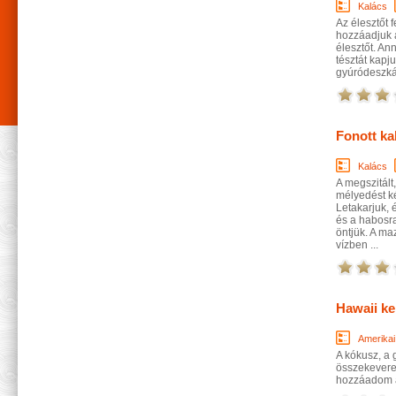
Kalács
Az élesztőt f
hozzáadjuk a 
élesztőt. An
tésztát kapj
gyúródeszkára
Fonott ka
Kalács
A megszitált
mélyedést ké
Letakarjuk, 
és a habosra
öntjük. A m
vízben ...
Hawaii ke
Amerikai
A kókusz, a
összekevere
hozzáadom a