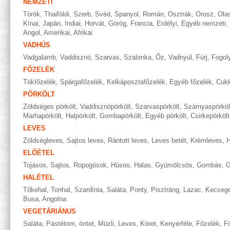
NEMZETI
Török
,
Thaiföldi
,
Szerb
,
Svéd
,
Spanyol
,
Román
,
Osztrák
,
Orosz
,
Ola
Kínai
,
Japán
,
Indiai
,
Horvát
,
Görög
,
Francia
,
Erdélyi
,
Egyéb nemzeti
,
Angol
,
Amerikai
,
Afrikai
VADHÚS
Vadgalamb
,
Vaddisznó
,
Szarvas
,
Szalonka
,
Őz
,
Vadnyúl
,
Fürj
,
Fogol
FŐZELÉK
Tökfőzelék
,
Spárgafőzelék
,
Kelkáposztafőzelék
,
Egyéb főzelék
,
Cukk
PÖRKÖLT
Zöldséges pörkölt
,
Vaddisznópörkölt
,
Szarvaspörkölt
,
Szárnyaspörköl
Marhapörkölt
,
Halpörkölt
,
Gombapörkölt
,
Egyéb pörkölt
,
Csirkepörkölt
LEVES
Zöldségleves
,
Sajtos leves
,
Rántott leves
,
Leves betét
,
Krémleves
,
H
ELŐÉTEL
Tojásos
,
Sajtos
,
Ropogósok
,
Húsos
,
Halas
,
Gyümölcsös
,
Gombás
,
G
HALÉTEL
Tőkehal
,
Tonhal
,
Szardínia
,
Saláta
,
Ponty
,
Pisztráng
,
Lazac
,
Kecseg
Busa
,
Angolna
VEGETÁRIÁNUS
Saláta
,
Pástétom, öntet
,
Müzli
,
Leves
,
Köret
,
Kenyérféle
,
Főzelék
,
Fő