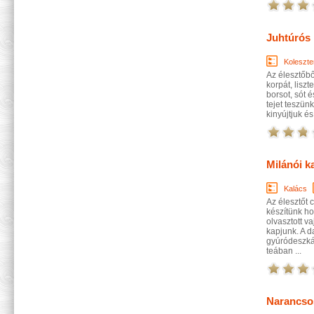
Juhtúrós
Koleszte
Az élesztőből
korpát, liszt
borsot, sót 
tejet teszün
kinyújtjuk é
Milánói k
Kalács
Az élesztőt 
készítünk ho
olvasztott v
kapjunk. A d
gyúródeszká
teában ...
Narancsos