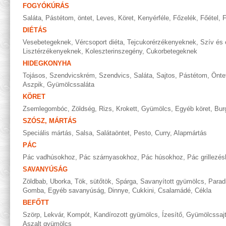
FOGYÓKÚRÁS
Saláta
,
Pástétom, öntet
,
Leves
,
Köret
,
Kenyérféle
,
Főzelék
,
Főétel
,
F
DIÉTÁS
Vesebetegeknek
,
Vércsoport diéta
,
Tejcukorérzékenyeknek
,
Szív és 
Lisztérzékenyeknek
,
Koleszterinszegény
,
Cukorbetegeknek
HIDEGKONYHA
Tojásos
,
Szendvicskrém
,
Szendvics
,
Saláta
,
Sajtos
,
Pástétom
,
Önte
Aszpik
,
Gyümölcssaláta
KÖRET
Zsemlegombóc
,
Zöldség
,
Rizs
,
Krokett
,
Gyümölcs
,
Egyéb köret
,
Bur
SZÓSZ, MÁRTÁS
Speciális mártás
,
Salsa
,
Salátaöntet
,
Pesto
,
Curry
,
Alapmártás
PÁC
Pác vadhúsokhoz
,
Pác szárnyasokhoz
,
Pác húsokhoz
,
Pác grillezé
SAVANYÚSÁG
Zöldbab
,
Uborka
,
Tök, sütőtök
,
Spárga
,
Savanyított gyümölcs
,
Parad
Gomba
,
Egyéb savanyúság
,
Dinnye
,
Cukkini
,
Csalamádé
,
Cékla
BEFŐTT
Szörp
,
Lekvár
,
Kompót
,
Kandírozott gyümölcs
,
Ízesítő
,
Gyümölcssaj
Aszalt gyümölcs