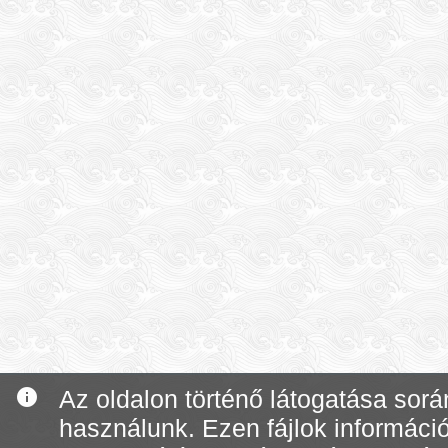
info
Az oldalon történő látogatása során
használunk. Ezen fájlok informáci