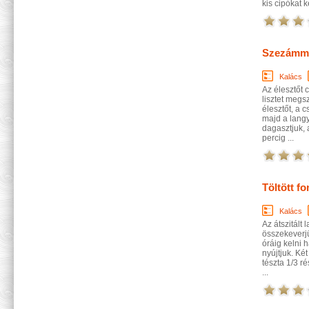
kis cipókat k
Szezámma
Kalács
Az élesztőt 
lisztet megs
élesztőt, a c
majd a langy
dagasztjuk, 
percig ...
Töltött fo
Kalács
Az átszitált 
összekeverj
óráig kelni 
nyújtjuk. K
tészta 1/3 ré
...