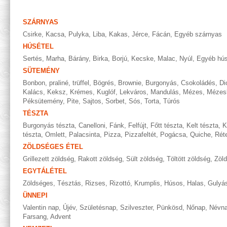
SZÁRNYAS
Csirke
,
Kacsa
,
Pulyka
,
Liba
,
Kakas
,
Jérce
,
Fácán
,
Egyéb szárnyas
HÚSÉTEL
Sertés
,
Marha
,
Bárány
,
Birka
,
Borjú
,
Kecske
,
Malac
,
Nyúl
,
Egyéb hús
SÜTEMÉNY
Bonbon, praliné, trüffel
,
Bögrés
,
Brownie
,
Burgonyás
,
Csokoládés
,
Di
Kalács
,
Keksz
,
Krémes
,
Kuglóf
,
Lekváros
,
Mandulás
,
Mézes
,
Mézes
Péksütemény
,
Pite
,
Sajtos
,
Sorbet
,
Sós
,
Torta
,
Túrós
TÉSZTA
Burgonyás tészta
,
Canelloni
,
Fánk
,
Felfújt
,
Főtt tészta
,
Kelt tészta
,
K
tészta
,
Omlett
,
Palacsinta
,
Pizza
,
Pizzafeltét
,
Pogácsa
,
Quiche
,
Rét
ZÖLDSÉGES ÉTEL
Grillezett zöldség
,
Rakott zöldség
,
Sült zöldség
,
Töltött zöldség
,
Zöl
EGYTÁLÉTEL
Zöldséges
,
Tésztás
,
Rizses
,
Rizottó
,
Krumplis
,
Húsos
,
Halas
,
Gulyá
ÜNNEPI
Valentin nap
,
Újév
,
Születésnap
,
Szilveszter
,
Pünkösd
,
Nőnap
,
Névn
Farsang
,
Advent