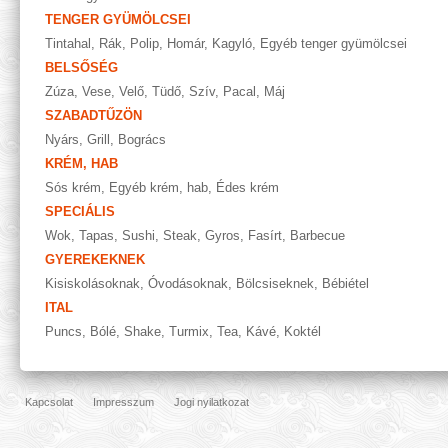
TENGER GYÜMÖLCSEI
Tintahal
,
Rák
,
Polip
,
Homár
,
Kagyló
,
Egyéb tenger gyümölcsei
BELSŐSÉG
Zúza
,
Vese
,
Velő
,
Tüdő
,
Szív
,
Pacal
,
Máj
SZABADTŰZÖN
Nyárs
,
Grill
,
Bogrács
KRÉM, HAB
Sós krém
,
Egyéb krém, hab
,
Édes krém
SPECIÁLIS
Wok
,
Tapas
,
Sushi
,
Steak
,
Gyros
,
Fasírt
,
Barbecue
GYEREKEKNEK
Kisiskolásoknak
,
Óvodásoknak
,
Bölcsiseknek
,
Bébiétel
ITAL
Puncs
,
Bólé
,
Shake
,
Turmix
,
Tea
,
Kávé
,
Koktél
Kapcsolat
Impresszum
Jogi nyilatkozat