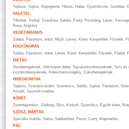
Tojásos
,
Sajtos
,
Ropogósok
,
Húsos
,
Halas
,
Gyümölcsös
,
Gombás
,
G
HALÉTEL
Tőkehal
,
Tonhal
,
Szardínia
,
Saláta
,
Ponty
,
Pisztráng
,
Lazac
,
Kecseg
Busa
,
Angolna
VEGETÁRIÁNUS
Saláta
,
Pástétom, öntet
,
Müzli
,
Leves
,
Köret
,
Kenyérféle
,
Főzelék
,
Fő
FOGYÓKÚRÁS
Saláta
,
Pástétom, öntet
,
Leves
,
Köret
,
Kenyérféle
,
Főzelék
,
Főétel
,
F
DIÉTÁS
Vesebetegeknek
,
Vércsoport diéta
,
Tejcukorérzékenyeknek
,
Szív és 
Lisztérzékenyeknek
,
Koleszterinszegény
,
Cukorbetegeknek
HIDEGKONYHA
Tojásos
,
Szendvicskrém
,
Szendvics
,
Saláta
,
Sajtos
,
Pástétom
,
Önte
Aszpik
,
Gyümölcssaláta
KÖRET
Zsemlegombóc
,
Zöldség
,
Rizs
,
Krokett
,
Gyümölcs
,
Egyéb köret
,
Bur
SZÓSZ, MÁRTÁS
Speciális mártás
,
Salsa
,
Salátaöntet
,
Pesto
,
Curry
,
Alapmártás
PÁC