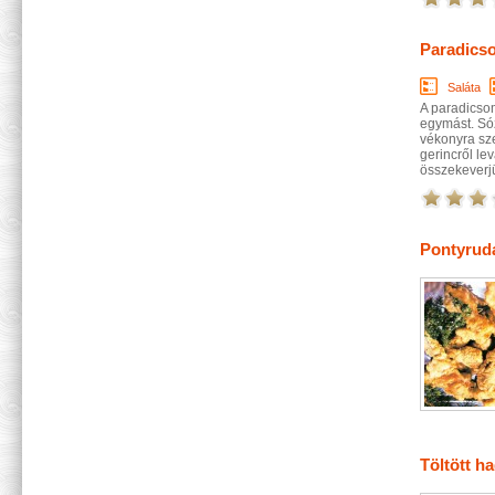
Paradicso
Saláta
A paradicsom
egymást. Sóz
vékonyra sze
gerincről le
összekeverjü
Pontyrud
Töltött h