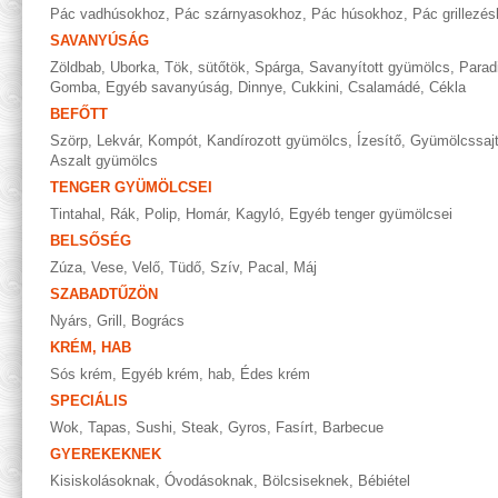
Pác vadhúsokhoz
,
Pác szárnyasokhoz
,
Pác húsokhoz
,
Pác grillezé
SAVANYÚSÁG
Zöldbab
,
Uborka
,
Tök, sütőtök
,
Spárga
,
Savanyított gyümölcs
,
Parad
Gomba
,
Egyéb savanyúság
,
Dinnye
,
Cukkini
,
Csalamádé
,
Cékla
BEFŐTT
Szörp
,
Lekvár
,
Kompót
,
Kandírozott gyümölcs
,
Ízesítő
,
Gyümölcssaj
Aszalt gyümölcs
TENGER GYÜMÖLCSEI
Tintahal
,
Rák
,
Polip
,
Homár
,
Kagyló
,
Egyéb tenger gyümölcsei
BELSŐSÉG
Zúza
,
Vese
,
Velő
,
Tüdő
,
Szív
,
Pacal
,
Máj
SZABADTŰZÖN
Nyárs
,
Grill
,
Bogrács
KRÉM, HAB
Sós krém
,
Egyéb krém, hab
,
Édes krém
SPECIÁLIS
Wok
,
Tapas
,
Sushi
,
Steak
,
Gyros
,
Fasírt
,
Barbecue
GYEREKEKNEK
Kisiskolásoknak
,
Óvodásoknak
,
Bölcsiseknek
,
Bébiétel