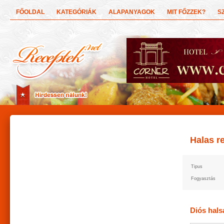
FŐOLDAL
KATEGÓRIÁK
ALAPANYAGOK
MIT FŐZZEK?
S
Halas r
Tipus
Fogyasztás
Diós hals