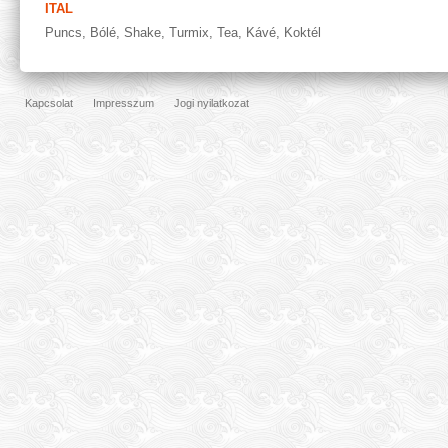
ITAL
Puncs
,
Bólé
,
Shake
,
Turmix
,
Tea
,
Kávé
,
Koktél
Kapcsolat
Impresszum
Jogi nyilatkozat