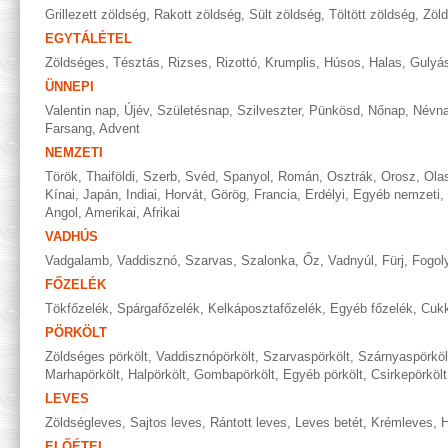
Grillezett zöldség
,
Rakott zöldség
,
Sült zöldség
,
Töltött zöldség
,
Zöl
EGYTÁLÉTEL
Zöldséges
,
Tésztás
,
Rizses
,
Rizottó
,
Krumplis
,
Húsos
,
Halas
,
Gulyá
ÜNNEPI
Valentin nap
,
Újév
,
Születésnap
,
Szilveszter
,
Pünkösd
,
Nőnap
,
Névn
Farsang
,
Advent
NEMZETI
Török
,
Thaiföldi
,
Szerb
,
Svéd
,
Spanyol
,
Román
,
Osztrák
,
Orosz
,
Ola
Kínai
,
Japán
,
Indiai
,
Horvát
,
Görög
,
Francia
,
Erdélyi
,
Egyéb nemzeti
,
Angol
,
Amerikai
,
Afrikai
VADHÚS
Vadgalamb
,
Vaddisznó
,
Szarvas
,
Szalonka
,
Őz
,
Vadnyúl
,
Fürj
,
Fogol
FŐZELÉK
Tökfőzelék
,
Spárgafőzelék
,
Kelkáposztafőzelék
,
Egyéb főzelék
,
Cukk
PÖRKÖLT
Zöldséges pörkölt
,
Vaddisznópörkölt
,
Szarvaspörkölt
,
Szárnyaspörköl
Marhapörkölt
,
Halpörkölt
,
Gombapörkölt
,
Egyéb pörkölt
,
Csirkepörkölt
LEVES
Zöldségleves
,
Sajtos leves
,
Rántott leves
,
Leves betét
,
Krémleves
,
H
ELŐÉTEL