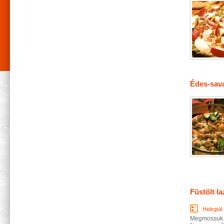
Édes-sava
Füstölt l
Hidegtál
Megmossuk a 