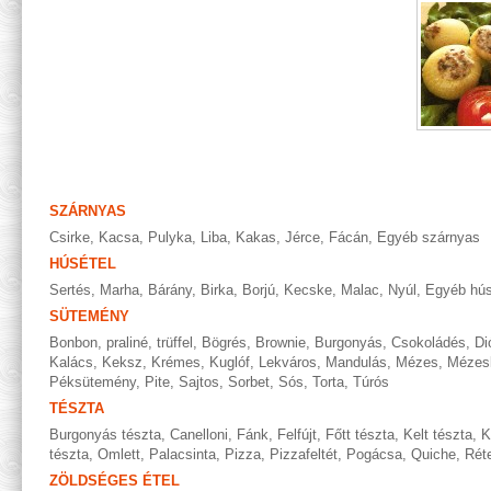
SZÁRNYAS
Csirke
,
Kacsa
,
Pulyka
,
Liba
,
Kakas
,
Jérce
,
Fácán
,
Egyéb szárnyas
HÚSÉTEL
Sertés
,
Marha
,
Bárány
,
Birka
,
Borjú
,
Kecske
,
Malac
,
Nyúl
,
Egyéb hús
SÜTEMÉNY
Bonbon, praliné, trüffel
,
Bögrés
,
Brownie
,
Burgonyás
,
Csokoládés
,
Di
Kalács
,
Keksz
,
Krémes
,
Kuglóf
,
Lekváros
,
Mandulás
,
Mézes
,
Mézes
Péksütemény
,
Pite
,
Sajtos
,
Sorbet
,
Sós
,
Torta
,
Túrós
TÉSZTA
Burgonyás tészta
,
Canelloni
,
Fánk
,
Felfújt
,
Főtt tészta
,
Kelt tészta
,
K
tészta
,
Omlett
,
Palacsinta
,
Pizza
,
Pizzafeltét
,
Pogácsa
,
Quiche
,
Rét
ZÖLDSÉGES ÉTEL