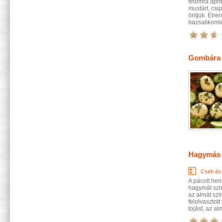
finomra aprí
mustárt, csip
öntjük. Elren
bazsalikomle
Gombára ül
Hagymás 
Cseh és
A pácolt her
hagymát szin
az almát szi
felolvasztot
tojást, az al