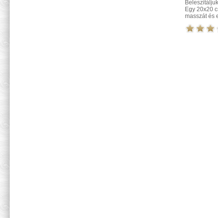
Beleszitálju
Egy 20x20 cm
masszát és e