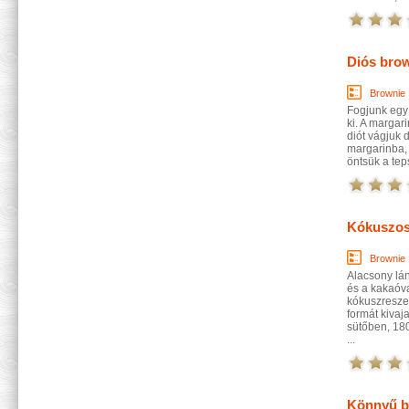
Diós bro
Brownie
Fogjunk egy 
ki. A margari
diót vágjuk d
margarinba, 
öntsük a tep
Kókuszos
Brownie
Alacsony lán
és a kakaóva
kókuszreszel
formát kivaj
sütőben, 180
...
Könnyű b