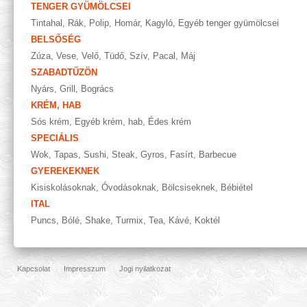
TENGER GYÜMÖLCSEI
Tintahal
,
Rák
,
Polip
,
Homár
,
Kagyló
,
Egyéb tenger gyümölcsei
BELSŐSÉG
Zúza
,
Vese
,
Velő
,
Tüdő
,
Szív
,
Pacal
,
Máj
SZABADTŰZÖN
Nyárs
,
Grill
,
Bogrács
KRÉM, HAB
Sós krém
,
Egyéb krém, hab
,
Édes krém
SPECIÁLIS
Wok
,
Tapas
,
Sushi
,
Steak
,
Gyros
,
Fasírt
,
Barbecue
GYEREKEKNEK
Kisiskolásoknak
,
Óvodásoknak
,
Bölcsiseknek
,
Bébiétel
ITAL
Puncs
,
Bólé
,
Shake
,
Turmix
,
Tea
,
Kávé
,
Koktél
Kapcsolat
Impresszum
Jogi nyilatkozat