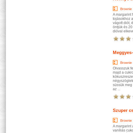
Brownie
A margarint 
tojásokhoz a
vágott diót, 
öntjük és 20
dióval elkeve
Meggyes-
Brownie
Olvasszuk fe
majd a cukrot
kókuszreszel
négyszöglete
süssük meg k
az ...
Szuper c
Brownie
A margarint 
vaníliás cuk