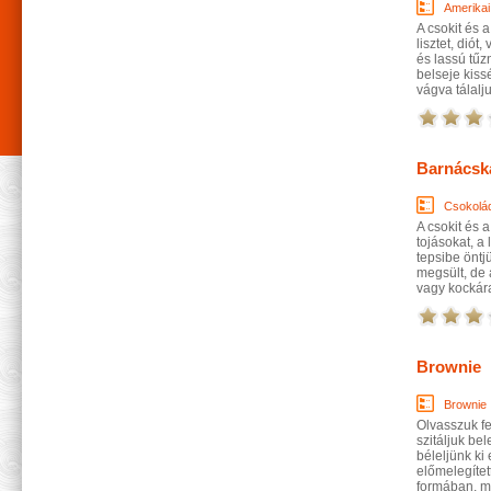
Amerikai
A csokit és a
lisztet, diót,
és lassú tűzn
belseje kiss
vágva tálalju
Barnácsk
Csokolá
A csokit és a
tojásokat, a l
tepsibe öntjü
megsült, de 
vagy kockára
Brownie
Brownie
Olvasszuk fel
szitáljuk bel
béleljünk ki
előmelegítet
formában, maj