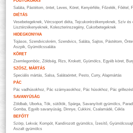
FOGYÓKÚRÁS
Saláta
,
Pástétom, öntet
,
Leves
,
Köret
,
Kenyérféle
,
Főzelék
,
Főétel
,
F
DIÉTÁS
Vesebetegeknek
,
Vércsoport diéta
,
Tejcukorérzékenyeknek
,
Szív és 
Lisztérzékenyeknek
,
Koleszterinszegény
,
Cukorbetegeknek
HIDEGKONYHA
Tojásos
,
Szendvicskrém
,
Szendvics
,
Saláta
,
Sajtos
,
Pástétom
,
Önte
Aszpik
,
Gyümölcssaláta
KÖRET
Zsemlegombóc
,
Zöldség
,
Rizs
,
Krokett
,
Gyümölcs
,
Egyéb köret
,
Bur
SZÓSZ, MÁRTÁS
Speciális mártás
,
Salsa
,
Salátaöntet
,
Pesto
,
Curry
,
Alapmártás
PÁC
Pác vadhúsokhoz
,
Pác szárnyasokhoz
,
Pác húsokhoz
,
Pác grillezé
SAVANYÚSÁG
Zöldbab
,
Uborka
,
Tök, sütőtök
,
Spárga
,
Savanyított gyümölcs
,
Parad
Gomba
,
Egyéb savanyúság
,
Dinnye
,
Cukkini
,
Csalamádé
,
Cékla
BEFŐTT
Szörp
,
Lekvár
,
Kompót
,
Kandírozott gyümölcs
,
Ízesítő
,
Gyümölcssaj
Aszalt gyümölcs