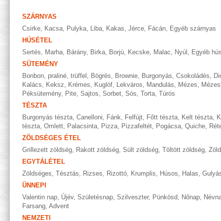
SZÁRNYAS
Csirke
,
Kacsa
,
Pulyka
,
Liba
,
Kakas
,
Jérce
,
Fácán
,
Egyéb szárnyas
HÚSÉTEL
Sertés
,
Marha
,
Bárány
,
Birka
,
Borjú
,
Kecske
,
Malac
,
Nyúl
,
Egyéb hús
SÜTEMÉNY
Bonbon, praliné, trüffel
,
Bögrés
,
Brownie
,
Burgonyás
,
Csokoládés
,
Di
Kalács
,
Keksz
,
Krémes
,
Kuglóf
,
Lekváros
,
Mandulás
,
Mézes
,
Mézes
Péksütemény
,
Pite
,
Sajtos
,
Sorbet
,
Sós
,
Torta
,
Túrós
TÉSZTA
Burgonyás tészta
,
Canelloni
,
Fánk
,
Felfújt
,
Főtt tészta
,
Kelt tészta
,
K
tészta
,
Omlett
,
Palacsinta
,
Pizza
,
Pizzafeltét
,
Pogácsa
,
Quiche
,
Rét
ZÖLDSÉGES ÉTEL
Grillezett zöldség
,
Rakott zöldség
,
Sült zöldség
,
Töltött zöldség
,
Zöl
EGYTÁLÉTEL
Zöldséges
,
Tésztás
,
Rizses
,
Rizottó
,
Krumplis
,
Húsos
,
Halas
,
Gulyá
ÜNNEPI
Valentin nap
,
Újév
,
Születésnap
,
Szilveszter
,
Pünkösd
,
Nőnap
,
Névn
Farsang
,
Advent
NEMZETI