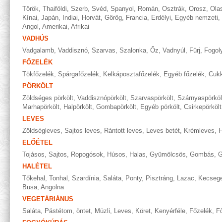
Török
,
Thaiföldi
,
Szerb
,
Svéd
,
Spanyol
,
Román
,
Osztrák
,
Orosz
,
Ola
Kínai
,
Japán
,
Indiai
,
Horvát
,
Görög
,
Francia
,
Erdélyi
,
Egyéb nemzeti
,
Angol
,
Amerikai
,
Afrikai
VADHÚS
Vadgalamb
,
Vaddisznó
,
Szarvas
,
Szalonka
,
Őz
,
Vadnyúl
,
Fürj
,
Fogol
FŐZELÉK
Tökfőzelék
,
Spárgafőzelék
,
Kelkáposztafőzelék
,
Egyéb főzelék
,
Cukk
PÖRKÖLT
Zöldséges pörkölt
,
Vaddisznópörkölt
,
Szarvaspörkölt
,
Szárnyaspörköl
Marhapörkölt
,
Halpörkölt
,
Gombapörkölt
,
Egyéb pörkölt
,
Csirkepörkölt
LEVES
Zöldségleves
,
Sajtos leves
,
Rántott leves
,
Leves betét
,
Krémleves
,
H
ELŐÉTEL
Tojásos
,
Sajtos
,
Ropogósok
,
Húsos
,
Halas
,
Gyümölcsös
,
Gombás
,
G
HALÉTEL
Tőkehal
,
Tonhal
,
Szardínia
,
Saláta
,
Ponty
,
Pisztráng
,
Lazac
,
Kecseg
Busa
,
Angolna
VEGETÁRIÁNUS
Saláta
,
Pástétom, öntet
,
Müzli
,
Leves
,
Köret
,
Kenyérféle
,
Főzelék
,
Fő