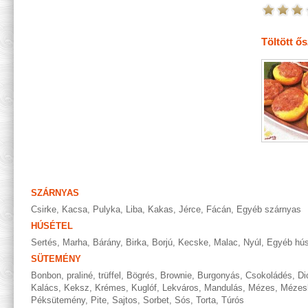
Töltött ő
SZÁRNYAS
Csirke
,
Kacsa
,
Pulyka
,
Liba
,
Kakas
,
Jérce
,
Fácán
,
Egyéb szárnyas
HÚSÉTEL
Sertés
,
Marha
,
Bárány
,
Birka
,
Borjú
,
Kecske
,
Malac
,
Nyúl
,
Egyéb hús
SÜTEMÉNY
Bonbon, praliné, trüffel
,
Bögrés
,
Brownie
,
Burgonyás
,
Csokoládés
,
Di
Kalács
,
Keksz
,
Krémes
,
Kuglóf
,
Lekváros
,
Mandulás
,
Mézes
,
Mézes
Péksütemény
,
Pite
,
Sajtos
,
Sorbet
,
Sós
,
Torta
,
Túrós