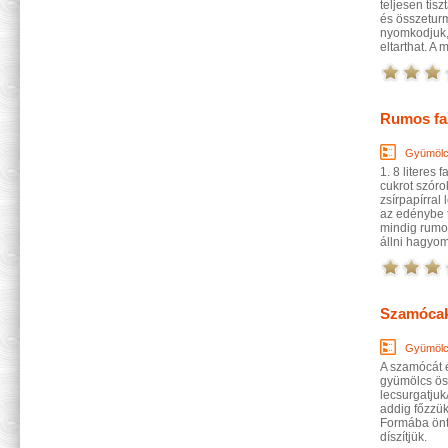
teljesen tis
és összeturm
nyomkodjuk, 
eltarthat. A
Rumos fa
Gyümölc
1. 8 litere
cukrot szóro
zsírpapírra
az edénybe 
mindig rumo
állni hagyom
Szamóca
Gyümölc
A szamócát é
gyümölcs öss
lecsurgatju
addig főzzük
Formába önt
díszítjük.