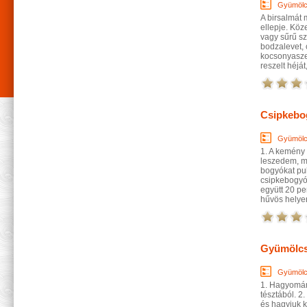
Gyümölc
A birsalmát 
ellepje. Köz
vagy sűrű sz
bodzalevet, 
kocsonyasze
reszelt héját,
Csipkebo
Gyümölc
1. A kemény
leszedem, ma
bogyókat puh
csipkebogyóv
együtt 20 p
hűvös helye
Gyümölcs
Gyümölc
1. Hagyomány
tésztából. 2.
és hagyjuk k