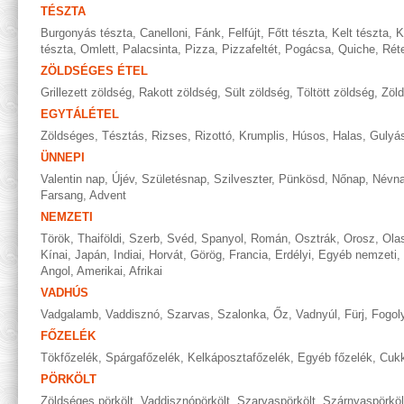
TÉSZTA
Burgonyás tészta
,
Canelloni
,
Fánk
,
Felfújt
,
Főtt tészta
,
Kelt tészta
,
K
tészta
,
Omlett
,
Palacsinta
,
Pizza
,
Pizzafeltét
,
Pogácsa
,
Quiche
,
Rét
ZÖLDSÉGES ÉTEL
Grillezett zöldség
,
Rakott zöldség
,
Sült zöldség
,
Töltött zöldség
,
Zöl
EGYTÁLÉTEL
Zöldséges
,
Tésztás
,
Rizses
,
Rizottó
,
Krumplis
,
Húsos
,
Halas
,
Gulyá
ÜNNEPI
Valentin nap
,
Újév
,
Születésnap
,
Szilveszter
,
Pünkösd
,
Nőnap
,
Névn
Farsang
,
Advent
NEMZETI
Török
,
Thaiföldi
,
Szerb
,
Svéd
,
Spanyol
,
Román
,
Osztrák
,
Orosz
,
Ola
Kínai
,
Japán
,
Indiai
,
Horvát
,
Görög
,
Francia
,
Erdélyi
,
Egyéb nemzeti
,
Angol
,
Amerikai
,
Afrikai
VADHÚS
Vadgalamb
,
Vaddisznó
,
Szarvas
,
Szalonka
,
Őz
,
Vadnyúl
,
Fürj
,
Fogol
FŐZELÉK
Tökfőzelék
,
Spárgafőzelék
,
Kelkáposztafőzelék
,
Egyéb főzelék
,
Cukk
PÖRKÖLT
Zöldséges pörkölt
,
Vaddisznópörkölt
,
Szarvaspörkölt
,
Szárnyaspörköl