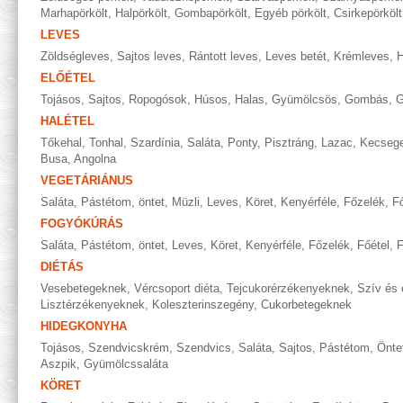
Marhapörkölt
,
Halpörkölt
,
Gombapörkölt
,
Egyéb pörkölt
,
Csirkepörkölt
LEVES
Zöldségleves
,
Sajtos leves
,
Rántott leves
,
Leves betét
,
Krémleves
,
H
ELŐÉTEL
Tojásos
,
Sajtos
,
Ropogósok
,
Húsos
,
Halas
,
Gyümölcsös
,
Gombás
,
G
HALÉTEL
Tőkehal
,
Tonhal
,
Szardínia
,
Saláta
,
Ponty
,
Pisztráng
,
Lazac
,
Kecseg
Busa
,
Angolna
VEGETÁRIÁNUS
Saláta
,
Pástétom, öntet
,
Müzli
,
Leves
,
Köret
,
Kenyérféle
,
Főzelék
,
Fő
FOGYÓKÚRÁS
Saláta
,
Pástétom, öntet
,
Leves
,
Köret
,
Kenyérféle
,
Főzelék
,
Főétel
,
F
DIÉTÁS
Vesebetegeknek
,
Vércsoport diéta
,
Tejcukorérzékenyeknek
,
Szív és 
Lisztérzékenyeknek
,
Koleszterinszegény
,
Cukorbetegeknek
HIDEGKONYHA
Tojásos
,
Szendvicskrém
,
Szendvics
,
Saláta
,
Sajtos
,
Pástétom
,
Önte
Aszpik
,
Gyümölcssaláta
KÖRET