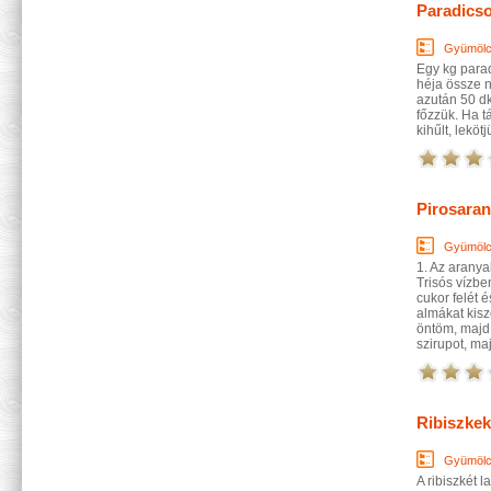
Paradics
Gyümölc
Egy kg para
héja össze n
azután 50 dk
főzzük. Ha 
kihűlt, lekötj
Pirosaran
Gyümölc
1. Az arany
Trisós vízbe
cukor felét 
almákat kis
öntöm, majd 
szirupot, maj
Ribiszke
Gyümölc
A ribiszkét 