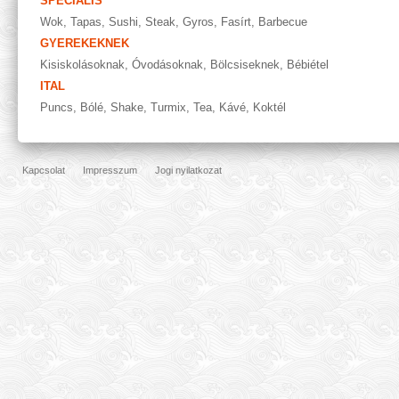
SPECIÁLIS
Wok
,
Tapas
,
Sushi
,
Steak
,
Gyros
,
Fasírt
,
Barbecue
GYEREKEKNEK
Kisiskolásoknak
,
Óvodásoknak
,
Bölcsiseknek
,
Bébiétel
ITAL
Puncs
,
Bólé
,
Shake
,
Turmix
,
Tea
,
Kávé
,
Koktél
Kapcsolat
Impresszum
Jogi nyilatkozat