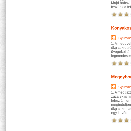
Majd habszif
teszünk a te
Konyako
Gyümölc
1. A meggye
dkg cukrot r
üvegeket tá
légmentesen
Meggybo
Gyümölc
1. A megtis
zúzalék is m
léhez 1 liter
meginduljon 
dkg cukrot a
egy kevés ...