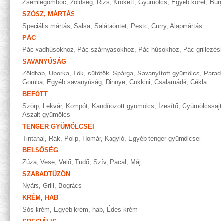
Zsemlegombóc
,
Zöldség
,
Rizs
,
Krokett
,
Gyümölcs
,
Egyéb köret
,
Bur
SZÓSZ, MÁRTÁS
Speciális mártás
,
Salsa
,
Salátaöntet
,
Pesto
,
Curry
,
Alapmártás
PÁC
Pác vadhúsokhoz
,
Pác szárnyasokhoz
,
Pác húsokhoz
,
Pác grillezé
SAVANYÚSÁG
Zöldbab
,
Uborka
,
Tök, sütőtök
,
Spárga
,
Savanyított gyümölcs
,
Parad
Gomba
,
Egyéb savanyúság
,
Dinnye
,
Cukkini
,
Csalamádé
,
Cékla
BEFŐTT
Szörp
,
Lekvár
,
Kompót
,
Kandírozott gyümölcs
,
Ízesítő
,
Gyümölcssaj
Aszalt gyümölcs
TENGER GYÜMÖLCSEI
Tintahal
,
Rák
,
Polip
,
Homár
,
Kagyló
,
Egyéb tenger gyümölcsei
BELSŐSÉG
Zúza
,
Vese
,
Velő
,
Tüdő
,
Szív
,
Pacal
,
Máj
SZABADTŰZÖN
Nyárs
,
Grill
,
Bogrács
KRÉM, HAB
Sós krém
,
Egyéb krém, hab
,
Édes krém