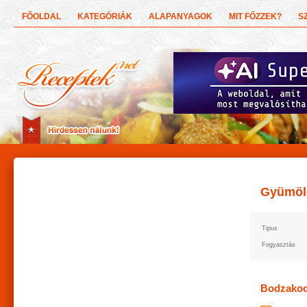
FŐOLDAL
KATEGÓRIÁK
ALAPANYAGOK
MIT FŐZZEK?
S
Gyümöl
Tipus
Fogyasztás
Bodzako