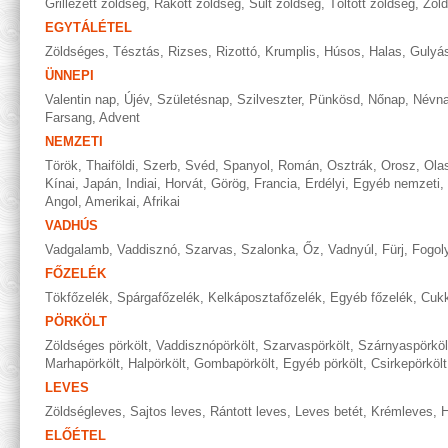
Grillezett zöldség
,
Rakott zöldség
,
Sült zöldség
,
Töltött zöldség
,
Zöl
EGYTÁLÉTEL
Zöldséges
,
Tésztás
,
Rizses
,
Rizottó
,
Krumplis
,
Húsos
,
Halas
,
Gulyá
ÜNNEPI
Valentin nap
,
Újév
,
Születésnap
,
Szilveszter
,
Pünkösd
,
Nőnap
,
Névn
Farsang
,
Advent
NEMZETI
Török
,
Thaiföldi
,
Szerb
,
Svéd
,
Spanyol
,
Román
,
Osztrák
,
Orosz
,
Ola
Kínai
,
Japán
,
Indiai
,
Horvát
,
Görög
,
Francia
,
Erdélyi
,
Egyéb nemzeti
,
Angol
,
Amerikai
,
Afrikai
VADHÚS
Vadgalamb
,
Vaddisznó
,
Szarvas
,
Szalonka
,
Őz
,
Vadnyúl
,
Fürj
,
Fogol
FŐZELÉK
Tökfőzelék
,
Spárgafőzelék
,
Kelkáposztafőzelék
,
Egyéb főzelék
,
Cukk
PÖRKÖLT
Zöldséges pörkölt
,
Vaddisznópörkölt
,
Szarvaspörkölt
,
Szárnyaspörköl
Marhapörkölt
,
Halpörkölt
,
Gombapörkölt
,
Egyéb pörkölt
,
Csirkepörkölt
LEVES
Zöldségleves
,
Sajtos leves
,
Rántott leves
,
Leves betét
,
Krémleves
,
H
ELŐÉTEL