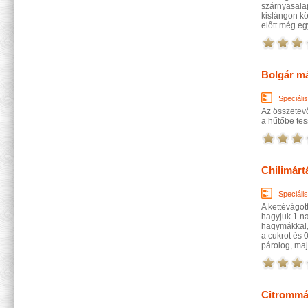
szárnyasalap
kislángon kö
előtt még eg
Bolgár m
Speciáli
Az összetev
a hűtőbe tes
Chilimárt
Speciáli
A kettévágot
hagyjuk 1 n
hagymákkal, 
a cukrot és 
párolog, majd
Citrommá