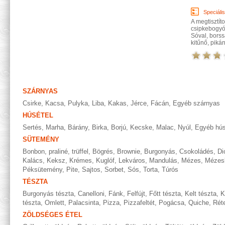
Speciáli
A megtisztí
csipkebogyól
Sóval, borss
kitűnő, piká
SZÁRNYAS
Csirke
,
Kacsa
,
Pulyka
,
Liba
,
Kakas
,
Jérce
,
Fácán
,
Egyéb szárnyas
HÚSÉTEL
Sertés
,
Marha
,
Bárány
,
Birka
,
Borjú
,
Kecske
,
Malac
,
Nyúl
,
Egyéb hús
SÜTEMÉNY
Bonbon, praliné, trüffel
,
Bögrés
,
Brownie
,
Burgonyás
,
Csokoládés
,
Di
Kalács
,
Keksz
,
Krémes
,
Kuglóf
,
Lekváros
,
Mandulás
,
Mézes
,
Mézes
Péksütemény
,
Pite
,
Sajtos
,
Sorbet
,
Sós
,
Torta
,
Túrós
TÉSZTA
Burgonyás tészta
,
Canelloni
,
Fánk
,
Felfújt
,
Főtt tészta
,
Kelt tészta
,
K
tészta
,
Omlett
,
Palacsinta
,
Pizza
,
Pizzafeltét
,
Pogácsa
,
Quiche
,
Rét
ZÖLDSÉGES ÉTEL