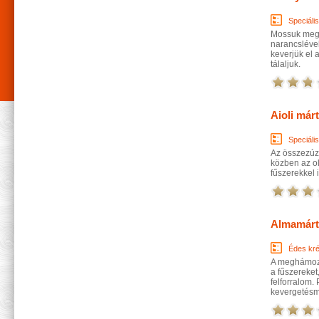
Speciáli
Mossuk meg a
narancslével
keverjük el 
tálaljuk.
Aioli már
Speciáli
Az összezúzo
közben az ol
fűszerekkel i
Almamárt
Édes kr
A meghámozo
a fűszereket,
felforralom.
kevergetésmel