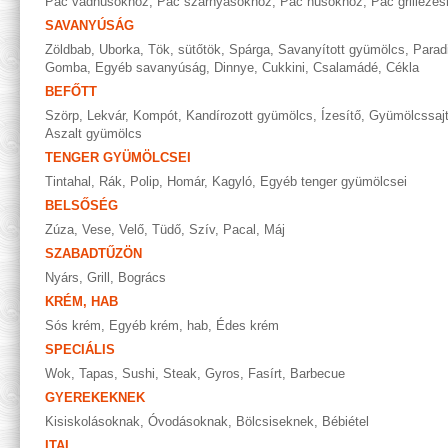
Pác vadhúsokhoz
,
Pác szárnyasokhoz
,
Pác húsokhoz
,
Pác grillezé
SAVANYÚSÁG
Zöldbab
,
Uborka
,
Tök, sütőtök
,
Spárga
,
Savanyított gyümölcs
,
Parad
Gomba
,
Egyéb savanyúság
,
Dinnye
,
Cukkini
,
Csalamádé
,
Cékla
BEFŐTT
Szörp
,
Lekvár
,
Kompót
,
Kandírozott gyümölcs
,
Ízesítő
,
Gyümölcssaj
Aszalt gyümölcs
TENGER GYÜMÖLCSEI
Tintahal
,
Rák
,
Polip
,
Homár
,
Kagyló
,
Egyéb tenger gyümölcsei
BELSŐSÉG
Zúza
,
Vese
,
Velő
,
Tüdő
,
Szív
,
Pacal
,
Máj
SZABADTŰZÖN
Nyárs
,
Grill
,
Bogrács
KRÉM, HAB
Sós krém
,
Egyéb krém, hab
,
Édes krém
SPECIÁLIS
Wok
,
Tapas
,
Sushi
,
Steak
,
Gyros
,
Fasírt
,
Barbecue
GYEREKEKNEK
Kisiskolásoknak
,
Óvodásoknak
,
Bölcsiseknek
,
Bébiétel
ITAL