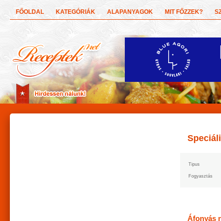
FŐOLDAL
KATEGÓRIÁK
ALAPANYAGOK
MIT FŐZZEK?
S
Speciál
Tipus
Fogyasztás
Áfonyás 