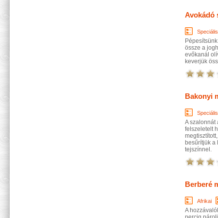
Avokádó 
Speciáli
Pépesítsünk 
össze a jogh
evőkanál olí
keverjük öss
Bakonyi 
Speciáli
A szalonnát 
felszeletelt
megtisztítot
besűrítjük a l
tejszínnel.
Berberé 
Afrikai
A hozzávaló
percig párol