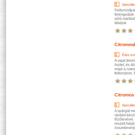
Speciáli
Felforrósítj
felengedjük 
sűrű mártást
tálaljuk.
Citrommá
Édes kr
A vajat felo
lisztet, és 
majd a cukor
felforralom. 
Citromos
Speciáli
A spárgát me
rántást kész
főzőlevével.
reszelt héját
összekeverjü