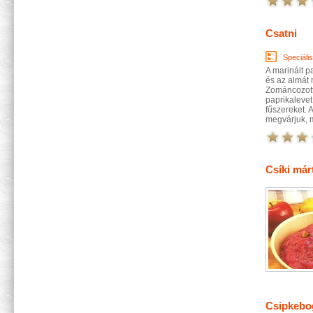
Csatni
Speciáli
A marinált p
és az almát 
Zománcozott 
paprikalevet
fűszereket. 
megvárjuk, mí
Csíki már
Csipkebo