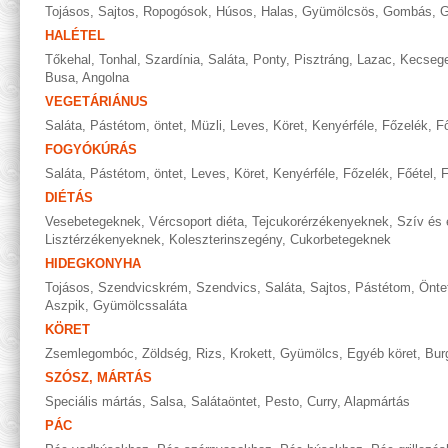
Tojásos
,
Sajtos
,
Ropogósok
,
Húsos
,
Halas
,
Gyümölcsös
,
Gombás
,
G
HALÉTEL
Tőkehal
,
Tonhal
,
Szardínia
,
Saláta
,
Ponty
,
Pisztráng
,
Lazac
,
Kecseg
Busa
,
Angolna
VEGETÁRIÁNUS
Saláta
,
Pástétom, öntet
,
Müzli
,
Leves
,
Köret
,
Kenyérféle
,
Főzelék
,
Fő
FOGYÓKÚRÁS
Saláta
,
Pástétom, öntet
,
Leves
,
Köret
,
Kenyérféle
,
Főzelék
,
Főétel
,
F
DIÉTÁS
Vesebetegeknek
,
Vércsoport diéta
,
Tejcukorérzékenyeknek
,
Szív és 
Lisztérzékenyeknek
,
Koleszterinszegény
,
Cukorbetegeknek
HIDEGKONYHA
Tojásos
,
Szendvicskrém
,
Szendvics
,
Saláta
,
Sajtos
,
Pástétom
,
Önte
Aszpik
,
Gyümölcssaláta
KÖRET
Zsemlegombóc
,
Zöldség
,
Rizs
,
Krokett
,
Gyümölcs
,
Egyéb köret
,
Bur
SZÓSZ, MÁRTÁS
Speciális mártás
,
Salsa
,
Salátaöntet
,
Pesto
,
Curry
,
Alapmártás
PÁC