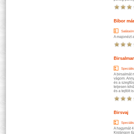
Bíbor má
Salátaön
A majonézt a
Birsalma
Speciáli
A birsalmát
vágom. Annyi
és a szegfű
teljesen ki
és a tejfölt
Birsvaj
Speciáli
A hagymát 4 
Kislángon tí