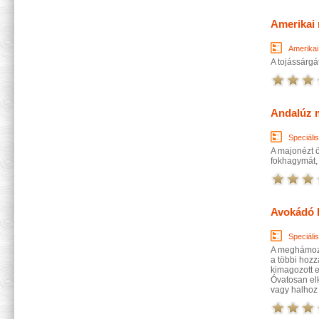
Amerikai
Amerikai
A tojássárgá
Andalúz 
Speciáli
A majonézt ö
fokhagymát, 
Avokádó 
Speciáli
A meghámozo
a többi hozz
kimagozott 
Óvatosan elk
vagy halhoz k