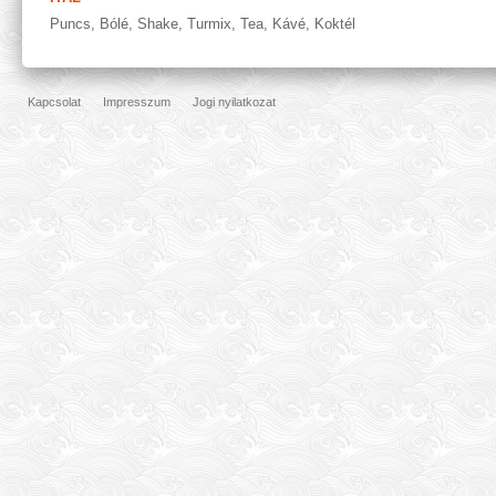
Puncs
,
Bólé
,
Shake
,
Turmix
,
Tea
,
Kávé
,
Koktél
Kapcsolat
Impresszum
Jogi nyilatkozat