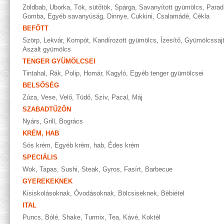
Zöldbab
,
Uborka
,
Tök, sütőtök
,
Spárga
,
Savanyított gyümölcs
,
Parad
Gomba
,
Egyéb savanyúság
,
Dinnye
,
Cukkini
,
Csalamádé
,
Cékla
BEFŐTT
Szörp
,
Lekvár
,
Kompót
,
Kandírozott gyümölcs
,
Ízesítő
,
Gyümölcssaj
Aszalt gyümölcs
TENGER GYÜMÖLCSEI
Tintahal
,
Rák
,
Polip
,
Homár
,
Kagyló
,
Egyéb tenger gyümölcsei
BELSŐSÉG
Zúza
,
Vese
,
Velő
,
Tüdő
,
Szív
,
Pacal
,
Máj
SZABADTŰZÖN
Nyárs
,
Grill
,
Bogrács
KRÉM, HAB
Sós krém
,
Egyéb krém, hab
,
Édes krém
SPECIÁLIS
Wok
,
Tapas
,
Sushi
,
Steak
,
Gyros
,
Fasírt
,
Barbecue
GYEREKEKNEK
Kisiskolásoknak
,
Óvodásoknak
,
Bölcsiseknek
,
Bébiétel
ITAL
Puncs
,
Bólé
,
Shake
,
Turmix
,
Tea
,
Kávé
,
Koktél