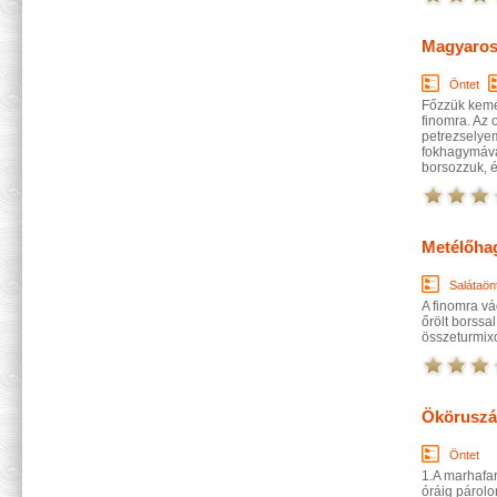
Magyaros
Öntet
Főzzük kemén
finomra. Az 
petrezselyem
fokhagymával
borsozzuk, é
Metélőha
Salátaön
A finomra vá
őrölt borssa
összeturmixo
Ököruszá
Öntet
1.A marhafar
óráig párol