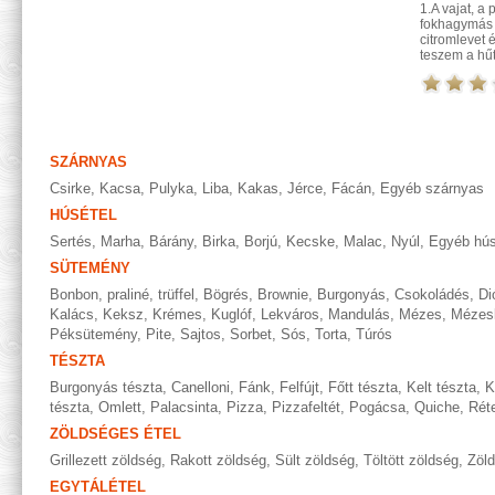
1.A vajat, a
fokhagymás 
citromlevet 
teszem a hűt
SZÁRNYAS
Csirke
,
Kacsa
,
Pulyka
,
Liba
,
Kakas
,
Jérce
,
Fácán
,
Egyéb szárnyas
HÚSÉTEL
Sertés
,
Marha
,
Bárány
,
Birka
,
Borjú
,
Kecske
,
Malac
,
Nyúl
,
Egyéb hús
SÜTEMÉNY
Bonbon, praliné, trüffel
,
Bögrés
,
Brownie
,
Burgonyás
,
Csokoládés
,
Di
Kalács
,
Keksz
,
Krémes
,
Kuglóf
,
Lekváros
,
Mandulás
,
Mézes
,
Mézes
Péksütemény
,
Pite
,
Sajtos
,
Sorbet
,
Sós
,
Torta
,
Túrós
TÉSZTA
Burgonyás tészta
,
Canelloni
,
Fánk
,
Felfújt
,
Főtt tészta
,
Kelt tészta
,
K
tészta
,
Omlett
,
Palacsinta
,
Pizza
,
Pizzafeltét
,
Pogácsa
,
Quiche
,
Rét
ZÖLDSÉGES ÉTEL
Grillezett zöldség
,
Rakott zöldség
,
Sült zöldség
,
Töltött zöldség
,
Zöl
EGYTÁLÉTEL