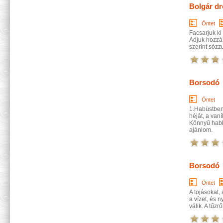
Bolgár dr
Öntet
Facsarjuk ki 
Adjuk hozzá 
szerint sózz
Borsodó
Öntet
1.Habüstben
héját, a vaní
Könnyű habbá
ajánlom.
Borsodó
Öntet
A tojásokat,
a vízet, és 
válik. A tűzr