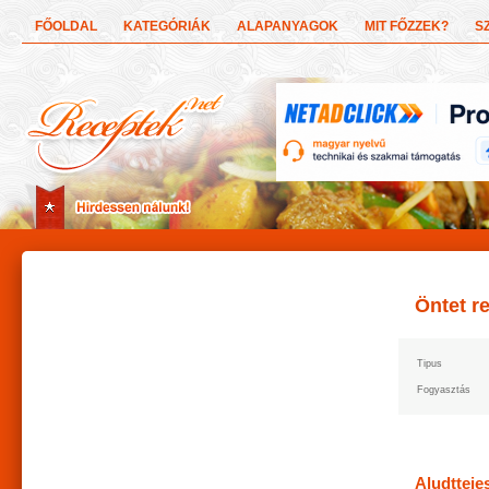
FŐOLDAL
KATEGÓRIÁK
ALAPANYAGOK
MIT FŐZZEK?
S
Öntet r
Tipus
Fogyasztás
Aludtteje