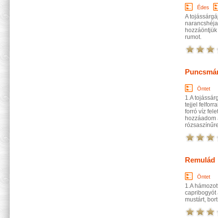
Édes
A tojássárgá
narancshéjat
hozzáöntjük a
rumot.
Puncsmár
Öntet
1.A tojássárg
tejjel felfo
forró víz fel
hozzáadom a 
rózsaszínűre
Remulád
Öntet
1.A hámozott
capribogyót
mustárt, bor