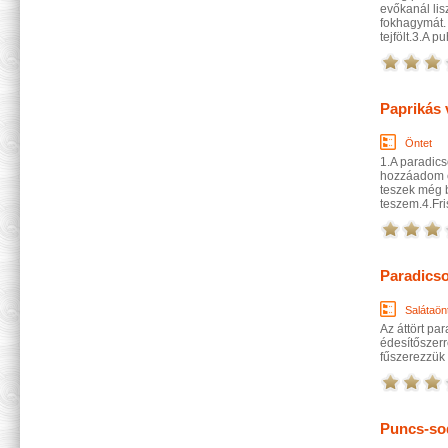
evőkanál li
fokhagymát.
tejfölt.3.A 
Paprikás 
Öntet
1.A paradics
hozzáadom ez
teszek még 
teszem.4.Fr
Paradicso
Salátaön
Az áttört pa
édesítőszerr
fűszerezzük 
Puncs-so