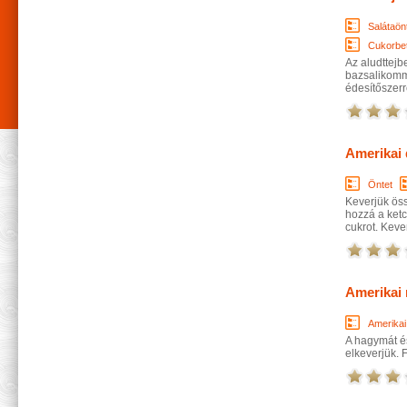
Salátaön
Cukorbe
Az aludttejbe
bazsalikomma
édesítőszerre
Amerikai 
Öntet
Keverjük öss
hozzá a ketch
cukrot. Keve
Amerikai
Amerikai
A hagymát és
elkeverjük. 