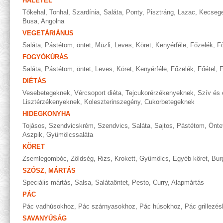
HALÉTEL
Tőkehal
,
Tonhal
,
Szardínia
,
Saláta
,
Ponty
,
Pisztráng
,
Lazac
,
Kecseg
Busa
,
Angolna
VEGETÁRIÁNUS
Saláta
,
Pástétom, öntet
,
Müzli
,
Leves
,
Köret
,
Kenyérféle
,
Főzelék
,
Fő
FOGYÓKÚRÁS
Saláta
,
Pástétom, öntet
,
Leves
,
Köret
,
Kenyérféle
,
Főzelék
,
Főétel
,
F
DIÉTÁS
Vesebetegeknek
,
Vércsoport diéta
,
Tejcukorérzékenyeknek
,
Szív és 
Lisztérzékenyeknek
,
Koleszterinszegény
,
Cukorbetegeknek
HIDEGKONYHA
Tojásos
,
Szendvicskrém
,
Szendvics
,
Saláta
,
Sajtos
,
Pástétom
,
Önte
Aszpik
,
Gyümölcssaláta
KÖRET
Zsemlegombóc
,
Zöldség
,
Rizs
,
Krokett
,
Gyümölcs
,
Egyéb köret
,
Bur
SZÓSZ, MÁRTÁS
Speciális mártás
,
Salsa
,
Salátaöntet
,
Pesto
,
Curry
,
Alapmártás
PÁC
Pác vadhúsokhoz
,
Pác szárnyasokhoz
,
Pác húsokhoz
,
Pác grillezé
SAVANYÚSÁG