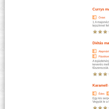
Currys m
Öntet
1.A majonézh
tejszínnel fe
Diétás m
Alapmár
Pástétom
A tojásfehér
keverés melle
fűszerezzük.
Karamell
Édes
Egy kis serp
Vegyük le a 