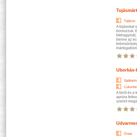
Tojásmár
Tojásos
A tojásokat s
borsozzuk. E
fokhagymát,
benne az ece
krémsűrűségű
mártogatósna
Uborkás-k
Salátaön
Cukorbe
A túrót és a 
apróra felko
szerint meg
Udvarmes
Öntet