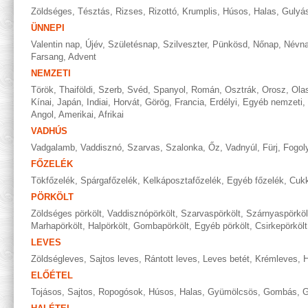
Zöldséges
,
Tésztás
,
Rizses
,
Rizottó
,
Krumplis
,
Húsos
,
Halas
,
Gulyá
ÜNNEPI
Valentin nap
,
Újév
,
Születésnap
,
Szilveszter
,
Pünkösd
,
Nőnap
,
Névn
Farsang
,
Advent
NEMZETI
Török
,
Thaiföldi
,
Szerb
,
Svéd
,
Spanyol
,
Román
,
Osztrák
,
Orosz
,
Ola
Kínai
,
Japán
,
Indiai
,
Horvát
,
Görög
,
Francia
,
Erdélyi
,
Egyéb nemzeti
,
Angol
,
Amerikai
,
Afrikai
VADHÚS
Vadgalamb
,
Vaddisznó
,
Szarvas
,
Szalonka
,
Őz
,
Vadnyúl
,
Fürj
,
Fogol
FŐZELÉK
Tökfőzelék
,
Spárgafőzelék
,
Kelkáposztafőzelék
,
Egyéb főzelék
,
Cukk
PÖRKÖLT
Zöldséges pörkölt
,
Vaddisznópörkölt
,
Szarvaspörkölt
,
Szárnyaspörköl
Marhapörkölt
,
Halpörkölt
,
Gombapörkölt
,
Egyéb pörkölt
,
Csirkepörkölt
LEVES
Zöldségleves
,
Sajtos leves
,
Rántott leves
,
Leves betét
,
Krémleves
,
H
ELŐÉTEL
Tojásos
,
Sajtos
,
Ropogósok
,
Húsos
,
Halas
,
Gyümölcsös
,
Gombás
,
G