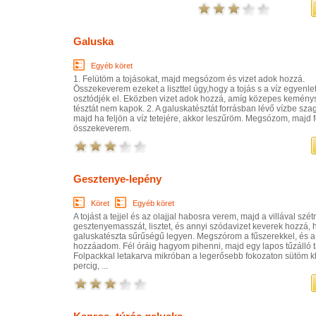
Galuska
Egyéb köret
1. Felütöm a tojásokat, majd megsózom és vizet adok hozzá.
Összekeverem ezeket a liszttel úgy,hogy a tojás s a víz egyenl
osztódjék el. Eközben vizet adok hozzá, amíg közepes kemén
tésztát nem kapok. 2. A galuskatésztát forrásban lévő vízbe sz
majd ha feljön a víz tetejére, akkor leszűröm. Megsózom, majd fo
összekeverem.
Gesztenye-lepény
Köret
Egyéb köret
A tojást a tejjel és az olajjal habosra verem, majd a villával szé
gesztenyemasszát, lisztet, és annyi szódavizet keverek hozzá, 
galuskatészta sűrűségű legyen. Megszórom a fűszerekkel, és a 
hozzáadom. Fél óráig hagyom pihenni, majd egy lapos tűzálló t
Folpackkal letakarva mikróban a legerősebb fokozaton sütöm k
percig, ...