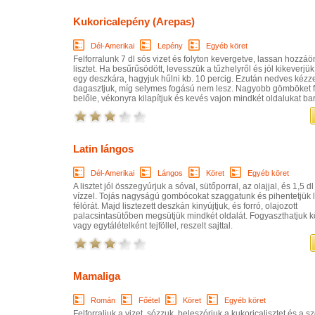
Kukoricalepény (Arepas)
Dél-Amerikai
Lepény
Egyéb köret
Felforralunk 7 dl sós vizet és folyton kevergetve, lassan hozzáö
lisztet. Ha besűrűsödött, levesszük a tűzhelyről és jól kikeverjük.
egy deszkára, hagyjuk hűlni kb. 10 percig. Ezután nedves kézz
dagasztjuk, míg selymes fogású nem lesz. Nagyobb gömböket 
belőle, vékonyra kilapítjuk és kevés vajon mindkét oldalukat bar
Latin lángos
Dél-Amerikai
Lángos
Köret
Egyéb köret
A lisztet jól összegyúrjuk a sóval, sütőporral, az olajjal, és 1,5 d
vízzel. Tojás nagyságú gombócokat szaggatunk és pihentetjük 
félórát. Majd lisztezett deszkán kinyújtjuk, és forró, olajozott
palacsintasütőben megsütjük mindkét oldalát. Fogyaszthatjuk k
vagy egytálételként tejföllel, reszelt sajttal.
Mamaliga
Román
Főétel
Köret
Egyéb köret
Felforraljuk a vizet, sózzuk, beleszórjuk a kukoricalisztet és a szó