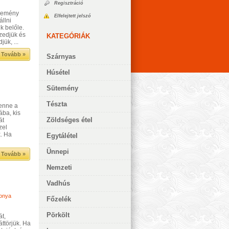
Regisztráció
 kemény
Elfelejtett jelszó
állni
k belőle.
szedjük és
KATEGÓRIÁK
ük, ...
Tovább »
Szárnyas
Húsétel
Sütemény
Tészta
benne a
ába, kis
Zöldséges étel
át
zel
k. Ha
Egytálétel
Ünnepi
Tovább »
Nemzeti
Vadhús
onya
Főzelék
Pörkölt
t,
áttörjük. Ha