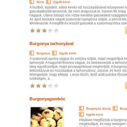
Köret
Egyéb köret
A lisztből, tojásból, sóból kevés víz hozzáadásával közepesen
galuskatésztát keverünk, de nem dolgozzuk ki, hanem fél óráig 
hagyjuk. Utána lobogó sós vízbe kanállal galuskákat szaggatun
Az apró kockára vágott szalonnát ropogósra sütjük, a pörcöt ki
félretesszük. A megfőtt és leszűrt galuskát a szalonnazsírba szedj
Burgonya tarhonyával
Burgonya
Egyéb köret
A szalonnát apróra vágjuk és zsírjára sütjük, majd megpirítjuk 
tarhonyát. A hagymát finomra vágjuk, és belekeverjük a tarhony
ideg együtt pirítjuk, majd pirospaprikával meghintjük. A burgony
felkockázzuk és hozzáadjuk a tarhonyához, sózzuk, és forró víz
felengedjük, hogy ellepje. Lassú tűzön, fedő alatt puhára főzzü
szükséges, a ...
Burgonyagombóc
Burgonyás tészta
Burg
Egyéb köret
Héjában megfőzzük a burgonyá
megtisztítjuk, és még melegen 