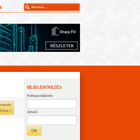
E
BEJELENTKEZÉS
Felhasználónév
ceptek
űrése »
Jelszó
OK