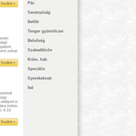
Pác
Tovább »
Savanyúság
Befőtt
Tenger gyümölcsei
etesen
Belsőség
ységű
aggatom,
Szabadtűzön
rró zsírral
Krém, hab
Tovább »
Speciális
Gyerekeknek
Ital
tnyomott
hogy
sütőport is
álra öntöm.
b. 8-10
Tovább »