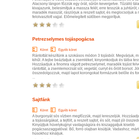
Alacsony lángon főzzük egy órát, sűrűn kevergetve. Tűzálló tála
kivajazunk, belesimítjuk a massza felét, erre tesszük a juhtúrót, 
maradék masszát, rászórjuk a reszelt sajtot, és meglocsoljuk a
felolvasztott vajjal. Előmelegített sütőben megpirítjuk.
Petrezselymes tojáspogácsa
Köret
Egyéb köret
Rántottát készítünk a szokásos módon 3 tojásból. Megvárjuk, mí
kihűl. A tejbe beáztatjuk a zsemléket, kinyomkodjuk és tálba tes
Hozzáadjuk a finomra vágott petrezselymet, maradék tojást felv
rántottát, a zsemlemorzsát sót, vegetát, curryt és őrölt borsot. Jó
összedolgozzuk, majd lapot korongokat formázunk belőle és for
...
Sajtfánk
Köret
Egyéb köret
A burgonyát sós vízben megfőzzük, majd lereszeljük. Hozzáadjuk
a tojássárgákat, a tejfölt, a reszelt sajtot, és sót, majd jól össze
Kinyújtjuk hüvelykujjnyi vastagságúra és kiszaggatjuk kisebb
pogácsaszaggatóval. Bő, forró olajban kisütjük. Vadashoz, már
húsokhoz kínáljuk.