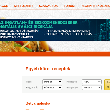
YAGOK
MIT FŐZZEK?
SZAKÁCSOK
FÓRUM
RECEPT BEKÜLDÉS
Egyéb köret receptek
Tipus
Rendezés
Re
sz
Fogyasztás
Étel jellege
Betyárgaluska