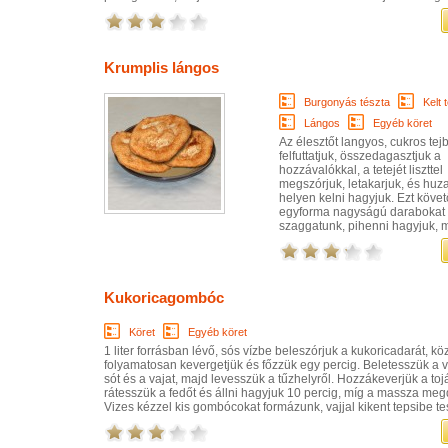
Krumplis lángos
Burgonyás tészta
Kelt 
Lángos
Egyéb köret
Az élesztőt langyos, cukros tej
felfuttatjuk, összedagasztjuk a
hozzávalókkal, a tetejét liszttel
megszórjuk, letakarjuk, és huz
helyen kelni hagyjuk. Ezt köve
egyforma nagyságú darabokat
szaggatunk, pihenni hagyjuk, ma
Kukoricagombóc
Köret
Egyéb köret
1 liter forrásban lévő, sós vízbe beleszórjuk a kukoricadarát, k
folyamatosan kevergetjük és főzzük egy percig. Beletesszük a v
sót és a vajat, majd levesszük a tűzhelyről. Hozzákeverjük a toj
rátesszük a fedőt és állni hagyjuk 10 percig, míg a massza me
Vizes kézzel kis gombócokat formázunk, vajjal kikent tepsibe tes