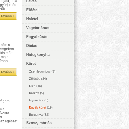
 tojást, és a
Leves
gyúrjuk,és
zük.
Előétel
Tovább »
Halétel
Vegetáriánus
Fogyókúrás
főzöm a
Diétás
evergetem.
ás előtt
Hidegkonyha
, majd
sírban
Köret
Zsemlegombóc
(7)
Tovább »
Zöldség
(34)
Rizs
(16)
Krokett
(5)
Gyümölcs
(3)
 vágom,
Egyéb köret
(19)
m a
síkokra
Burgonya
(32)
bi
 az egészet
Szósz, mártás