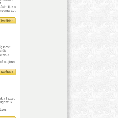
t
rásimítjuk a
 megmaradt,
Tovább »
g kicsit
szük.
erve, a
l
ró olajban
Tovább »
 a lisztet,
dolgozzuk.
tásos