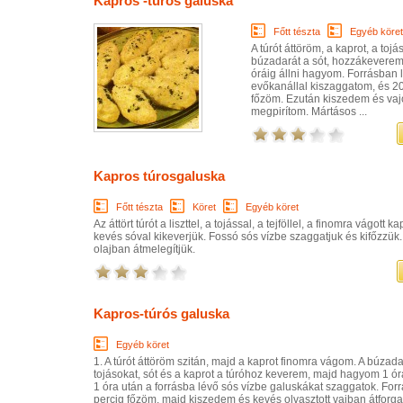
Kapros -túrós galuska
Főtt tészta
Egyéb köret
A túrót áttöröm, a kaprot, a tojá
búzadarát a sót, hozzákeverem
óráig állni hagyom. Forrásban 
evőkanállal kiszaggatom, és 20
főzöm. Ezután kiszedem és va
megpirítom. Mártásos ...
Kapros túrosgaluska
Főtt tészta
Köret
Egyéb köret
Az áttört túrót a liszttel, a tojással, a tejföllel, a finomra vágott k
kevés sóval kikeverjük. Fossó sós vízbe szaggatjuk és kifőzzük. 
olajban átmelegítjük.
Kapros-túrós galuska
Egyéb köret
1. A túrót áttöröm szitán, majd a kaprot finomra vágom. A búzada
tojásokat, sót és a kaprot a túróhoz keverem, majd hagyom 1 órá
1 óra után a forrásba lévő sós vízbe galuskákat szaggatok. For
percig főzöm, majd kiszedem és kevés olvasztott vajban átforg