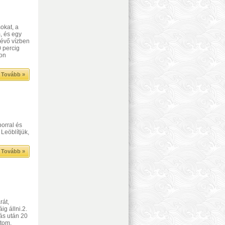
sokat, a
, és egy
lévő vízben
 percig
jon
Tovább »
aporral és
Leöblítjük,
Tovább »
rát,
ig állni.2.
rás után 20
atom.