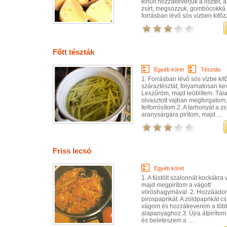
kihűlt hozzákeverjük a lisztet, a
zsírt, megsózzuk, gombócokká 
forrásban lévő sós vízben kifőz
Főtt tészták
Egyéb köret
Tésztás
1. Forrásban lévő sós vízbe ki
száraztésztát, folyamatosan k
Leszűröm, majd leöblítem. Tálal
olvasztott vajban megforgatom
felforrósítom.2. A tarhonyát a z
aranysárgára pirítom, majd ...
Friss lecsó
Egyéb köret
1. A füstölt szalonnát kockákra
majd megpirítom a vágott
vöröshagymával. 2. Hozzáado
pirospaprikát. A zöldpaprikát c
vágom és hozzákeverem a töb
alapanyaghoz.3. Újra átpirítom
és beleteszem a ...