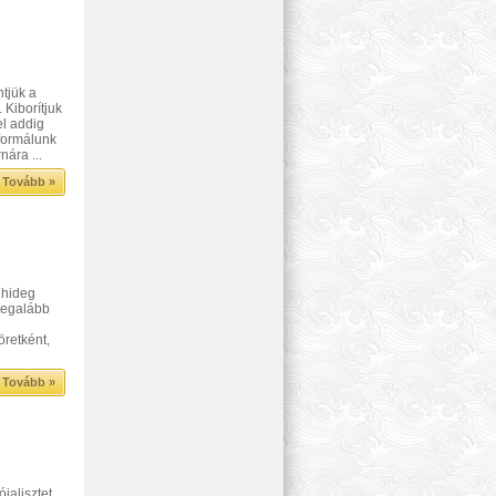
ntjük a
 Kiborítjuk
el addig
formálunk
nára ...
Tovább »
l hideg
legalább
öretként,
Tovább »
jalisztet.