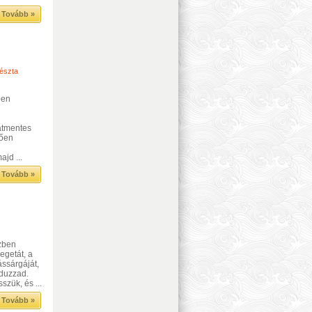
Tovább »
tészta
ben
atmentes
tően
jd ...
Tovább »
özben
egetát, a
ássárgáját,
gduzzad.
szük, és ...
Tovább »