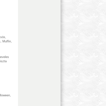
csös
,
s
,
Muffin
,
eveles
észta
lloween
,