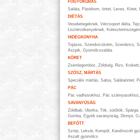
FOGYÓKÚRÁS
Saláta
,
Pástétom, öntet
,
Leves
,
Köret
,
DIÉTÁS
Vesebetegeknek
,
Vércsoport diéta
,
Tej
Lisztérzékenyeknek
,
Koleszterinszegén
HIDEGKONYHA
Tojásos
,
Szendvicskrém
,
Szendvics
,
S
Aszpik
,
Gyümölcssaláta
KÖRET
Zsemlegombóc
,
Zöldség
,
Rizs
,
Krokett
SZÓSZ, MÁRTÁS
Speciális mártás
,
Salsa
,
Salátaöntet
,
P
PÁC
Pác vadhúsokhoz
,
Pác szárnyasokhoz
SAVANYÚSÁG
Zöldbab
,
Uborka
,
Tök, sütőtök
,
Spárga
Gomba
,
Egyéb savanyúság
,
Dinnye
,
Cu
BEFŐTT
Szörp
,
Lekvár
,
Kompót
,
Kandírozott gy
Aszalt gyümölcs