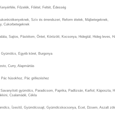
Kenyérféle
,
Főzelék
,
Főétel
,
Feltét
,
Édesség
cukorérzékenyeknek
,
Szív és érrendszeri
,
Reform ételek
,
Májbetegeknek
,
y
,
Cukorbetegeknek
aláta
,
Sajtos
,
Pástétom
,
Öntet
,
Körözött
,
Kocsonya
,
Hidegtál
,
Hideg leves
,
H
,
Gyümölcs
,
Egyéb köret
,
Burgonya
esto
,
Curry
,
Alapmártás
,
Pác húsokhoz
,
Pác grillezéshez
,
Savanyított gyümölcs
,
Paradicsom
,
Paprika
,
Padlizsán
,
Karfiol
,
Káposzta
,
H
kkini
,
Csalamádé
,
Cékla
ümölcs
,
Ízesítő
,
Gyümölcssajt
,
Gyümölcskocsonya
,
Ecet
,
Dzsem
,
Aszalt zö