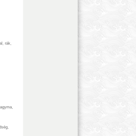
al, rák
,
agyma
,
ldség
,