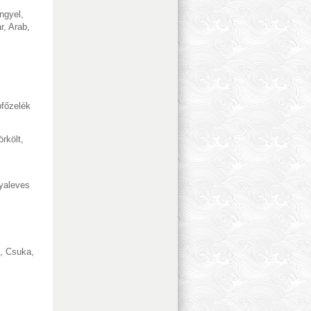
ngyel
,
r
,
Arab
,
főzelék
örkölt
,
yaleves
,
Csuka
,