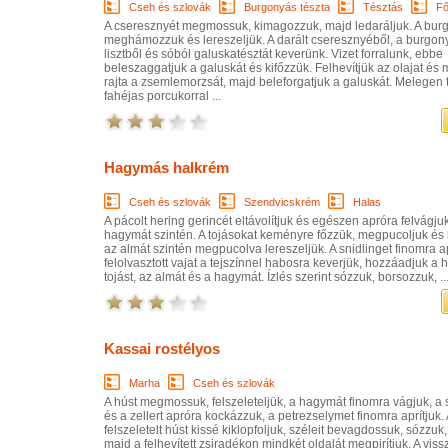
Cseh és szlovák
Burgonyás tészta
Tésztás
Fő
A cseresznyét megmossuk, kimagozzuk, majd ledaráljuk. A bur
meghámozzuk és lereszeljük. A darált cseresznyéből, a burgon
lisztből és sóból galuskatésztát keverünk. Vizet forralunk, ebbe
beleszaggatjuk a galuskát és kifőzzük. Felhevítjük az olajat és 
rajta a zsemlemorzsát, majd beleforgatjuk a galuskát. Melegen t
fahéjas porcukorral ...
Hagymás halkrém
Cseh és szlovák
Szendvicskrém
Halas
A pácolt hering gerincét eltávolítjuk és egészen apróra felvágju
hagymát szintén. A tojásokat keményre főzzük, megpucoljuk és l
az almát szintén megpucolva lereszeljük. A snidlinget finomra ap
felolvasztott vajat a tejszínnel habosra keverjük, hozzáadjuk a h
tojást, az almát és a hagymát. Ízlés szerint sózzuk, borsozzuk, ..
Kassai rostélyos
Marha
Cseh és szlovák
A húst megmossuk, felszeleteljük, a hagymát finomra vágjuk, a
és a zellert apróra kockázzuk, a petrezselymet finomra aprítjuk. 
felszeletelt húst kissé kiklopfoljuk, széleit bevagdossuk, sózzuk
majd a felhevített zsiradékon mindkét oldalát megpirítjuk. A vis