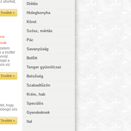
z uborkát,
Diétás
Hidegkonyha
Tovább »
Köret
Szósz, mártás
zta
Pác
lovák
szelem
Savanyúság
a liszttel
onnát
Befőtt
majd a
sós víz
Tenger gyümölcsei
...
Tovább »
Belsőség
Szabadtűzön
Krém, hab
Speciális
tet, hogy
 lobogó sós
Gyerekeknek
Tovább »
Ital