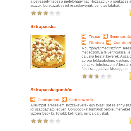
a petrezselymet és a metélőhagymát. Hozzáadjuk a sonkát és a
sózzuk, borsozzuk és jól összekeverjük. Lehűtve tálaljuk.
Sztrapacska
Tésztás
Burgonyás tés
Főtt tészta
Cseh és sz
A burgonyát megtisztítom, lere
megsózom, a felvert tojással, és 
galuska tésztát keverek. A szal
apróra feldarabolom, kisütöm, 
pörcöket félreteszem. A tésztát 
felett szaggatóval kiszaggatom, 
Sztrapacskagombóc
Zsemlegombóc
Cseh és szlovák
A krumplit lereszelem, hozzákeverek egy tojást, sót és annyi lisz
jól szaggatható legyen. Gombócokat formálok belőle, melyeket
vízben főzök ki. Tovább kell főzni, mint a galuskát.