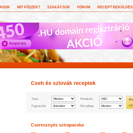
YAGOK
MIT FŐZZEK?
SZAKÁCSOK
FÓRUM
RECEPT BEKÜLDÉS
Cseh és szlovák receptek
Tipus
Rendezés
Re
sz
Fogyasztás
Étel jellege
Cseresznyés sztrapacska