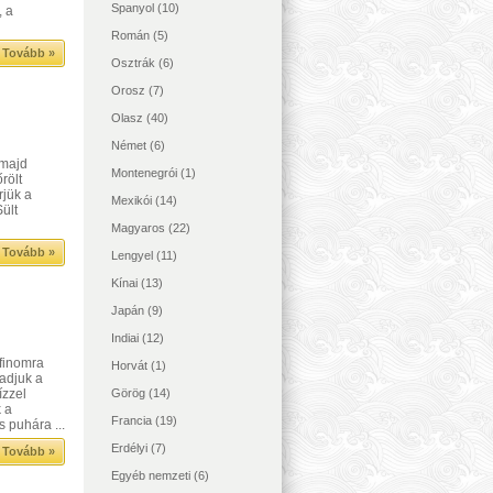
Spanyol
(10)
, a
Román
(5)
Tovább »
Osztrák
(6)
Orosz
(7)
Olasz
(40)
Német
(6)
 majd
Montenegrói
(1)
rölt
rjük a
Mexikói
(14)
Sült
Magyaros
(22)
Tovább »
Lengyel
(11)
Kínai
(13)
Japán
(9)
Indiai
(12)
 finomra
Horvát
(1)
áadjuk a
ízzel
Görög
(14)
 a
Francia
(19)
s puhára ...
Erdélyi
(7)
Tovább »
Egyéb nemzeti
(6)