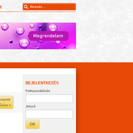
E
BEJELENTKEZÉS
Felhasználónév
ceptek
űrése »
Jelszó
OK