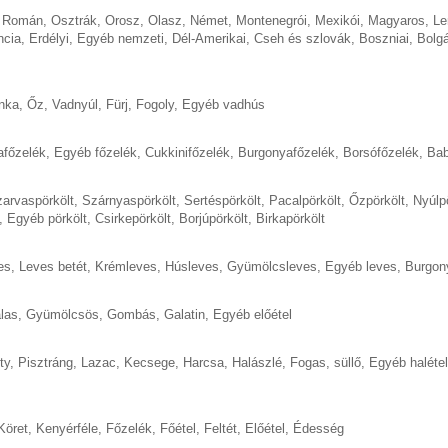
,
Román
,
Osztrák
,
Orosz
,
Olasz
,
Német
,
Montenegrói
,
Mexikói
,
Magyaros
,
Le
ncia
,
Erdélyi
,
Egyéb nemzeti
,
Dél-Amerikai
,
Cseh és szlovák
,
Boszniai
,
Bolgá
nka
,
Őz
,
Vadnyúl
,
Fürj
,
Fogoly
,
Egyéb vadhús
afőzelék
,
Egyéb főzelék
,
Cukkinifőzelék
,
Burgonyafőzelék
,
Borsófőzelék
,
Bab
arvaspörkölt
,
Szárnyaspörkölt
,
Sertéspörkölt
,
Pacalpörkölt
,
Őzpörkölt
,
Nyúlp
,
Egyéb pörkölt
,
Csirkepörkölt
,
Borjúpörkölt
,
Birkapörkölt
es
,
Leves betét
,
Krémleves
,
Húsleves
,
Gyümölcsleves
,
Egyéb leves
,
Burgon
las
,
Gyümölcsös
,
Gombás
,
Galatin
,
Egyéb előétel
ty
,
Pisztráng
,
Lazac
,
Kecsege
,
Harcsa
,
Halászlé
,
Fogas, süllő
,
Egyéb halétel
Köret
,
Kenyérféle
,
Főzelék
,
Főétel
,
Feltét
,
Előétel
,
Édesség