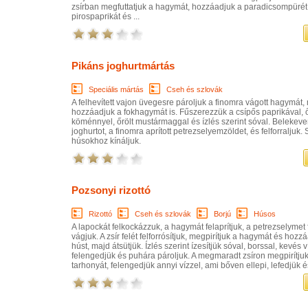
zsírban megfuttatjuk a hagymát, hozzáadjuk a paradicsompürét
pirospaprikát és ...
Pikáns joghurtmártás
Speciális mártás
Cseh és szlovák
A felhevített vajon üvegesre pároljuk a finomra vágott hagymát,
hozzáadjuk a fokhagymát is. Fűszerezzük a csípős paprikával, ő
köménnyel, őrölt mustármaggal és ízlés szerint sóval. Belekeve
joghurtot, a finomra aprított petrezselyemzöldet, és felforraljuk. 
húsokhoz kínáljuk.
Pozsonyi rizottó
Rizottó
Cseh és szlovák
Borjú
Húsos
A lapockát felkockázzuk, a hagymát felaprítjuk, a petrezselymet
vágjuk. A zsír felét felforrósítjuk, megpirítjuk a hagymát és hozz
húst, majd átsütjük. Ízlés szerint ízesítjük sóval, borssal, kevés v
felengedjük és puhára pároljuk. A megmaradt zsíron megpirítjuk
tarhonyát, felengedjük annyi vízzel, ami bőven ellepi, lefedjük é