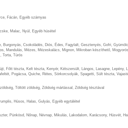
rce
,
Fácán
,
Egyéb szárnyas
cske
,
Malac
,
Nyúl
,
Egyéb húsétel
e
,
Burgonyás
,
Csokoládés
,
Diós
,
Édes
,
Fagylalt
,
Gesztenyés
,
Gofri
,
Gyümöl
os
,
Mandulás
,
Mézes
,
Mézeskalács
,
Mignon
,
Mikroban készíthető
,
Mogyoró
s
,
Torta
,
Túrós
újt
,
Főtt tészta
,
Kelt tészta
,
Kenyér
,
Kétszersült
,
Lángos
,
Lasagne
,
Lepény
,
L
feltét
,
Pogácsa
,
Quiche
,
Rétes
,
Sörkorcsolyák
,
Spagetti
,
Sült tészta
,
Vajast
 zöldség
,
Töltött zöldség
,
Zöldség mártással
,
Zöldség tésztával
rumplis
,
Húsos
,
Halas
,
Gulyás
,
Egyéb egytálétel
szter
,
Pünkösd
,
Nőnap
,
Névnap
,
Mikulás
,
Lakodalom
,
Karácsony
,
Húsvét
,
Ha