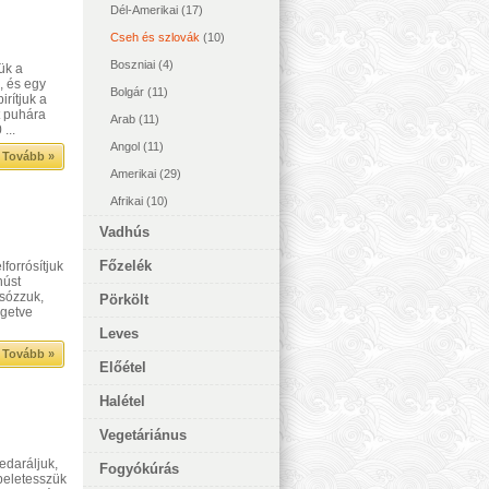
Dél-Amerikai
(17)
Cseh és szlovák
(10)
Boszniai
(4)
ük a
, és egy
Bolgár
(11)
rítjuk a
tt puhára
Arab
(11)
...
Angol
(11)
Tovább »
Amerikai
(29)
Afrikai
(10)
Vadhús
Főzelék
forrósítjuk
húst
 sózzuk,
Pörkölt
rgetve
Leves
Tovább »
Előétel
Halétel
Vegetáriánus
edaráljuk,
Fogyókúrás
 beletesszük