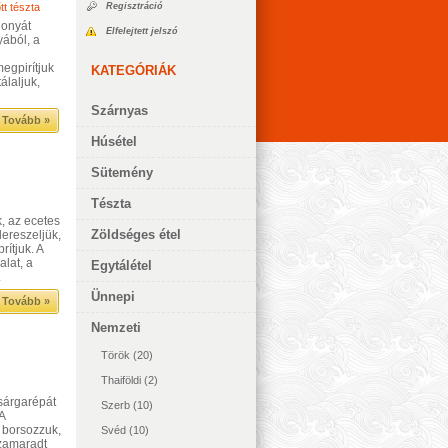
tt tészta
Regisztráció
gonyát
Elfelejtett jelszó
yából, a
megpirítjuk
KATEGÓRIÁK
álaljuk,
Szárnyas
Tovább »
Húsétel
Sütemény
Tészta
k, az ecetes
Zöldséges étel
ereszeljük,
rítjuk. A
alat, a
Egytálétel
.
Ünnepi
Tovább »
Nemzeti
Török
(20)
Thaiföldi
(2)
 sárgarépát
Szerb
(10)
A
, borsozzuk,
Svéd
(10)
szamaradt