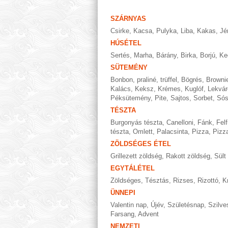
SZÁRNYAS
Csirke
,
Kacsa
,
Pulyka
,
Liba
,
Kakas
,
Jé
HÚSÉTEL
Sertés
,
Marha
,
Bárány
,
Birka
,
Borjú
,
Ke
SÜTEMÉNY
Bonbon, praliné, trüffel
,
Bögrés
,
Browni
Kalács
,
Keksz
,
Krémes
,
Kuglóf
,
Lekvár
Péksütemény
,
Pite
,
Sajtos
,
Sorbet
,
Só
TÉSZTA
Burgonyás tészta
,
Canelloni
,
Fánk
,
Felf
tészta
,
Omlett
,
Palacsinta
,
Pizza
,
Pizza
ZÖLDSÉGES ÉTEL
Grillezett zöldség
,
Rakott zöldség
,
Sült
EGYTÁLÉTEL
Zöldséges
,
Tésztás
,
Rizses
,
Rizottó
,
K
ÜNNEPI
Valentin nap
,
Újév
,
Születésnap
,
Szilve
Farsang
,
Advent
NEMZETI