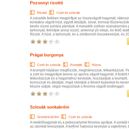
Pozsonyi rizottó
Rizottó
Cseh és szlovák
A zsiradék felében megpirítjuk az összevágott hagymát, rátessz
kockákra vágott húst, együtt átsütjük, sóval, borssal fűszerezzük
kevés vizzel puhára pároljuk. A maradék zsírban aranybarnára pi
tarhonyát, felöntjük annyi vizzel, amennyi jól ellepi, és fedő ala
főzzük. A húst, a tarhonyát, és a zöldborsót összekeverjük, és 20 
Prágai burgonya
Cseh és szlovák
Krumplis
Húsos
A krumplit héjában megfőzzük, meghámozzuk, felkarikázzuk. Fel
a zsírt és megpirítjuk benne az apróra vágott hagymát. A füstölt 
felkockázzuk és a hagymához keverjük, hozzáadjuk a krumplit,
borsozzuk és átsütjük, majd ráöntjük a felvert tojásokat és keve
készre sütjük, végül megszórjuk a finomra vágott snidlinggel.
Szlovák sonkakrém
Szendvicskrém
Cseh és szlovák
A metélőhagymát és a petrezselymet finomra aprítjuk. A sonkát l
az uborkát lereszeljük. A kefírrel habosra keverjük a vajkrémet,