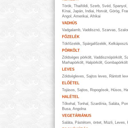
Török
,
Thaiföldi
,
Szerb
,
Svéd
,
Spanyol
Kínai
,
Japán
,
Indiai
,
Horvát
,
Görög
,
Fra
Angol
,
Amerikai
,
Afrikai
VADHÚS
Vadgalamb
,
Vaddisznó
,
Szarvas
,
Szalo
FŐZELÉK
Tökfőzelék
,
Spárgafőzelék
,
Kelkáposzt
PÖRKÖLT
Zöldséges pörkölt
,
Vaddisznópörkölt
,
Sz
Marhapörkölt
,
Halpörkölt
,
Gombapörkölt
LEVES
Zöldségleves
,
Sajtos leves
,
Rántott lev
ELŐÉTEL
Tojásos
,
Sajtos
,
Ropogósok
,
Húsos
,
Ha
HALÉTEL
Tőkehal
,
Tonhal
,
Szardínia
,
Saláta
,
Pon
Busa
,
Angolna
VEGETÁRIÁNUS
Saláta
,
Pástétom, öntet
,
Müzli
,
Leves
,