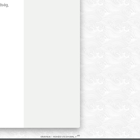
ldség
,