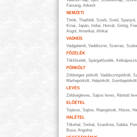
Farsang
,
Advent
NEMZETI
Török
,
Thaiföldi
,
Szerb
,
Svéd
,
Spanyol
Kínai
,
Japán
,
Indiai
,
Horvát
,
Görög
,
Fra
Angol
,
Amerikai
,
Afrikai
VADHÚS
Vadgalamb
,
Vaddisznó
,
Szarvas
,
Szalo
FŐZELÉK
Tökfőzelék
,
Spárgafőzelék
,
Kelkáposzt
PÖRKÖLT
Zöldséges pörkölt
,
Vaddisznópörkölt
,
Sz
Marhapörkölt
,
Halpörkölt
,
Gombapörkölt
LEVES
Zöldségleves
,
Sajtos leves
,
Rántott lev
ELŐÉTEL
Tojásos
,
Sajtos
,
Ropogósok
,
Húsos
,
Ha
HALÉTEL
Tőkehal
,
Tonhal
,
Szardínia
,
Saláta
,
Pon
Busa
,
Angolna