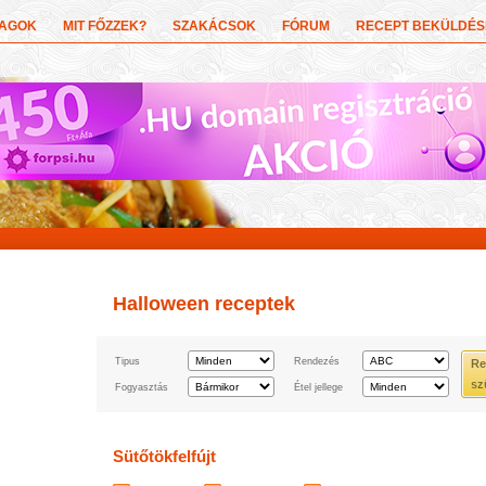
YAGOK
MIT FŐZZEK?
SZAKÁCSOK
FÓRUM
RECEPT BEKÜLDÉS
Halloween receptek
Tipus
Rendezés
Re
sz
Fogyasztás
Étel jellege
Sütőtökfelfújt