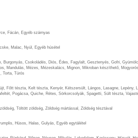
rce
,
Fácán
,
Egyéb szárnyas
cske
,
Malac
,
Nyúl
,
Egyéb húsétel
e
,
Burgonyás
,
Csokoládés
,
Diós
,
Édes
,
Fagylalt
,
Gesztenyés
,
Gofri
,
Gyümöl
os
,
Mandulás
,
Mézes
,
Mézeskalács
,
Mignon
,
Mikroban készíthető
,
Mogyoró
s
,
Torta
,
Túrós
újt
,
Főtt tészta
,
Kelt tészta
,
Kenyér
,
Kétszersült
,
Lángos
,
Lasagne
,
Lepény
,
L
feltét
,
Pogácsa
,
Quiche
,
Rétes
,
Sörkorcsolyák
,
Spagetti
,
Sült tészta
,
Vajast
 zöldség
,
Töltött zöldség
,
Zöldség mártással
,
Zöldség tésztával
rumplis
,
Húsos
,
Halas
,
Gulyás
,
Egyéb egytálétel
szter
,
Pünkösd
,
Nőnap
,
Névnap
,
Mikulás
,
Lakodalom
,
Karácsony
,
Húsvét
,
Ha