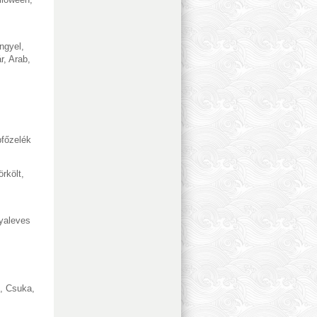
ngyel
,
r
,
Arab
,
főzelék
örkölt
,
yaleves
,
Csuka
,