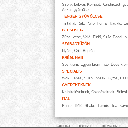
Szörp
,
Lekvár
,
Kompót
,
Kandírozott gy
Aszalt gyümölcs
TENGER GYÜMÖLCSEI
Tintahal
,
Rák
,
Polip
,
Homár
,
Kagyló
,
Eg
BELSŐSÉG
Zúza
,
Vese
,
Velő
,
Tüdő
,
Szív
,
Pacal
,
M
SZABADTŰZÖN
Nyárs
,
Grill
,
Bogrács
KRÉM, HAB
Sós krém
,
Egyéb krém, hab
,
Édes kré
SPECIÁLIS
Wok
,
Tapas
,
Sushi
,
Steak
,
Gyros
,
Fasí
GYEREKEKNEK
Kisiskolásoknak
,
Óvodásoknak
,
Bölcsi
ITAL
Puncs
,
Bólé
,
Shake
,
Turmix
,
Tea
,
Kávé
Kapcsolat
Impresszum
Jogi nyilatkozat