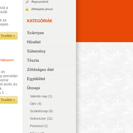
Regisztráció
ozzá a
Elfelejtett jelszó
sszát
e az
KATEGÓRIÁK
özepes
Szárnyas
Tovább »
Húsétel
Sütemény
Halloween
Tészta
Zöldséges étel
 és
gy porcelán
Egytálétel
korral
m levét, és
Ünnepi
k.
1 ...
Valentin nap
(1)
Tovább »
Újév
(4)
Születésnap
(6)
Szilveszter
(11)
Pünkösd
(1)