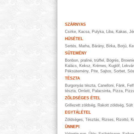
SZÁRNYAS
Csirke
,
Kacsa
,
Pulyka
,
Liba
,
Kakas
,
Jé
HÚSÉTEL
Sertés
,
Marha
,
Bárány
,
Birka
,
Borjú
,
Ke
SÜTEMÉNY
Bonbon, praliné, trüffel
,
Bögrés
,
Browni
Kalács
,
Keksz
,
Krémes
,
Kuglóf
,
Lekvár
Péksütemény
,
Pite
,
Sajtos
,
Sorbet
,
Só
TÉSZTA
Burgonyás tészta
,
Canelloni
,
Fánk
,
Felf
tészta
,
Omlett
,
Palacsinta
,
Pizza
,
Pizza
ZÖLDSÉGES ÉTEL
Grillezett zöldség
,
Rakott zöldség
,
Sült
EGYTÁLÉTEL
Zöldséges
,
Tésztás
,
Rizses
,
Rizottó
,
K
ÜNNEPI
Valentin nap
,
Újév
,
Születésnap
,
Szilve