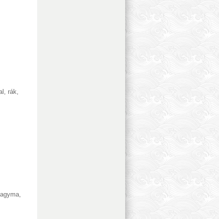
al, rák
,
agyma
,