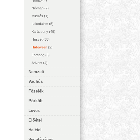
Nőnap
(4)
Névnap
(7)
Mikulás
(1)
Lakodalom
(5)
Karácsony
(49)
Húsvét
(33)
Halloween
(2)
Farsang
(6)
Advent
(4)
Nemzeti
Vadhús
Főzelék
Pörkölt
Leves
Előétel
Halétel
Vegetáriánus