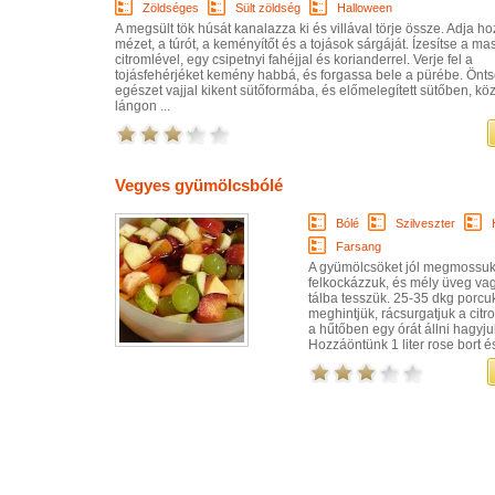
Zöldséges
Sült zöldség
Halloween
A megsült tök húsát kanalazza ki és villával törje össze. Adja h
mézet, a túrót, a keményítőt és a tojások sárgáját. Ízesítse a ma
citromlével, egy csipetnyi fahéjjal és korianderrel. Verje fel a
tojásfehérjéket kemény habbá, és forgassa bele a pürébe. Önts
egészet vajjal kikent sütőformába, és előmelegített sütőben, k
lángon ...
Vegyes gyümölcsbólé
Bólé
Szilveszter
Farsang
A gyümölcsöket jól megmossuk
felkockázzuk, és mély üveg va
tálba tesszük. 25-35 dkg porcu
meghintjük, rácsurgatjuk a citro
a hűtőben egy órát állni hagyju
Hozzáöntünk 1 liter rose bort és 