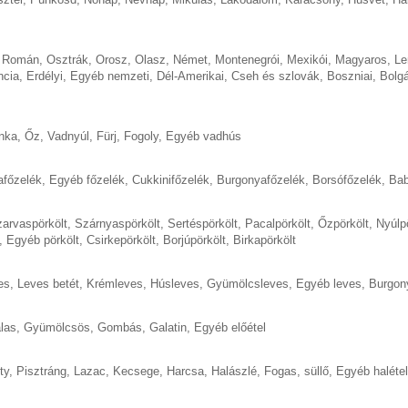
,
Román
,
Osztrák
,
Orosz
,
Olasz
,
Német
,
Montenegrói
,
Mexikói
,
Magyaros
,
Le
ncia
,
Erdélyi
,
Egyéb nemzeti
,
Dél-Amerikai
,
Cseh és szlovák
,
Boszniai
,
Bolgá
nka
,
Őz
,
Vadnyúl
,
Fürj
,
Fogoly
,
Egyéb vadhús
afőzelék
,
Egyéb főzelék
,
Cukkinifőzelék
,
Burgonyafőzelék
,
Borsófőzelék
,
Bab
arvaspörkölt
,
Szárnyaspörkölt
,
Sertéspörkölt
,
Pacalpörkölt
,
Őzpörkölt
,
Nyúlp
,
Egyéb pörkölt
,
Csirkepörkölt
,
Borjúpörkölt
,
Birkapörkölt
es
,
Leves betét
,
Krémleves
,
Húsleves
,
Gyümölcsleves
,
Egyéb leves
,
Burgon
las
,
Gyümölcsös
,
Gombás
,
Galatin
,
Egyéb előétel
ty
,
Pisztráng
,
Lazac
,
Kecsege
,
Harcsa
,
Halászlé
,
Fogas, süllő
,
Egyéb halétel