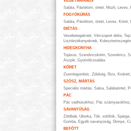
VEGETÁRIÁNUS
Saláta
,
Pástétom, öntet
,
Müzli
,
Leves
,
FOGYÓKÚRÁS
Saláta
,
Pástétom, öntet
,
Leves
,
Köret
,
DIÉTÁS
Vesebetegeknek
,
Vércsoport diéta
,
Tej
Lisztérzékenyeknek
,
Koleszterinszegén
HIDEGKONYHA
Tojásos
,
Szendvicskrém
,
Szendvics
,
S
Aszpik
,
Gyümölcssaláta
KÖRET
Zsemlegombóc
,
Zöldség
,
Rizs
,
Krokett
SZÓSZ, MÁRTÁS
Speciális mártás
,
Salsa
,
Salátaöntet
,
P
PÁC
Pác vadhúsokhoz
,
Pác szárnyasokhoz
SAVANYÚSÁG
Zöldbab
,
Uborka
,
Tök, sütőtök
,
Spárga
Gomba
,
Egyéb savanyúság
,
Dinnye
,
Cu
BEFŐTT