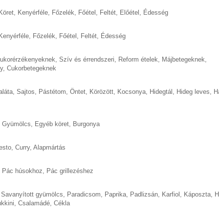
Köret
,
Kenyérféle
,
Főzelék
,
Főétel
,
Feltét
,
Előétel
,
Édesség
Kenyérféle
,
Főzelék
,
Főétel
,
Feltét
,
Édesség
cukorérzékenyeknek
,
Szív és érrendszeri
,
Reform ételek
,
Májbetegeknek
,
y
,
Cukorbetegeknek
aláta
,
Sajtos
,
Pástétom
,
Öntet
,
Körözött
,
Kocsonya
,
Hidegtál
,
Hideg leves
,
H
,
Gyümölcs
,
Egyéb köret
,
Burgonya
esto
,
Curry
,
Alapmártás
,
Pác húsokhoz
,
Pác grillezéshez
,
Savanyított gyümölcs
,
Paradicsom
,
Paprika
,
Padlizsán
,
Karfiol
,
Káposzta
,
H
kkini
,
Csalamádé
,
Cékla