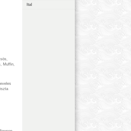
Ital
csös
,
s
,
Muffin
,
eveles
észta
lloween
,