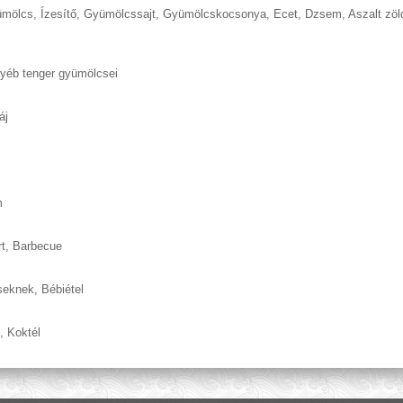
ümölcs
,
Ízesítő
,
Gyümölcssajt
,
Gyümölcskocsonya
,
Ecet
,
Dzsem
,
Aszalt zö
yéb tenger gyümölcsei
áj
m
rt
,
Barbecue
seknek
,
Bébiétel
,
Koktél