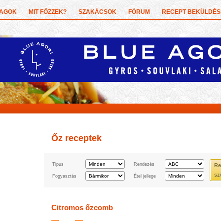
YAGOK
MIT FŐZZEK?
SZAKÁCSOK
FÓRUM
RECEPT BEKÜLDÉS
Őz receptek
Tipus
Rendezés
Re
sz
Fogyasztás
Étel jellege
Citromos őzcomb