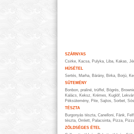
SZÁRNYAS
Csirke
,
Kacsa
,
Pulyka
,
Liba
,
Kakas
,
Jé
HÚSÉTEL
Sertés
,
Marha
,
Bárány
,
Birka
,
Borjú
,
Ke
SÜTEMÉNY
Bonbon, praliné, trüffel
,
Bögrés
,
Browni
Kalács
,
Keksz
,
Krémes
,
Kuglóf
,
Lekvár
Péksütemény
,
Pite
,
Sajtos
,
Sorbet
,
Só
TÉSZTA
Burgonyás tészta
,
Canelloni
,
Fánk
,
Felf
tészta
,
Omlett
,
Palacsinta
,
Pizza
,
Pizza
ZÖLDSÉGES ÉTEL