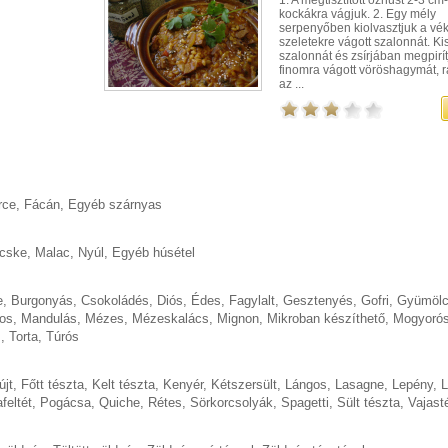
kockákra vágjuk. 2. Egy mély
serpenyőben kiolvasztjuk a vé
szeletekre vágott szalonnát. Ki
szalonnát és zsírjában megpirít
finomra vágott vöröshagymát, 
az ...
rce
,
Fácán
,
Egyéb szárnyas
cske
,
Malac
,
Nyúl
,
Egyéb húsétel
e
,
Burgonyás
,
Csokoládés
,
Diós
,
Édes
,
Fagylalt
,
Gesztenyés
,
Gofri
,
Gyümöl
os
,
Mandulás
,
Mézes
,
Mézeskalács
,
Mignon
,
Mikroban készíthető
,
Mogyoró
s
,
Torta
,
Túrós
újt
,
Főtt tészta
,
Kelt tészta
,
Kenyér
,
Kétszersült
,
Lángos
,
Lasagne
,
Lepény
,
L
feltét
,
Pogácsa
,
Quiche
,
Rétes
,
Sörkorcsolyák
,
Spagetti
,
Sült tészta
,
Vajast