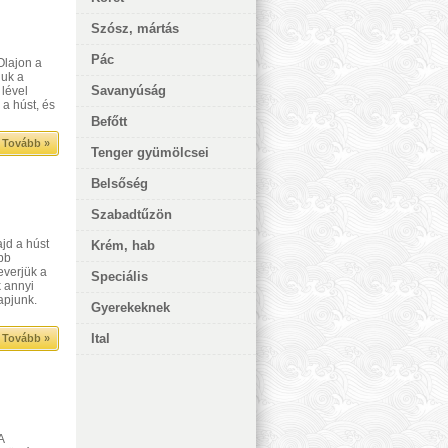
Szósz, mártás
Pác
Olajon a
juk a
Savanyúság
 lével
 a húst, és
Befőtt
Tovább »
Tenger gyümölcsei
Belsőség
Szabadtűzön
jd a húst
Krém, hab
ebb
everjük a
Speciális
k annyi
kapjunk.
Gyerekeknek
Ital
Tovább »
A