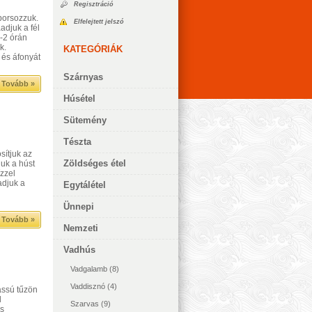
Regisztráció
borsozzuk.
Elfelejtett jelszó
adjuk a fél
1-2 órán
k.
KATEGÓRIÁK
 és áfonyát
Szárnyas
Tovább »
Húsétel
Sütemény
Tészta
sítjuk az
Zöldséges étel
juk a húst
ízzel
adjuk a
Egytálétel
Ünnepi
Tovább »
Nemzeti
Vadhús
Vadgalamb
(8)
Vaddisznó
(4)
lassú tűzön
d
Szarvas
(9)
és