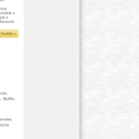
kony
szedjük a
juk a
rátesszük
Tovább »
csös
,
s
,
Muffin
,
eveles
észta