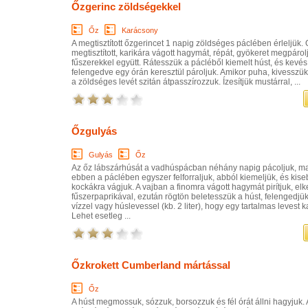
Őzgerinc zöldségekkel
Őz
Karácsony
A megtisztított őzgerincet 1 napig zöldséges páclében érleljük. 
megtisztított, karikára vágott hagymát, répát, gyökeret megpárol
fűszerekkel együtt. Rátesszük a pácléből kiemelt húst, és kevés
felengedve egy órán keresztül pároljuk. Amikor puha, kivesszük
a zöldséges levét szitán átpasszírozzuk. Ízesítjük mustárral, ...
Őzgulyás
Gulyás
Őz
Az őz lábszárhúsát a vadhúspácban néhány napig pácoljuk, ma
ebben a páclében egyszer felforraljuk, abból kiemeljük, és kis
kockákra vágjuk. A vajban a finomra vágott hagymát pirítjuk, elk
fűszerpaprikával, ezután rögtön beletesszük a húst, felengedjü
vízzel vagy húslevessel (kb. 2 liter), hogy egy tartalmas levest 
Lehet esetleg ...
Őzkrokett Cumberland mártással
Őz
A húst megmossuk, sózzuk, borsozzuk és fél órát állni hagyjuk. 