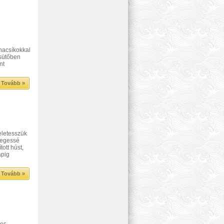
nnacsíkokkal
 sütőben
nt
Tovább »
eletesszük
üvegessé
ott húst,
apig
Tovább »
-es