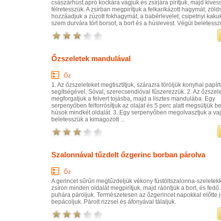
császárhúst apró kockára vágjuk és zsírjára pirítjuk, majd kives
félretesszük. A zsírban megpirítjuk a felkarikázott hagymát, zöld
hozzáadjuk a zúzott fokhagymát, a babérlevelet, csipetnyi kakuk
szem durvára tört borsot, a bort és a húslevest. Végül beletesszü
Őzszeletek mandulával
Őz
1. Az őzszeleteket megtisztítjuk, szárazra töröljük konyhai papírt
segítségével. Sóval, szerecsendióval fűszerezzük. 2. Az őzszel
megforgatjuk a felvert tojásba, majd a lisztes mandulába. Egy
serpenyőben felforrósítjuk az olajat és 5 perc alatt megsütjük b
húsok mindkét oldalát. 3. Egy serpenyőben megolvasztjuk a vaj
beletesszük a kimagozott ...
Szalonnával tűzdelt őzgerinc borban párolva
Őz
A gerincet sűrűn megtűzdeljük vékony füstöltszalonna-szeletekke
zsíron minden oldalát megpirítjuk, majd ráöntjük a bort, és fedő 
puhára pároljuk. Természetesen az őzgerincet napokkal előtte 
bepácoljuk. Párolt rizzsel és áfonyával tálaljuk.