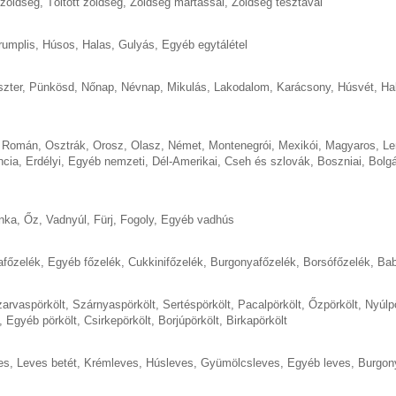
 zöldség
,
Töltött zöldség
,
Zöldség mártással
,
Zöldség tésztával
rumplis
,
Húsos
,
Halas
,
Gulyás
,
Egyéb egytálétel
szter
,
Pünkösd
,
Nőnap
,
Névnap
,
Mikulás
,
Lakodalom
,
Karácsony
,
Húsvét
,
Ha
,
Román
,
Osztrák
,
Orosz
,
Olasz
,
Német
,
Montenegrói
,
Mexikói
,
Magyaros
,
Le
ncia
,
Erdélyi
,
Egyéb nemzeti
,
Dél-Amerikai
,
Cseh és szlovák
,
Boszniai
,
Bolgá
nka
,
Őz
,
Vadnyúl
,
Fürj
,
Fogoly
,
Egyéb vadhús
afőzelék
,
Egyéb főzelék
,
Cukkinifőzelék
,
Burgonyafőzelék
,
Borsófőzelék
,
Bab
arvaspörkölt
,
Szárnyaspörkölt
,
Sertéspörkölt
,
Pacalpörkölt
,
Őzpörkölt
,
Nyúlp
,
Egyéb pörkölt
,
Csirkepörkölt
,
Borjúpörkölt
,
Birkapörkölt
es
,
Leves betét
,
Krémleves
,
Húsleves
,
Gyümölcsleves
,
Egyéb leves
,
Burgon