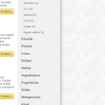
 őzsültet,
Szalonka
(3)
köré ...
Őz
(13)
Tovább »
Vadnyúl
(5)
Fürj
(12)
Fogoly
(5)
Egyéb vadhús
(0)
kára vágott
ös borral
Főzelék
hára
 liszttel
Pörkölt
...
Leves
Tovább »
Előétel
Halétel
Vegetáriánus
zuk,
k. Ezután
Fogyókúrás
re sütjük,
a csontjáról
Diétás
Tovább »
Hidegkonyha
Köret