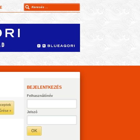
E
BEJELENTKEZÉS
Felhasználónév
ceptek
űrése »
Jelszó
OK