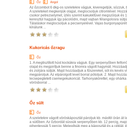
Őz
Angol
Az őzcombot 6 dkg-os szeletekre vágjuk, kiveregetjük, sózzuk, 
A szeleteket megkenjük olajjal, meglocsoljuk citromlével. Hozzá
csokor petrezselymet, ízlés szerint kakukkfűvel megszórjuk és 
keresztül hagyjuk így pácolódni, majd vajban félangolosra sütjü
Tálaláskor meglocsoljuk a pecsenyelével. Vajas burgonyapürét
kínálunk ...
Kukoricás őzragu
Őz
1. A megtisztított húst kockákra vágjuk. Egy serpenyőben felforró
olajat és megpirítjuk benne a finomra vágott hagymát. Hozzáad
és zsírjára sütjük. Majd hozzáadjuk a fűszereket, sót és kevés v
megpároljuk. Az elpárolgott levet borral pótoljuk. 2. Majd hozzá
lecsepegtetett csemegekukoricát. Tarhonyakörettel, egy ohárka
vörösborral ...
Őz sült
Őz
A szeletekre vágott vöröskáposztát pároljuk kb. másfél órán át 
a sütőben. Az őzbordát süssük serpenyőben kb. 12 percig, maj
pihentessük 5 percig. Melegítsük meg a káposztát és a céklát, 