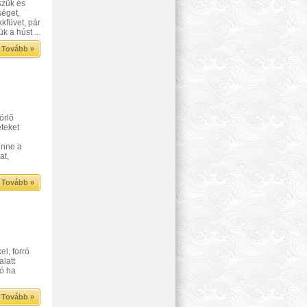
szük és
séget,
kfüvet, pár
k a húst ...
Tovább »
örlő
eteket
enne a
at,
Tovább »
l, forró
alatt
jó ha
Tovább »