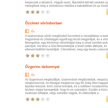
helyezzük a tányérra. Vágjuk nyolc, fejenként két-két szeletre az
melegítsük meg a vörösboros mártást a kakukkfűvel és az őzsült 
Őzcímer vörösborban
Őz
A szalonnával sűrűn megtűzdelt őzcombot a zsiradékban a kari
hagymával és zöldséggel együtt egy kicsit megpirítjuk, és a vör
felengedve, egy körömnyi citromhéjjal meg a sóval ízesítve pu
pároljuk. Ha kész a húst felszeleteljük a levét szitán áttörjük, és a
elkevert tejföllel besűrítjük. Citromlével, meg egy kevés cukorral 
Őzgerinc tárkonnyal
Őz
Az őzgerincet megtisztítjuk, szalonnával megtűzdeljük, megsóz
megborsozzuk, és étolajjal megkenve egy fél óráig állni hagyju
tepsibe tesszük, forró zsírral leöntjük, és a sütőben rozsdavörös
közben olajjal kenegetjük, hogy ki ne száradjon. Ezután a húst 
óvatosan lefejtjük, négy szeletbe vágjuk, és elkészítjük a ...