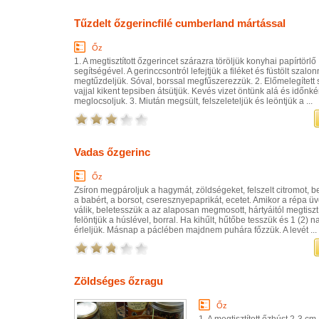
Tűzdelt őzgerincfilé cumberland mártással
Őz
1. A megtisztított őzgerincet szárazra töröljük konyhai papírtörlő
segítségével. A gerinccsontról lefejtjük a filéket és füstölt szalo
megtűzdeljük. Sóval, borssal megfűszerezzük. 2. Előmelegített
vajjal kikent tepsiben átsütjük. Kevés vizet öntünk alá és időnké
meglocsoljuk. 3. Miután megsült, felszeleteljük és leöntjük a ...
Vadas őzgerinc
Őz
Zsíron megpároljuk a hagymát, zöldségeket, felszelt citromot, b
a babért, a borsot, cseresznyepaprikát, ecetet. Amikor a répa 
válik, beletesszük a az alaposan megmosott, hártyáitól megtisztít
felöntjük a húslével, borral. Ha kihűlt, hűtőbe tesszük és 1 (2) n
érleljük. Másnap a páclében majdnem puhára főzzük. A levét ...
Zöldséges őzragu
Őz
1. A megtisztított őzhúst 2-3 cm