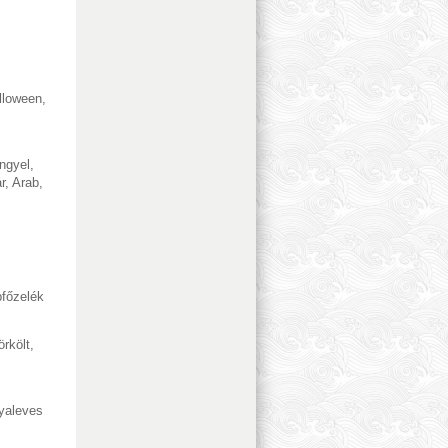
lloween
,
ngyel
,
r
,
Arab
,
főzelék
örkölt
,
yaleves