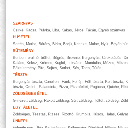
SZÁRNYAS
Csirke
,
Kacsa
,
Pulyka
,
Liba
,
Kakas
,
Jérce
,
Fácán
,
Egyéb szárnyas
HÚSÉTEL
Sertés
,
Marha
,
Bárány
,
Birka
,
Borjú
,
Kecske
,
Malac
,
Nyúl
,
Egyéb hús
SÜTEMÉNY
Bonbon, praliné, trüffel
,
Bögrés
,
Brownie
,
Burgonyás
,
Csokoládés
,
Di
Kalács
,
Keksz
,
Krémes
,
Kuglóf
,
Lekváros
,
Mandulás
,
Mézes
,
Mézes
Péksütemény
,
Pite
,
Sajtos
,
Sorbet
,
Sós
,
Torta
,
Túrós
TÉSZTA
Burgonyás tészta
,
Canelloni
,
Fánk
,
Felfújt
,
Főtt tészta
,
Kelt tészta
,
K
tészta
,
Omlett
,
Palacsinta
,
Pizza
,
Pizzafeltét
,
Pogácsa
,
Quiche
,
Rét
ZÖLDSÉGES ÉTEL
Grillezett zöldség
,
Rakott zöldség
,
Sült zöldség
,
Töltött zöldség
,
Zöl
EGYTÁLÉTEL
Zöldséges
,
Tésztás
,
Rizses
,
Rizottó
,
Krumplis
,
Húsos
,
Halas
,
Gulyá
ÜNNEPI
Valentin nap
,
Újév
,
Születésnap
,
Szilveszter
,
Pünkösd
,
Nőnap
,
Névn