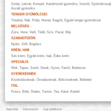
Szörp
,
Lekvár
,
Kompót
,
Kandírozott gyümölcs
,
Ízesítő
,
Gyümölcssaj
Aszalt gyümölcs
TENGER GYÜMÖLCSEI
Tintahal
,
Rák
,
Polip
,
Homár
,
Kagyló
,
Egyéb tenger gyümölcsei
BELSŐSÉG
Zúza
,
Vese
,
Velő
,
Tüdő
,
Szív
,
Pacal
,
Máj
SZABADTŰZÖN
Nyárs
,
Grill
,
Bogrács
KRÉM, HAB
Sós krém
,
Egyéb krém, hab
,
Édes krém
SPECIÁLIS
Wok
,
Tapas
,
Sushi
,
Steak
,
Gyros
,
Fasírt
,
Barbecue
GYEREKEKNEK
Kisiskolásoknak
,
Óvodásoknak
,
Bölcsiseknek
,
Bébiétel
ITAL
Puncs
,
Bólé
,
Shake
,
Turmix
,
Tea
,
Kávé
,
Koktél
Kapcsolat
Impresszum
Jogi nyilatkozat