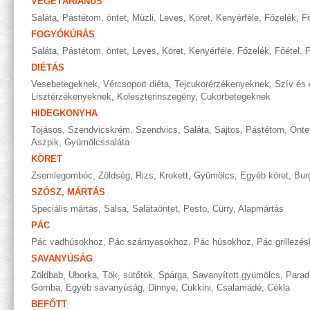
VEGETÁRIÁNUS
Saláta
,
Pástétom, öntet
,
Müzli
,
Leves
,
Köret
,
Kenyérféle
,
Főzelék
,
Fő
FOGYÓKÚRÁS
Saláta
,
Pástétom, öntet
,
Leves
,
Köret
,
Kenyérféle
,
Főzelék
,
Főétel
,
F
DIÉTÁS
Vesebetegeknek
,
Vércsoport diéta
,
Tejcukorérzékenyeknek
,
Szív és 
Lisztérzékenyeknek
,
Koleszterinszegény
,
Cukorbetegeknek
HIDEGKONYHA
Tojásos
,
Szendvicskrém
,
Szendvics
,
Saláta
,
Sajtos
,
Pástétom
,
Önte
Aszpik
,
Gyümölcssaláta
KÖRET
Zsemlegombóc
,
Zöldség
,
Rizs
,
Krokett
,
Gyümölcs
,
Egyéb köret
,
Bur
SZÓSZ, MÁRTÁS
Speciális mártás
,
Salsa
,
Salátaöntet
,
Pesto
,
Curry
,
Alapmártás
PÁC
Pác vadhúsokhoz
,
Pác szárnyasokhoz
,
Pác húsokhoz
,
Pác grillezé
SAVANYÚSÁG
Zöldbab
,
Uborka
,
Tök, sütőtök
,
Spárga
,
Savanyított gyümölcs
,
Parad
Gomba
,
Egyéb savanyúság
,
Dinnye
,
Cukkini
,
Csalamádé
,
Cékla
BEFŐTT