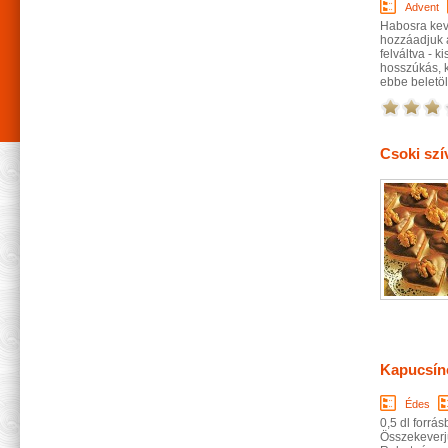
Advent
Habosra keve
hozzáadjuk a
felváltva - k
hosszúkás, k
ebbe beletöl
Csoki szí
Kapucsínó
Édes
0,5 dl forrá
Összekeverjü