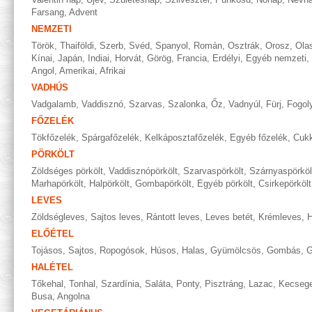
Farsang
,
Advent
NEMZETI
Török
,
Thaiföldi
,
Szerb
,
Svéd
,
Spanyol
,
Román
,
Osztrák
,
Orosz
,
Ola
Kínai
,
Japán
,
Indiai
,
Horvát
,
Görög
,
Francia
,
Erdélyi
,
Egyéb nemzeti
,
Angol
,
Amerikai
,
Afrikai
VADHÚS
Vadgalamb
,
Vaddisznó
,
Szarvas
,
Szalonka
,
Őz
,
Vadnyúl
,
Fürj
,
Fogol
FŐZELÉK
Tökfőzelék
,
Spárgafőzelék
,
Kelkáposztafőzelék
,
Egyéb főzelék
,
Cukk
PÖRKÖLT
Zöldséges pörkölt
,
Vaddisznópörkölt
,
Szarvaspörkölt
,
Szárnyaspörköl
Marhapörkölt
,
Halpörkölt
,
Gombapörkölt
,
Egyéb pörkölt
,
Csirkepörkölt
LEVES
Zöldségleves
,
Sajtos leves
,
Rántott leves
,
Leves betét
,
Krémleves
,
H
ELŐÉTEL
Tojásos
,
Sajtos
,
Ropogósok
,
Húsos
,
Halas
,
Gyümölcsös
,
Gombás
,
G
HALÉTEL
Tőkehal
,
Tonhal
,
Szardínia
,
Saláta
,
Ponty
,
Pisztráng
,
Lazac
,
Kecseg
Busa
,
Angolna