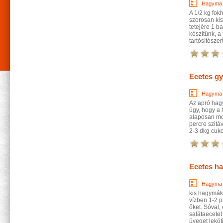
Hagyma
A 1/2 kg fo
szorosan ki
tetejére 1 b
készítünk, a
tartósítószer
Ecetes g
Hagyma
Az apró hagy
úgy, hogy a 
alaposan mo
percre szitá
2-3 dkg cukor
Ecetes h
Hagyma
kis hagymáka
vízben 1-2 p
őket. Sóval, 
salátaecetet 
üveget leköt