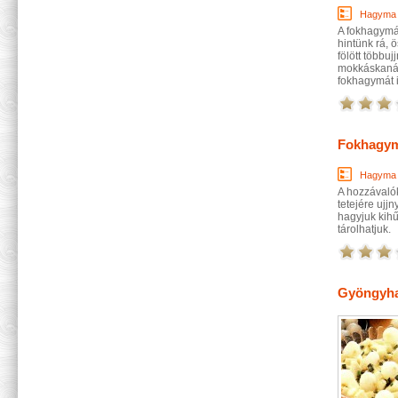
Hagyma
A fokhagymát
hintünk rá, 
fölött többuj
mokkáskanáln
fokhagymát i
Fokhagym
Hagyma
A hozzávalók
tetejére ujj
hagyjuk kihű
tárolhatjuk.
Gyöngyha