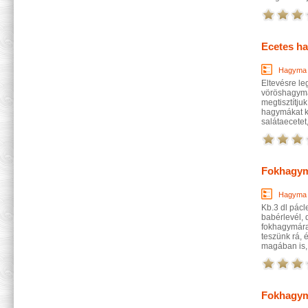
Ecetes h
Hagyma
Eltevésre l
vöröshagymá
megtisztítju
hagymákat ki
salátaecetet,
Fokhagy
Hagyma
Kb.3 dl pácl
babérlevél, 
fokhagymára 
teszünk rá, 
magában is,
Fokhagym