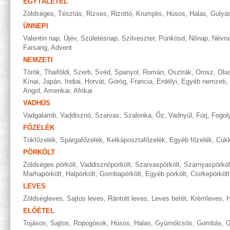
EGYTÁLÉTEL
Zöldséges
,
Tésztás
,
Rizses
,
Rizottó
,
Krumplis
,
Húsos
,
Halas
,
Gulyá
ÜNNEPI
Valentin nap
,
Újév
,
Születésnap
,
Szilveszter
,
Pünkösd
,
Nőnap
,
Névn
Farsang
,
Advent
NEMZETI
Török
,
Thaiföldi
,
Szerb
,
Svéd
,
Spanyol
,
Román
,
Osztrák
,
Orosz
,
Ola
Kínai
,
Japán
,
Indiai
,
Horvát
,
Görög
,
Francia
,
Erdélyi
,
Egyéb nemzeti
,
Angol
,
Amerikai
,
Afrikai
VADHÚS
Vadgalamb
,
Vaddisznó
,
Szarvas
,
Szalonka
,
Őz
,
Vadnyúl
,
Fürj
,
Fogol
FŐZELÉK
Tökfőzelék
,
Spárgafőzelék
,
Kelkáposztafőzelék
,
Egyéb főzelék
,
Cukk
PÖRKÖLT
Zöldséges pörkölt
,
Vaddisznópörkölt
,
Szarvaspörkölt
,
Szárnyaspörköl
Marhapörkölt
,
Halpörkölt
,
Gombapörkölt
,
Egyéb pörkölt
,
Csirkepörkölt
LEVES
Zöldségleves
,
Sajtos leves
,
Rántott leves
,
Leves betét
,
Krémleves
,
H
ELŐÉTEL
Tojásos
,
Sajtos
,
Ropogósok
,
Húsos
,
Halas
,
Gyümölcsös
,
Gombás
,
G