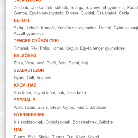
SAVANYÚSÁG
Zöldbab
,
Uborka
,
Tök, sütőtök
,
Spárga
,
Savanyított gyümölcs
,
Parad
Gomba
,
Egyéb savanyúság
,
Dinnye
,
Cukkini
,
Csalamádé
,
Cékla
BEFŐTT
Szörp
,
Lekvár
,
Kompót
,
Kandírozott gyümölcs
,
Ízesítő
,
Gyümölcssaj
Aszalt gyümölcs
TENGER GYÜMÖLCSEI
Tintahal
,
Rák
,
Polip
,
Homár
,
Kagyló
,
Egyéb tenger gyümölcsei
BELSŐSÉG
Zúza
,
Vese
,
Velő
,
Tüdő
,
Szív
,
Pacal
,
Máj
SZABADTŰZÖN
Nyárs
,
Grill
,
Bogrács
KRÉM, HAB
Sós krém
,
Egyéb krém, hab
,
Édes krém
SPECIÁLIS
Wok
,
Tapas
,
Sushi
,
Steak
,
Gyros
,
Fasírt
,
Barbecue
GYEREKEKNEK
Kisiskolásoknak
,
Óvodásoknak
,
Bölcsiseknek
,
Bébiétel
ITAL
Puncs
,
Bólé
,
Shake
,
Turmix
,
Tea
,
Kávé
,
Koktél