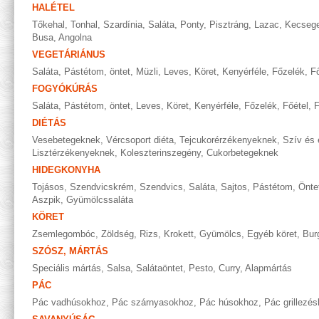
HALÉTEL
Tőkehal
,
Tonhal
,
Szardínia
,
Saláta
,
Ponty
,
Pisztráng
,
Lazac
,
Kecseg
Busa
,
Angolna
VEGETÁRIÁNUS
Saláta
,
Pástétom, öntet
,
Müzli
,
Leves
,
Köret
,
Kenyérféle
,
Főzelék
,
Fő
FOGYÓKÚRÁS
Saláta
,
Pástétom, öntet
,
Leves
,
Köret
,
Kenyérféle
,
Főzelék
,
Főétel
,
F
DIÉTÁS
Vesebetegeknek
,
Vércsoport diéta
,
Tejcukorérzékenyeknek
,
Szív és 
Lisztérzékenyeknek
,
Koleszterinszegény
,
Cukorbetegeknek
HIDEGKONYHA
Tojásos
,
Szendvicskrém
,
Szendvics
,
Saláta
,
Sajtos
,
Pástétom
,
Önte
Aszpik
,
Gyümölcssaláta
KÖRET
Zsemlegombóc
,
Zöldség
,
Rizs
,
Krokett
,
Gyümölcs
,
Egyéb köret
,
Bur
SZÓSZ, MÁRTÁS
Speciális mártás
,
Salsa
,
Salátaöntet
,
Pesto
,
Curry
,
Alapmártás
PÁC
Pác vadhúsokhoz
,
Pác szárnyasokhoz
,
Pác húsokhoz
,
Pác grillezé