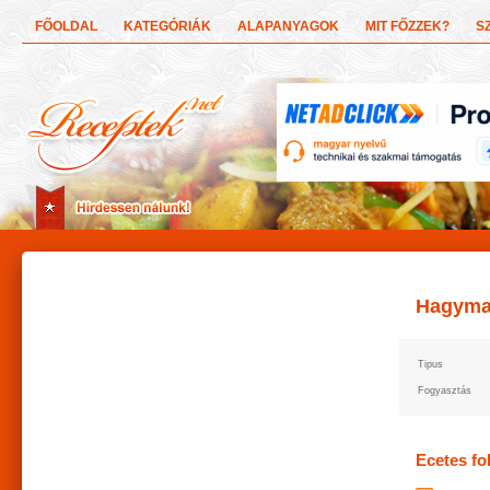
FŐOLDAL
KATEGÓRIÁK
ALAPANYAGOK
MIT FŐZZEK?
S
Hagyma
Tipus
Fogyasztás
Ecetes f