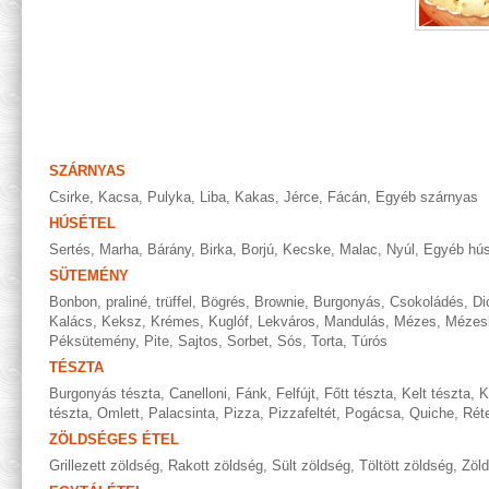
SZÁRNYAS
Csirke
,
Kacsa
,
Pulyka
,
Liba
,
Kakas
,
Jérce
,
Fácán
,
Egyéb szárnyas
HÚSÉTEL
Sertés
,
Marha
,
Bárány
,
Birka
,
Borjú
,
Kecske
,
Malac
,
Nyúl
,
Egyéb hús
SÜTEMÉNY
Bonbon, praliné, trüffel
,
Bögrés
,
Brownie
,
Burgonyás
,
Csokoládés
,
Di
Kalács
,
Keksz
,
Krémes
,
Kuglóf
,
Lekváros
,
Mandulás
,
Mézes
,
Mézes
Péksütemény
,
Pite
,
Sajtos
,
Sorbet
,
Sós
,
Torta
,
Túrós
TÉSZTA
Burgonyás tészta
,
Canelloni
,
Fánk
,
Felfújt
,
Főtt tészta
,
Kelt tészta
,
K
tészta
,
Omlett
,
Palacsinta
,
Pizza
,
Pizzafeltét
,
Pogácsa
,
Quiche
,
Rét
ZÖLDSÉGES ÉTEL
Grillezett zöldség
,
Rakott zöldség
,
Sült zöldség
,
Töltött zöldség
,
Zöl