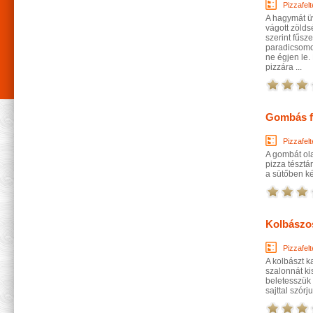
Pizzafelt
A hagymát üv
vágott zölds
szerint fűsz
paradicsomot
ne égjen le.
pizzára ...
Gombás fe
Pizzafelt
A gombát ola
pizza tésztá
a sütőben ké
Kolbászos
Pizzafelt
A kolbászt k
szalonnát k
beletesszük 
sajttal szór