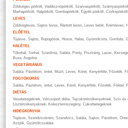
Zöldséges pörkölt
,
Vaddisznópörkölt
,
Szarvaspörkölt
,
Szárnyaspörköl
Marhapörkölt
,
Halpörkölt
,
Gombapörkölt
,
Egyéb pörkölt
,
Csirkepörkölt
LEVES
Zöldségleves
,
Sajtos leves
,
Rántott leves
,
Leves betét
,
Krémleves
,
H
ELŐÉTEL
Tojásos
,
Sajtos
,
Ropogósok
,
Húsos
,
Halas
,
Gyümölcsös
,
Gombás
,
G
HALÉTEL
Tőkehal
,
Tonhal
,
Szardínia
,
Saláta
,
Ponty
,
Pisztráng
,
Lazac
,
Kecseg
Busa
,
Angolna
VEGETÁRIÁNUS
Saláta
,
Pástétom, öntet
,
Müzli
,
Leves
,
Köret
,
Kenyérféle
,
Főzelék
,
Fő
FOGYÓKÚRÁS
Saláta
,
Pástétom, öntet
,
Leves
,
Köret
,
Kenyérféle
,
Főzelék
,
Főétel
,
F
DIÉTÁS
Vesebetegeknek
,
Vércsoport diéta
,
Tejcukorérzékenyeknek
,
Szív és 
Lisztérzékenyeknek
,
Koleszterinszegény
,
Cukorbetegeknek
HIDEGKONYHA
Tojásos
,
Szendvicskrém
,
Szendvics
,
Saláta
,
Sajtos
,
Pástétom
,
Önte
Aszpik
,
Gyümölcssaláta