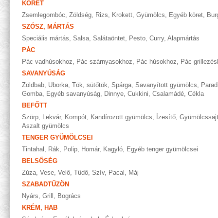
KÖRET
Zsemlegombóc
,
Zöldség
,
Rizs
,
Krokett
,
Gyümölcs
,
Egyéb köret
,
Bur
SZÓSZ, MÁRTÁS
Speciális mártás
,
Salsa
,
Salátaöntet
,
Pesto
,
Curry
,
Alapmártás
PÁC
Pác vadhúsokhoz
,
Pác szárnyasokhoz
,
Pác húsokhoz
,
Pác grillezé
SAVANYÚSÁG
Zöldbab
,
Uborka
,
Tök, sütőtök
,
Spárga
,
Savanyított gyümölcs
,
Parad
Gomba
,
Egyéb savanyúság
,
Dinnye
,
Cukkini
,
Csalamádé
,
Cékla
BEFŐTT
Szörp
,
Lekvár
,
Kompót
,
Kandírozott gyümölcs
,
Ízesítő
,
Gyümölcssaj
Aszalt gyümölcs
TENGER GYÜMÖLCSEI
Tintahal
,
Rák
,
Polip
,
Homár
,
Kagyló
,
Egyéb tenger gyümölcsei
BELSŐSÉG
Zúza
,
Vese
,
Velő
,
Tüdő
,
Szív
,
Pacal
,
Máj
SZABADTŰZÖN
Nyárs
,
Grill
,
Bogrács
KRÉM, HAB