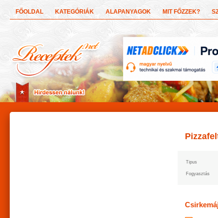
FŐOLDAL
KATEGÓRIÁK
ALAPANYAGOK
MIT FŐZZEK?
S
Pizzafel
Tipus
Fogyasztás
Csirkemáj