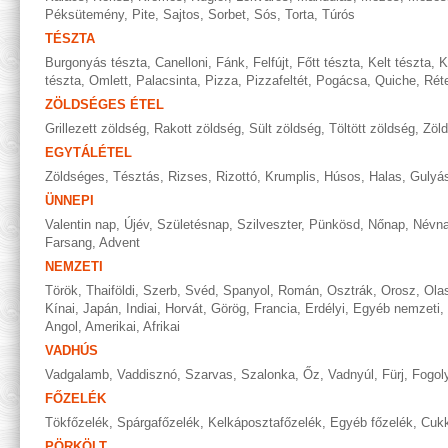
Péksütemény
,
Pite
,
Sajtos
,
Sorbet
,
Sós
,
Torta
,
Túrós
TÉSZTA
Burgonyás tészta
,
Canelloni
,
Fánk
,
Felfújt
,
Főtt tészta
,
Kelt tészta
,
K
tészta
,
Omlett
,
Palacsinta
,
Pizza
,
Pizzafeltét
,
Pogácsa
,
Quiche
,
Rét
ZÖLDSÉGES ÉTEL
Grillezett zöldség
,
Rakott zöldség
,
Sült zöldség
,
Töltött zöldség
,
Zöl
EGYTÁLÉTEL
Zöldséges
,
Tésztás
,
Rizses
,
Rizottó
,
Krumplis
,
Húsos
,
Halas
,
Gulyá
ÜNNEPI
Valentin nap
,
Újév
,
Születésnap
,
Szilveszter
,
Pünkösd
,
Nőnap
,
Névn
Farsang
,
Advent
NEMZETI
Török
,
Thaiföldi
,
Szerb
,
Svéd
,
Spanyol
,
Román
,
Osztrák
,
Orosz
,
Ola
Kínai
,
Japán
,
Indiai
,
Horvát
,
Görög
,
Francia
,
Erdélyi
,
Egyéb nemzeti
,
Angol
,
Amerikai
,
Afrikai
VADHÚS
Vadgalamb
,
Vaddisznó
,
Szarvas
,
Szalonka
,
Őz
,
Vadnyúl
,
Fürj
,
Fogol
FŐZELÉK
Tökfőzelék
,
Spárgafőzelék
,
Kelkáposztafőzelék
,
Egyéb főzelék
,
Cukk
PÖRKÖLT