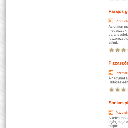
Parajos g
Pizzafelt
Az olajon me
megsózzuk, 
parajlevelek
fűszerezzük.
sütjük.
Pizzaszó
Pizzafelt
A hagymát ap
Hűtőszekrény
Sonkás pi
Pizzafelt
A ketchupot 
tojás, majd 
sütjük.