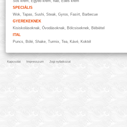
Sós krém
,
Egyéb krém, hab
,
Édes krém
SPECIÁLIS
Wok
,
Tapas
,
Sushi
,
Steak
,
Gyros
,
Fasírt
,
Barbecue
GYEREKEKNEK
Kisiskolásoknak
,
Óvodásoknak
,
Bölcsiseknek
,
Bébiétel
ITAL
Puncs
,
Bólé
,
Shake
,
Turmix
,
Tea
,
Kávé
,
Koktél
Kapcsolat
Impresszum
Jogi nyilatkozat