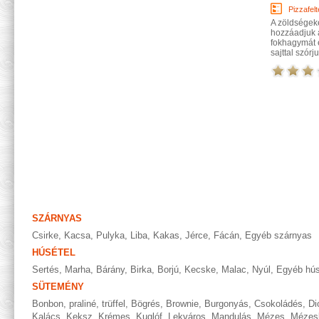
Pizzafelt
A zöldségeke
hozzáadjuk a
fokhagymát és
sajttal szór
SZÁRNYAS
Csirke
,
Kacsa
,
Pulyka
,
Liba
,
Kakas
,
Jérce
,
Fácán
,
Egyéb szárnyas
HÚSÉTEL
Sertés
,
Marha
,
Bárány
,
Birka
,
Borjú
,
Kecske
,
Malac
,
Nyúl
,
Egyéb hús
SÜTEMÉNY
Bonbon, praliné, trüffel
,
Bögrés
,
Brownie
,
Burgonyás
,
Csokoládés
,
Di
Kalács
,
Keksz
,
Krémes
,
Kuglóf
,
Lekváros
,
Mandulás
,
Mézes
,
Mézes