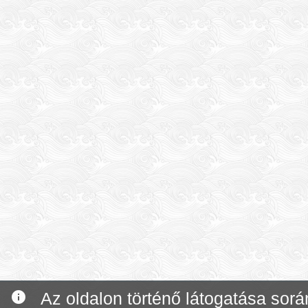
info
Az oldalon történő látogatása során