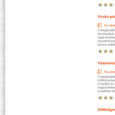
Virslis pö
Pizzafelt
A megtisztíto
hozzáadjuk a
Saját levébe
összekeverjü
készre sütjü
Vitaminos
Pizzafelt
A sárgarépát
zöldborsóval
a lisztből é
majd belekev
a sütőben ké
Zöldséges