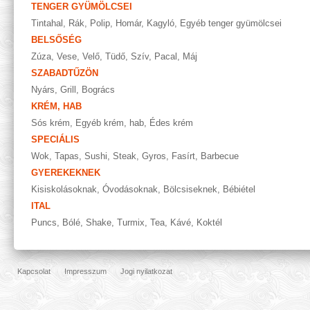
TENGER GYÜMÖLCSEI
Tintahal
,
Rák
,
Polip
,
Homár
,
Kagyló
,
Egyéb tenger gyümölcsei
BELSŐSÉG
Zúza
,
Vese
,
Velő
,
Tüdő
,
Szív
,
Pacal
,
Máj
SZABADTŰZÖN
Nyárs
,
Grill
,
Bogrács
KRÉM, HAB
Sós krém
,
Egyéb krém, hab
,
Édes krém
SPECIÁLIS
Wok
,
Tapas
,
Sushi
,
Steak
,
Gyros
,
Fasírt
,
Barbecue
GYEREKEKNEK
Kisiskolásoknak
,
Óvodásoknak
,
Bölcsiseknek
,
Bébiétel
ITAL
Puncs
,
Bólé
,
Shake
,
Turmix
,
Tea
,
Kávé
,
Koktél
Kapcsolat
Impresszum
Jogi nyilatkozat