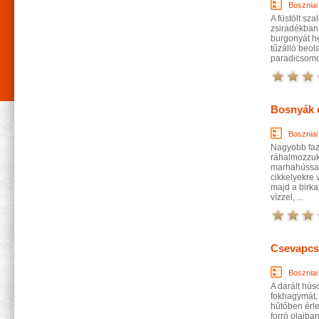
Boszniai
A füstölt sz
zsiradékban 
burgonyát h
tűzálló beola
paradicsomot
Bosnyák 
Boszniai
Nagyobb fazé
ráhalmozzuk 
marhahússal,
cikkelyekre 
majd a birka
vízzel, ...
Csevapcs
Boszniai
A darált hús
fokhagymát, 
hűtőben érl
forró olajban