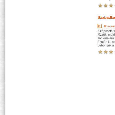
Szabadkai
Boszniai
A káposztát 
főzzük, majd
sor karikára
Ezután tessz
beborítjuk a