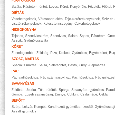
FOGYÓKÚRÁS
Saláta
,
Pástétom, öntet
,
Leves
,
Köret
,
Kenyérféle
,
Főzelék
,
Főétel
,
F
DIÉTÁS
Vesebetegeknek
,
Vércsoport diéta
,
Tejcukorérzékenyeknek
,
Szív és 
Lisztérzékenyeknek
,
Koleszterinszegény
,
Cukorbetegeknek
HIDEGKONYHA
Tojásos
,
Szendvicskrém
,
Szendvics
,
Saláta
,
Sajtos
,
Pástétom
,
Önte
Aszpik
,
Gyümölcssaláta
KÖRET
Zsemlegombóc
,
Zöldség
,
Rizs
,
Krokett
,
Gyümölcs
,
Egyéb köret
,
Bur
SZÓSZ, MÁRTÁS
Speciális mártás
,
Salsa
,
Salátaöntet
,
Pesto
,
Curry
,
Alapmártás
PÁC
Pác vadhúsokhoz
,
Pác szárnyasokhoz
,
Pác húsokhoz
,
Pác grillezé
SAVANYÚSÁG
Zöldbab
,
Uborka
,
Tök, sütőtök
,
Spárga
,
Savanyított gyümölcs
,
Parad
Gomba
,
Egyéb savanyúság
,
Dinnye
,
Cukkini
,
Csalamádé
,
Cékla
BEFŐTT
Szörp
,
Lekvár
,
Kompót
,
Kandírozott gyümölcs
,
Ízesítő
,
Gyümölcssaj
Aszalt gyümölcs