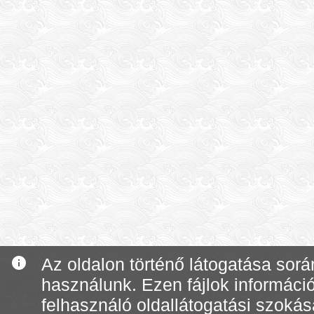
info
Az oldalon történő látogatása során
használunk. Ezen fájlok informáci
felhasználó oldallátogatási szoká