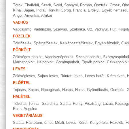
Török
,
Thaiföldi
,
Szerb
,
Svéd
,
Spanyol
,
Román
,
Osztrák
,
Orosz
,
Ola
Kínai
,
Japán
,
Indiai
,
Horvát
,
Görög
,
Francia
,
Erdélyi
,
Egyéb nemzeti
,
Angol
,
Amerikai
,
Afrikai
VADHÚS
Vadgalamb
,
Vaddisznó
,
Szarvas
,
Szalonka
,
Őz
,
Vadnyúl
,
Fürj
,
Fogol
FŐZELÉK
Tökfőzelék
,
Spárgafőzelék
,
Kelkáposztafőzelék
,
Egyéb főzelék
,
Cukk
PÖRKÖLT
Zöldséges pörkölt
,
Vaddisznópörkölt
,
Szarvaspörkölt
,
Szárnyaspörköl
Marhapörkölt
,
Halpörkölt
,
Gombapörkölt
,
Egyéb pörkölt
,
Csirkepörkölt
LEVES
Zöldségleves
,
Sajtos leves
,
Rántott leves
,
Leves betét
,
Krémleves
,
H
ELŐÉTEL
Tojásos
,
Sajtos
,
Ropogósok
,
Húsos
,
Halas
,
Gyümölcsös
,
Gombás
,
G
HALÉTEL
Tőkehal
,
Tonhal
,
Szardínia
,
Saláta
,
Ponty
,
Pisztráng
,
Lazac
,
Kecseg
Busa
,
Angolna
VEGETÁRIÁNUS
Saláta
,
Pástétom, öntet
,
Müzli
,
Leves
,
Köret
,
Kenyérféle
,
Főzelék
,
Fő