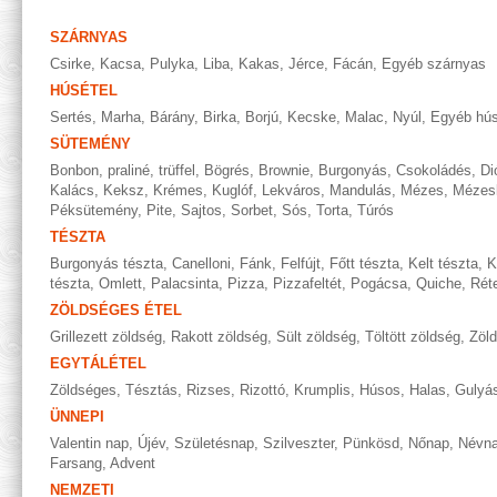
SZÁRNYAS
Csirke
,
Kacsa
,
Pulyka
,
Liba
,
Kakas
,
Jérce
,
Fácán
,
Egyéb szárnyas
HÚSÉTEL
Sertés
,
Marha
,
Bárány
,
Birka
,
Borjú
,
Kecske
,
Malac
,
Nyúl
,
Egyéb hús
SÜTEMÉNY
Bonbon, praliné, trüffel
,
Bögrés
,
Brownie
,
Burgonyás
,
Csokoládés
,
Di
Kalács
,
Keksz
,
Krémes
,
Kuglóf
,
Lekváros
,
Mandulás
,
Mézes
,
Mézes
Péksütemény
,
Pite
,
Sajtos
,
Sorbet
,
Sós
,
Torta
,
Túrós
TÉSZTA
Burgonyás tészta
,
Canelloni
,
Fánk
,
Felfújt
,
Főtt tészta
,
Kelt tészta
,
K
tészta
,
Omlett
,
Palacsinta
,
Pizza
,
Pizzafeltét
,
Pogácsa
,
Quiche
,
Rét
ZÖLDSÉGES ÉTEL
Grillezett zöldség
,
Rakott zöldség
,
Sült zöldség
,
Töltött zöldség
,
Zöl
EGYTÁLÉTEL
Zöldséges
,
Tésztás
,
Rizses
,
Rizottó
,
Krumplis
,
Húsos
,
Halas
,
Gulyá
ÜNNEPI
Valentin nap
,
Újév
,
Születésnap
,
Szilveszter
,
Pünkösd
,
Nőnap
,
Névn
Farsang
,
Advent
NEMZETI