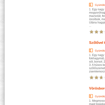
Gyümöl
1. Egy nagy 
mogyoróhagym
mazsolát, fe
ízesítsük, ma
Utána hagyju
...
Szőlővel 
Gyümöl
1. Egy nagy 
fokhagymát,
sót, borsot
3. A húsos k
szőlőszemet
zsemlemorzsá
Vörösboro
Gyümöl
1. Megmosom
majd tojásba