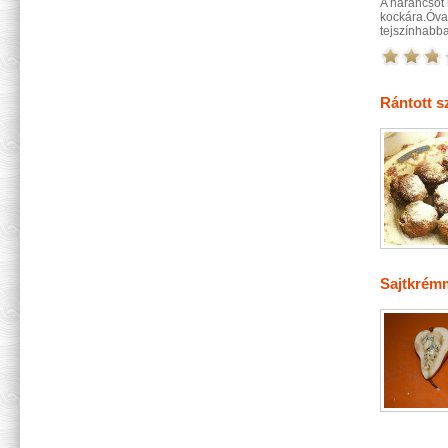
A narancsot
kockára.Óva
tejszínhabba
Rántott s
Sajtkrémm