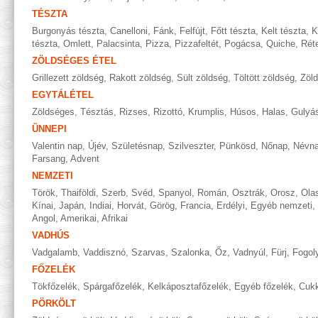
TÉSZTA
Burgonyás tészta
,
Canelloni
,
Fánk
,
Felfújt
,
Főtt tészta
,
Kelt tészta
,
K
tészta
,
Omlett
,
Palacsinta
,
Pizza
,
Pizzafeltét
,
Pogácsa
,
Quiche
,
Rét
ZÖLDSÉGES ÉTEL
Grillezett zöldség
,
Rakott zöldség
,
Sült zöldség
,
Töltött zöldség
,
Zöl
EGYTÁLÉTEL
Zöldséges
,
Tésztás
,
Rizses
,
Rizottó
,
Krumplis
,
Húsos
,
Halas
,
Gulyá
ÜNNEPI
Valentin nap
,
Újév
,
Születésnap
,
Szilveszter
,
Pünkösd
,
Nőnap
,
Névn
Farsang
,
Advent
NEMZETI
Török
,
Thaiföldi
,
Szerb
,
Svéd
,
Spanyol
,
Román
,
Osztrák
,
Orosz
,
Ola
Kínai
,
Japán
,
Indiai
,
Horvát
,
Görög
,
Francia
,
Erdélyi
,
Egyéb nemzeti
,
Angol
,
Amerikai
,
Afrikai
VADHÚS
Vadgalamb
,
Vaddisznó
,
Szarvas
,
Szalonka
,
Őz
,
Vadnyúl
,
Fürj
,
Fogol
FŐZELÉK
Tökfőzelék
,
Spárgafőzelék
,
Kelkáposztafőzelék
,
Egyéb főzelék
,
Cukk
PÖRKÖLT