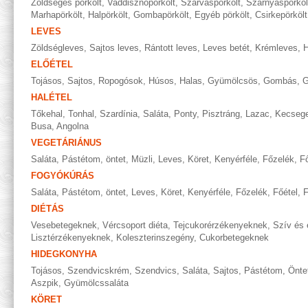
Zöldséges pörkölt
,
Vaddisznópörkölt
,
Szarvaspörkölt
,
Szárnyaspörköl
Marhapörkölt
,
Halpörkölt
,
Gombapörkölt
,
Egyéb pörkölt
,
Csirkepörkölt
LEVES
Zöldségleves
,
Sajtos leves
,
Rántott leves
,
Leves betét
,
Krémleves
,
H
ELŐÉTEL
Tojásos
,
Sajtos
,
Ropogósok
,
Húsos
,
Halas
,
Gyümölcsös
,
Gombás
,
G
HALÉTEL
Tőkehal
,
Tonhal
,
Szardínia
,
Saláta
,
Ponty
,
Pisztráng
,
Lazac
,
Kecseg
Busa
,
Angolna
VEGETÁRIÁNUS
Saláta
,
Pástétom, öntet
,
Müzli
,
Leves
,
Köret
,
Kenyérféle
,
Főzelék
,
Fő
FOGYÓKÚRÁS
Saláta
,
Pástétom, öntet
,
Leves
,
Köret
,
Kenyérféle
,
Főzelék
,
Főétel
,
F
DIÉTÁS
Vesebetegeknek
,
Vércsoport diéta
,
Tejcukorérzékenyeknek
,
Szív és 
Lisztérzékenyeknek
,
Koleszterinszegény
,
Cukorbetegeknek
HIDEGKONYHA
Tojásos
,
Szendvicskrém
,
Szendvics
,
Saláta
,
Sajtos
,
Pástétom
,
Önte
Aszpik
,
Gyümölcssaláta
KÖRET