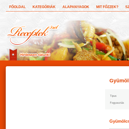
FŐOLDAL
KATEGÓRIÁK
ALAPANYAGOK
MIT FŐZZEK?
S
Gyümöl
Tipus
Fogyasztás
Gyümölcs