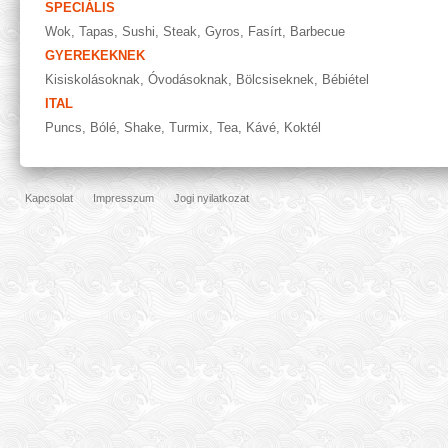
SPECIÁLIS
Wok
,
Tapas
,
Sushi
,
Steak
,
Gyros
,
Fasírt
,
Barbecue
GYEREKEKNEK
Kisiskolásoknak
,
Óvodásoknak
,
Bölcsiseknek
,
Bébiétel
ITAL
Puncs
,
Bólé
,
Shake
,
Turmix
,
Tea
,
Kávé
,
Koktél
Kapcsolat
Impresszum
Jogi nyilatkozat