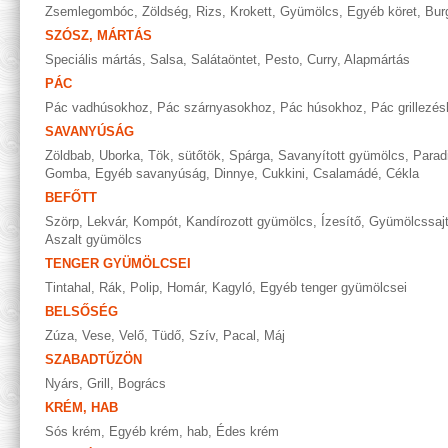
Zsemlegombóc
,
Zöldség
,
Rizs
,
Krokett
,
Gyümölcs
,
Egyéb köret
,
Bur
SZÓSZ, MÁRTÁS
Speciális mártás
,
Salsa
,
Salátaöntet
,
Pesto
,
Curry
,
Alapmártás
PÁC
Pác vadhúsokhoz
,
Pác szárnyasokhoz
,
Pác húsokhoz
,
Pác grillezé
SAVANYÚSÁG
Zöldbab
,
Uborka
,
Tök, sütőtök
,
Spárga
,
Savanyított gyümölcs
,
Parad
Gomba
,
Egyéb savanyúság
,
Dinnye
,
Cukkini
,
Csalamádé
,
Cékla
BEFŐTT
Szörp
,
Lekvár
,
Kompót
,
Kandírozott gyümölcs
,
Ízesítő
,
Gyümölcssaj
Aszalt gyümölcs
TENGER GYÜMÖLCSEI
Tintahal
,
Rák
,
Polip
,
Homár
,
Kagyló
,
Egyéb tenger gyümölcsei
BELSŐSÉG
Zúza
,
Vese
,
Velő
,
Tüdő
,
Szív
,
Pacal
,
Máj
SZABADTŰZÖN
Nyárs
,
Grill
,
Bogrács
KRÉM, HAB
Sós krém
,
Egyéb krém, hab
,
Édes krém