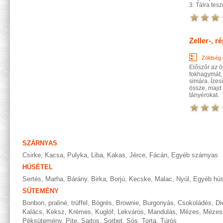
3. Tálra tes
Zeller-, 
Zöldség 
Előszőr az ö
fokhagymát, 
simára. Ízesí
össze, majd 
tányérokat.
SZÁRNYAS
Csirke
,
Kacsa
,
Pulyka
,
Liba
,
Kakas
,
Jérce
,
Fácán
,
Egyéb szárnyas
HÚSÉTEL
Sertés
,
Marha
,
Bárány
,
Birka
,
Borjú
,
Kecske
,
Malac
,
Nyúl
,
Egyéb hús
SÜTEMÉNY
Bonbon, praliné, trüffel
,
Bögrés
,
Brownie
,
Burgonyás
,
Csokoládés
,
Di
Kalács
,
Keksz
,
Krémes
,
Kuglóf
,
Lekváros
,
Mandulás
,
Mézes
,
Mézes
Péksütemény
,
Pite
,
Sajtos
,
Sorbet
,
Sós
,
Torta
,
Túrós