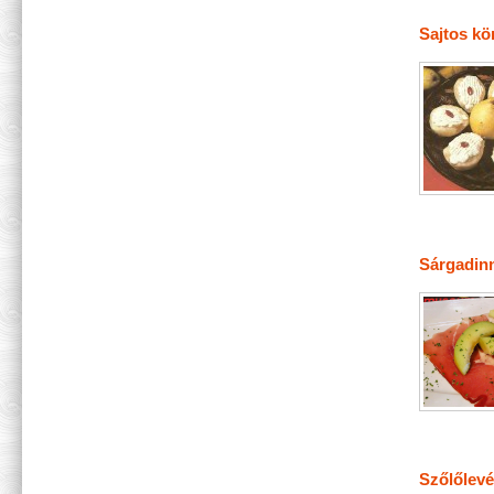
Sajtos kö
Sárgadinn
Szőlőlevél