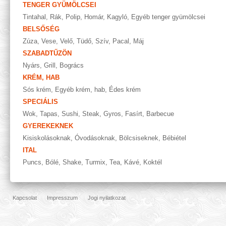
TENGER GYÜMÖLCSEI
Tintahal
,
Rák
,
Polip
,
Homár
,
Kagyló
,
Egyéb tenger gyümölcsei
BELSŐSÉG
Zúza
,
Vese
,
Velő
,
Tüdő
,
Szív
,
Pacal
,
Máj
SZABADTŰZÖN
Nyárs
,
Grill
,
Bogrács
KRÉM, HAB
Sós krém
,
Egyéb krém, hab
,
Édes krém
SPECIÁLIS
Wok
,
Tapas
,
Sushi
,
Steak
,
Gyros
,
Fasírt
,
Barbecue
GYEREKEKNEK
Kisiskolásoknak
,
Óvodásoknak
,
Bölcsiseknek
,
Bébiétel
ITAL
Puncs
,
Bólé
,
Shake
,
Turmix
,
Tea
,
Kávé
,
Koktél
Kapcsolat
Impresszum
Jogi nyilatkozat