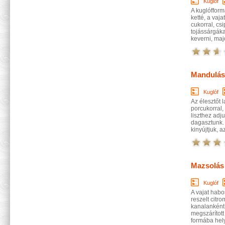
Kuglóf
A kuglófformá
ketté, a vaj
cukorral, cs
tojássárgáka
keverni, majd
Mandulás
Kuglóf
Az élesztőt 
porcukorral, 
liszthez adj
dagasztunk. 
kinyújtjuk, a
Mazsolás
Kuglóf
A vajat habo
reszelt citro
kanalanként,
megszárított
formába hely