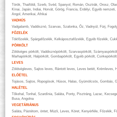
Török
,
Thaiföldi
,
Szerb
,
Svéd
,
Spanyol
,
Román
,
Osztrák
,
Orosz
,
Ola
Kínai
,
Japán
,
Indiai
,
Horvát
,
Görög
,
Francia
,
Erdélyi
,
Egyéb nemzeti
,
Angol
,
Amerikai
,
Afrikai
VADHÚS
Vadgalamb
,
Vaddisznó
,
Szarvas
,
Szalonka
,
Őz
,
Vadnyúl
,
Fürj
,
Fogol
FŐZELÉK
Tökfőzelék
,
Spárgafőzelék
,
Kelkáposztafőzelék
,
Egyéb főzelék
,
Cukk
PÖRKÖLT
Zöldséges pörkölt
,
Vaddisznópörkölt
,
Szarvaspörkölt
,
Szárnyaspörköl
Marhapörkölt
,
Halpörkölt
,
Gombapörkölt
,
Egyéb pörkölt
,
Csirkepörkölt
LEVES
Zöldségleves
,
Sajtos leves
,
Rántott leves
,
Leves betét
,
Krémleves
,
H
ELŐÉTEL
Tojásos
,
Sajtos
,
Ropogósok
,
Húsos
,
Halas
,
Gyümölcsös
,
Gombás
,
G
HALÉTEL
Tőkehal
,
Tonhal
,
Szardínia
,
Saláta
,
Ponty
,
Pisztráng
,
Lazac
,
Kecseg
Busa
,
Angolna
VEGETÁRIÁNUS
Saláta
,
Pástétom, öntet
,
Müzli
,
Leves
,
Köret
,
Kenyérféle
,
Főzelék
,
Fő