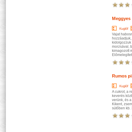
Meggyes 
Kuglóf
Vajat habosr
hozzáadjuk, a
kidolgozzuk 
morzsával, b
kimagozott m
Előmelegített
Rumos pi
Kuglóf
A cukrot, a r
keverés közb
verünk, és a
Kikent, zse
sütőben kb. 