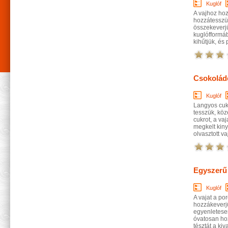
Kuglóf
A vajhoz hozz
hozzátesszük
összekeverjü
kuglófformáb
kihűtjük, és
Csokolád
Kuglóf
Langyos cukro
tesszük, köz
cukrot, a vaj
megkelt kiny
olvasztott va
Egyszerű
Kuglóf
A vajat a por
hozzákeverjük
egyenletesen
óvatosan hoz
tésztát a kiv