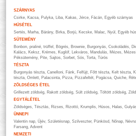
SZÁRNYAS
Csirke
,
Kacsa
,
Pulyka
,
Liba
,
Kakas
,
Jérce
,
Fácán
,
Egyéb szárnyas
HÚSÉTEL
Sertés
,
Marha
,
Bárány
,
Birka
,
Borjú
,
Kecske
,
Malac
,
Nyúl
,
Egyéb hús
SÜTEMÉNY
Bonbon, praliné, trüffel
,
Bögrés
,
Brownie
,
Burgonyás
,
Csokoládés
,
Di
Kalács
,
Keksz
,
Krémes
,
Kuglóf
,
Lekváros
,
Mandulás
,
Mézes
,
Mézes
Péksütemény
,
Pite
,
Sajtos
,
Sorbet
,
Sós
,
Torta
,
Túrós
TÉSZTA
Burgonyás tészta
,
Canelloni
,
Fánk
,
Felfújt
,
Főtt tészta
,
Kelt tészta
,
K
tészta
,
Omlett
,
Palacsinta
,
Pizza
,
Pizzafeltét
,
Pogácsa
,
Quiche
,
Rét
ZÖLDSÉGES ÉTEL
Grillezett zöldség
,
Rakott zöldség
,
Sült zöldség
,
Töltött zöldség
,
Zöl
EGYTÁLÉTEL
Zöldséges
,
Tésztás
,
Rizses
,
Rizottó
,
Krumplis
,
Húsos
,
Halas
,
Gulyá
ÜNNEPI
Valentin nap
,
Újév
,
Születésnap
,
Szilveszter
,
Pünkösd
,
Nőnap
,
Névn
Farsang
,
Advent
NEMZETI