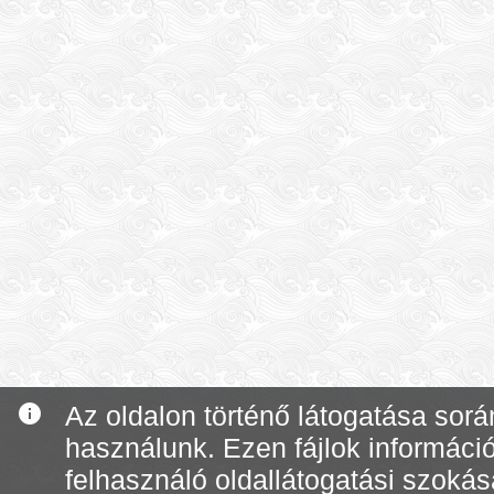
info
Az oldalon történő látogatása során
használunk. Ezen fájlok informáci
felhasználó oldallátogatási szoká