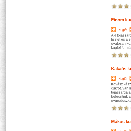
Finom ku
Kuglóf
A 4 tojássár
lisztet és a 
óvatosan közé
kuglóf formá
Kakaós k
Kuglóf
Kovász készít
cukrot, vaní
tojássárgáját
beleöntjük a 
gyúródeszkán
Mákos ku