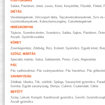
FOGYÓKÚRÁS
Saláta
,
Pástétom, öntet
,
Leves
,
Köret
,
Kenyérféle
,
Főzelék
,
Főétel
,
F
DIÉTÁS
Vesebetegeknek
,
Vércsoport diéta
,
Tejcukorérzékenyeknek
,
Szív és 
Lisztérzékenyeknek
,
Koleszterinszegény
,
Cukorbetegeknek
HIDEGKONYHA
Tojásos
,
Szendvicskrém
,
Szendvics
,
Saláta
,
Sajtos
,
Pástétom
,
Önte
Aszpik
,
Gyümölcssaláta
KÖRET
Zsemlegombóc
,
Zöldség
,
Rizs
,
Krokett
,
Gyümölcs
,
Egyéb köret
,
Bur
SZÓSZ, MÁRTÁS
Speciális mártás
,
Salsa
,
Salátaöntet
,
Pesto
,
Curry
,
Alapmártás
PÁC
Pác vadhúsokhoz
,
Pác szárnyasokhoz
,
Pác húsokhoz
,
Pác grillezé
SAVANYÚSÁG
Zöldbab
,
Uborka
,
Tök, sütőtök
,
Spárga
,
Savanyított gyümölcs
,
Parad
Gomba
,
Egyéb savanyúság
,
Dinnye
,
Cukkini
,
Csalamádé
,
Cékla
BEFŐTT
Szörp
,
Lekvár
,
Kompót
,
Kandírozott gyümölcs
,
Ízesítő
,
Gyümölcssaj
Aszalt gyümölcs