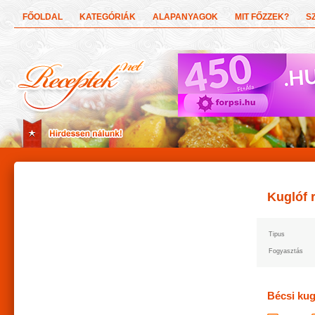
FŐOLDAL
KATEGÓRIÁK
ALAPANYAGOK
MIT FŐZZEK?
S
Kuglóf 
Tipus
Fogyasztás
Bécsi kug