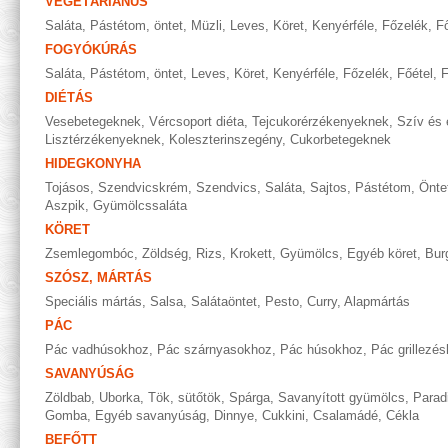
VEGETÁRIÁNUS
Saláta
,
Pástétom, öntet
,
Müzli
,
Leves
,
Köret
,
Kenyérféle
,
Főzelék
,
Fő
FOGYÓKÚRÁS
Saláta
,
Pástétom, öntet
,
Leves
,
Köret
,
Kenyérféle
,
Főzelék
,
Főétel
,
F
DIÉTÁS
Vesebetegeknek
,
Vércsoport diéta
,
Tejcukorérzékenyeknek
,
Szív és 
Lisztérzékenyeknek
,
Koleszterinszegény
,
Cukorbetegeknek
HIDEGKONYHA
Tojásos
,
Szendvicskrém
,
Szendvics
,
Saláta
,
Sajtos
,
Pástétom
,
Önte
Aszpik
,
Gyümölcssaláta
KÖRET
Zsemlegombóc
,
Zöldség
,
Rizs
,
Krokett
,
Gyümölcs
,
Egyéb köret
,
Bur
SZÓSZ, MÁRTÁS
Speciális mártás
,
Salsa
,
Salátaöntet
,
Pesto
,
Curry
,
Alapmártás
PÁC
Pác vadhúsokhoz
,
Pác szárnyasokhoz
,
Pác húsokhoz
,
Pác grillezé
SAVANYÚSÁG
Zöldbab
,
Uborka
,
Tök, sütőtök
,
Spárga
,
Savanyított gyümölcs
,
Parad
Gomba
,
Egyéb savanyúság
,
Dinnye
,
Cukkini
,
Csalamádé
,
Cékla
BEFŐTT