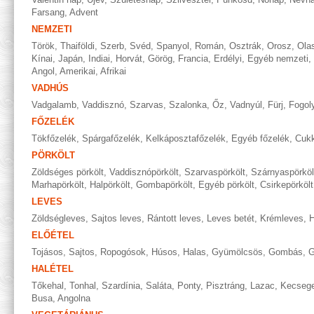
Farsang
,
Advent
NEMZETI
Török
,
Thaiföldi
,
Szerb
,
Svéd
,
Spanyol
,
Román
,
Osztrák
,
Orosz
,
Ola
Kínai
,
Japán
,
Indiai
,
Horvát
,
Görög
,
Francia
,
Erdélyi
,
Egyéb nemzeti
,
Angol
,
Amerikai
,
Afrikai
VADHÚS
Vadgalamb
,
Vaddisznó
,
Szarvas
,
Szalonka
,
Őz
,
Vadnyúl
,
Fürj
,
Fogol
FŐZELÉK
Tökfőzelék
,
Spárgafőzelék
,
Kelkáposztafőzelék
,
Egyéb főzelék
,
Cukk
PÖRKÖLT
Zöldséges pörkölt
,
Vaddisznópörkölt
,
Szarvaspörkölt
,
Szárnyaspörköl
Marhapörkölt
,
Halpörkölt
,
Gombapörkölt
,
Egyéb pörkölt
,
Csirkepörkölt
LEVES
Zöldségleves
,
Sajtos leves
,
Rántott leves
,
Leves betét
,
Krémleves
,
H
ELŐÉTEL
Tojásos
,
Sajtos
,
Ropogósok
,
Húsos
,
Halas
,
Gyümölcsös
,
Gombás
,
G
HALÉTEL
Tőkehal
,
Tonhal
,
Szardínia
,
Saláta
,
Ponty
,
Pisztráng
,
Lazac
,
Kecseg
Busa
,
Angolna