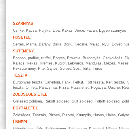
SZÁRNYAS
Csirke
,
Kacsa
,
Pulyka
,
Liba
,
Kakas
,
Jérce
,
Fácán
,
Egyéb szárnyas
HÚSÉTEL
Sertés
,
Marha
,
Bárány
,
Birka
,
Borjú
,
Kecske
,
Malac
,
Nyúl
,
Egyéb hús
SÜTEMÉNY
Bonbon, praliné, trüffel
,
Bögrés
,
Brownie
,
Burgonyás
,
Csokoládés
,
Di
Kalács
,
Keksz
,
Krémes
,
Kuglóf
,
Lekváros
,
Mandulás
,
Mézes
,
Mézes
Péksütemény
,
Pite
,
Sajtos
,
Sorbet
,
Sós
,
Torta
,
Túrós
TÉSZTA
Burgonyás tészta
,
Canelloni
,
Fánk
,
Felfújt
,
Főtt tészta
,
Kelt tészta
,
K
tészta
,
Omlett
,
Palacsinta
,
Pizza
,
Pizzafeltét
,
Pogácsa
,
Quiche
,
Rét
ZÖLDSÉGES ÉTEL
Grillezett zöldség
,
Rakott zöldség
,
Sült zöldség
,
Töltött zöldség
,
Zöl
EGYTÁLÉTEL
Zöldséges
,
Tésztás
,
Rizses
,
Rizottó
,
Krumplis
,
Húsos
,
Halas
,
Gulyá
ÜNNEPI
Valentin nap
,
Újév
,
Születésnap
,
Szilveszter
,
Pünkösd
,
Nőnap
,
Névn