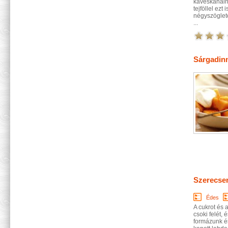
kávéskanálny
tejföllel ezt
négyszöglete
...
Sárgadinn
Szerecse
Édes
A cukrot és 
csoki felét,
formázunk é