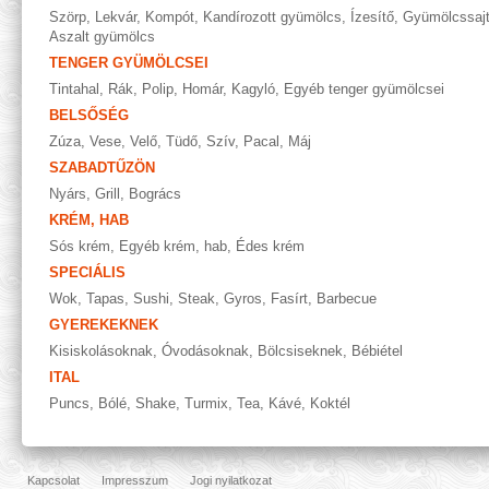
Szörp
,
Lekvár
,
Kompót
,
Kandírozott gyümölcs
,
Ízesítő
,
Gyümölcssaj
Aszalt gyümölcs
TENGER GYÜMÖLCSEI
Tintahal
,
Rák
,
Polip
,
Homár
,
Kagyló
,
Egyéb tenger gyümölcsei
BELSŐSÉG
Zúza
,
Vese
,
Velő
,
Tüdő
,
Szív
,
Pacal
,
Máj
SZABADTŰZÖN
Nyárs
,
Grill
,
Bogrács
KRÉM, HAB
Sós krém
,
Egyéb krém, hab
,
Édes krém
SPECIÁLIS
Wok
,
Tapas
,
Sushi
,
Steak
,
Gyros
,
Fasírt
,
Barbecue
GYEREKEKNEK
Kisiskolásoknak
,
Óvodásoknak
,
Bölcsiseknek
,
Bébiétel
ITAL
Puncs
,
Bólé
,
Shake
,
Turmix
,
Tea
,
Kávé
,
Koktél
Kapcsolat
Impresszum
Jogi nyilatkozat