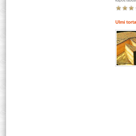
kapott labd
Ulmi tort