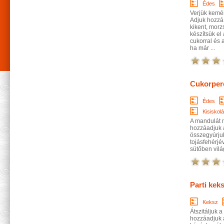
Édes
Verjük kemén
Adjuk hozzá 
kikent, morz
készítsük el 
cukorral és 
ha már ...
Cukorper
Édes
Kisiskol
A mandulát me
hozzáadjuk a
összegyúrjuk
tojásfehérjé
sütőben vilá
Parti kek
Keksz
Átszitáljuk 
hozzáadjuk a