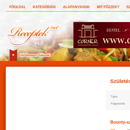
FŐOLDAL
KATEGÓRIÁK
ALAPANYAGOK
MIT FŐZZEK?
S
Születé
Tipus
Fogyasztás
Bounty-sz