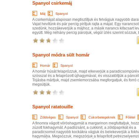
Spanyol csirkemáj
Máj
Spanyol
A csirkemájat alaposan megtisztítjuk és felvágjuk nagyobb dara
Vajat hevítünk és pár percig pirítjuk rajta a májat. Egy narancso
szedünk, hozzákeverjük a májhoz, a másik narancs kifacsart le
együtt. Még néhány percig pároljuk, végül ízlés szerint sózzuk,
Spanyol módra sült homár
Homár
Spanyol
A homár húsát felaprózzuk, majd elkeverjük a paradicsompürév
szósszal és a felaprózott újhagymával, és visszatöltjük a páncé
Tojásba mártjuk, majd zsemlemorzsába megforgatjuk, és forró 
megsütjük.
Spanyol ratatouille
Zöldséges
Spanyol
Cukorbetegeknek
Főétel
A finomra vágott vöröshagymát a margarinon megfuttatjuk, hoz
zúzott fokhagymát. A padlizsánt, a cukkinit, a zöldpaprikát és a
paradicsomot nagyobb kockákra vágjuk és belekeverjük a fok
hagymába. Megsózzuk, megszórjuk a felaprított petrezselyemzöl