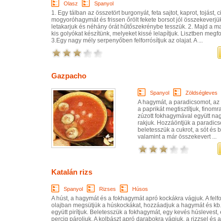
Olasz
Spanyol
1. Egy tálban az összetört burgonyát, feta sajtot, kaprot, tojást, c
mogyoróhagymát és frissen őrölt fekete borsot jól összekeverjük
letakarjuk és néhány órát hűtőszekrénybe tesszük. 2. Majd a m
kis golyókat készítünk, melyeket kissé lelapítjuk. Lisztben megfo
3.Egy nagy mély serpenyőben felforrósítjuk az olajat. A ...
Gazpacho
Spanyol
Zöldségleves
A hagymát, a paradicsomot, az
a paprikát megtisztítjuk, finomra
zúzott fokhagymával együtt nag
rakjuk. Hozzáöntjük a paradics
beletesszük a cukrot, a sót és b
valamint a már összekevert ...
Katalán rizs
Spanyol
Rizses
Húsos
A húst, a hagymát és a fokhagymát apró kockákra vágjuk. A felfor
olajban megsütjük a húskockákat, hozzáadjuk a hagymát és kb.
együtt pirítjuk. Beletesszük a fokhagymát, egy kevés húslevest,
percig pároljuk. A kolbászt apró darabokra vágjuk, a rizzsel és