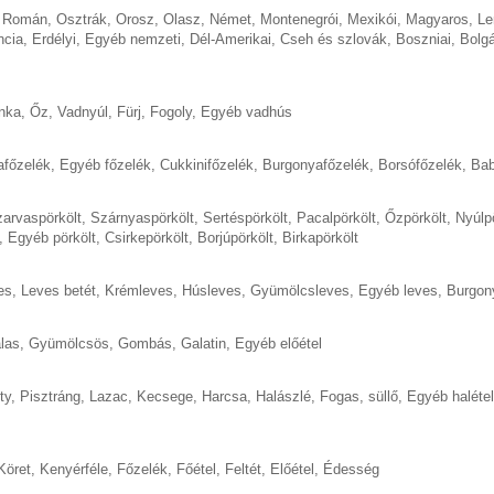
,
Román
,
Osztrák
,
Orosz
,
Olasz
,
Német
,
Montenegrói
,
Mexikói
,
Magyaros
,
Le
ncia
,
Erdélyi
,
Egyéb nemzeti
,
Dél-Amerikai
,
Cseh és szlovák
,
Boszniai
,
Bolgá
nka
,
Őz
,
Vadnyúl
,
Fürj
,
Fogoly
,
Egyéb vadhús
afőzelék
,
Egyéb főzelék
,
Cukkinifőzelék
,
Burgonyafőzelék
,
Borsófőzelék
,
Bab
arvaspörkölt
,
Szárnyaspörkölt
,
Sertéspörkölt
,
Pacalpörkölt
,
Őzpörkölt
,
Nyúlp
,
Egyéb pörkölt
,
Csirkepörkölt
,
Borjúpörkölt
,
Birkapörkölt
es
,
Leves betét
,
Krémleves
,
Húsleves
,
Gyümölcsleves
,
Egyéb leves
,
Burgon
las
,
Gyümölcsös
,
Gombás
,
Galatin
,
Egyéb előétel
ty
,
Pisztráng
,
Lazac
,
Kecsege
,
Harcsa
,
Halászlé
,
Fogas, süllő
,
Egyéb halétel
Köret
,
Kenyérféle
,
Főzelék
,
Főétel
,
Feltét
,
Előétel
,
Édesség