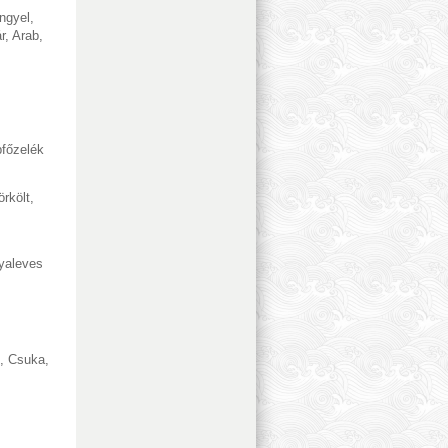
ngyel
,
r
,
Arab
,
főzelék
örkölt
,
yaleves
,
Csuka
,