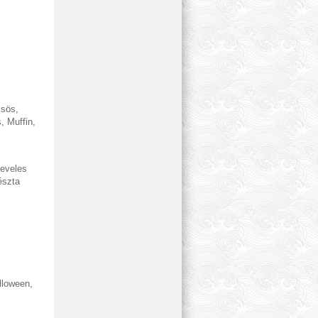
csös
,
s
,
Muffin
,
eveles
észta
lloween
,