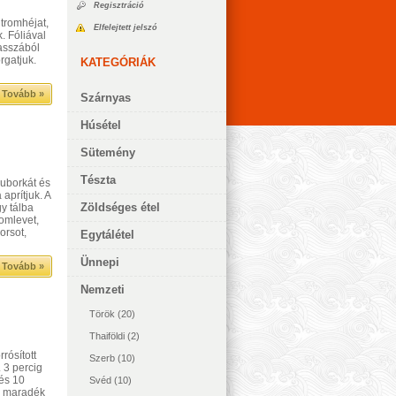
Regisztráció
itromhéjat,
Elfelejtett jelszó
. Fóliával
asszából
rgatjuk.
KATEGÓRIÁK
Tovább »
Szárnyas
Húsétel
Sütemény
Tészta
 uborkát és
 aprítjuk. A
Zöldséges étel
y tálba
omlevet,
orsot,
Egytálétel
Ünnepi
Tovább »
Nemzeti
Török
(20)
Thaiföldi
(2)
rósított
Szerb
(10)
 3 percig
 és 10
Svéd
(10)
 a maradék