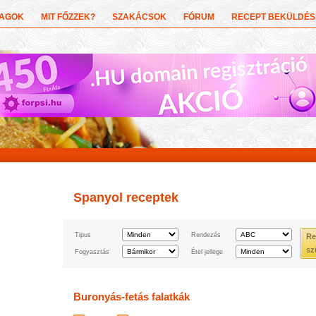
YAGOK
MIT FŐZZEK?
SZAKÁCSOK
FÓRUM
RECEPT BEKÜLDÉS
Spanyol receptek
Tipus
Rendezés
Re
sz
Fogyasztás
Étel jellege
Buronyás-fetás falatkák