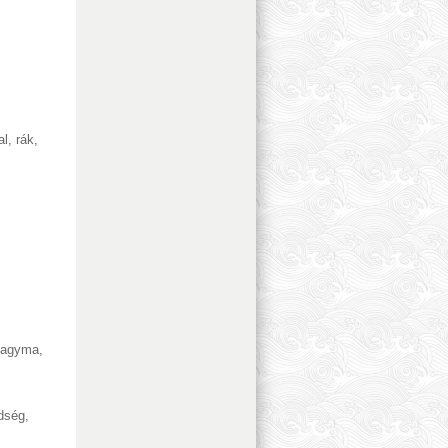
al, rák
,
agyma
,
ldség
,