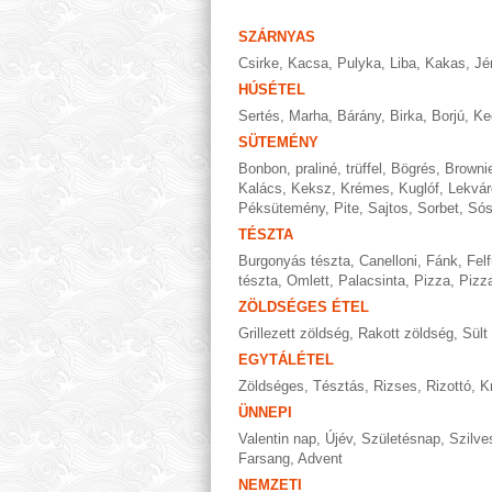
SZÁRNYAS
Csirke
,
Kacsa
,
Pulyka
,
Liba
,
Kakas
,
Jé
HÚSÉTEL
Sertés
,
Marha
,
Bárány
,
Birka
,
Borjú
,
Ke
SÜTEMÉNY
Bonbon, praliné, trüffel
,
Bögrés
,
Browni
Kalács
,
Keksz
,
Krémes
,
Kuglóf
,
Lekvár
Péksütemény
,
Pite
,
Sajtos
,
Sorbet
,
Só
TÉSZTA
Burgonyás tészta
,
Canelloni
,
Fánk
,
Felf
tészta
,
Omlett
,
Palacsinta
,
Pizza
,
Pizza
ZÖLDSÉGES ÉTEL
Grillezett zöldség
,
Rakott zöldség
,
Sült
EGYTÁLÉTEL
Zöldséges
,
Tésztás
,
Rizses
,
Rizottó
,
K
ÜNNEPI
Valentin nap
,
Újév
,
Születésnap
,
Szilve
Farsang
,
Advent
NEMZETI