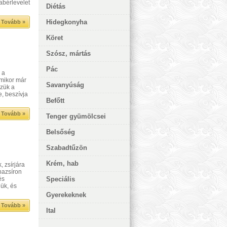
abérlevelet
Diétás
Hidegkonyha
Tovább »
Köret
Szósz, mártás
Pác
 a
 amikor már
Savanyúság
szük a
e, beszívja
Befőtt
Tovább »
Tenger gyümölcsei
Belsőség
Szabadtűzön
Krém, hab
, zsírjára
nazsíron
és
Speciális
jük, és
Gyerekeknek
Tovább »
Ital