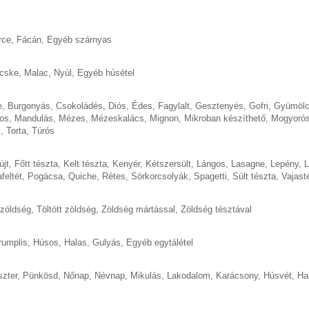
rce
,
Fácán
,
Egyéb szárnyas
cske
,
Malac
,
Nyúl
,
Egyéb húsétel
e
,
Burgonyás
,
Csokoládés
,
Diós
,
Édes
,
Fagylalt
,
Gesztenyés
,
Gofri
,
Gyümöl
os
,
Mandulás
,
Mézes
,
Mézeskalács
,
Mignon
,
Mikroban készíthető
,
Mogyoró
s
,
Torta
,
Túrós
újt
,
Főtt tészta
,
Kelt tészta
,
Kenyér
,
Kétszersült
,
Lángos
,
Lasagne
,
Lepény
,
L
feltét
,
Pogácsa
,
Quiche
,
Rétes
,
Sörkorcsolyák
,
Spagetti
,
Sült tészta
,
Vajast
 zöldség
,
Töltött zöldség
,
Zöldség mártással
,
Zöldség tésztával
rumplis
,
Húsos
,
Halas
,
Gulyás
,
Egyéb egytálétel
szter
,
Pünkösd
,
Nőnap
,
Névnap
,
Mikulás
,
Lakodalom
,
Karácsony
,
Húsvét
,
Ha