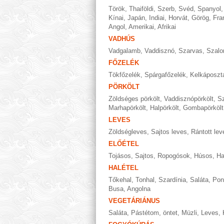
Török
,
Thaiföldi
,
Szerb
,
Svéd
,
Spanyol
Kínai
,
Japán
,
Indiai
,
Horvát
,
Görög
,
Fra
Angol
,
Amerikai
,
Afrikai
VADHÚS
Vadgalamb
,
Vaddisznó
,
Szarvas
,
Szalo
FŐZELÉK
Tökfőzelék
,
Spárgafőzelék
,
Kelkáposzt
PÖRKÖLT
Zöldséges pörkölt
,
Vaddisznópörkölt
,
Sz
Marhapörkölt
,
Halpörkölt
,
Gombapörkölt
LEVES
Zöldségleves
,
Sajtos leves
,
Rántott lev
ELŐÉTEL
Tojásos
,
Sajtos
,
Ropogósok
,
Húsos
,
Ha
HALÉTEL
Tőkehal
,
Tonhal
,
Szardínia
,
Saláta
,
Pon
Busa
,
Angolna
VEGETÁRIÁNUS
Saláta
,
Pástétom, öntet
,
Müzli
,
Leves
,