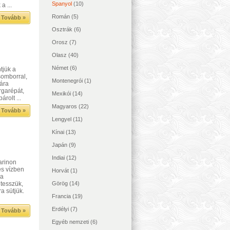
Spanyol
(10)
a ...
Román
(5)
Tovább »
Osztrák
(6)
Orosz
(7)
Olasz
(40)
Német
(6)
tjük a
csomborral,
Montenegrói
(1)
hára
rgarépát,
Mexikói
(14)
rolt ...
Magyaros
(22)
Tovább »
Lengyel
(11)
Kínai
(13)
Japán
(9)
Indiai
(12)
arinon
és vízben
Horvát
(1)
 a
 tesszük,
Görög
(14)
a sütjük.
Francia
(19)
Erdélyi
(7)
Tovább »
Egyéb nemzeti
(6)