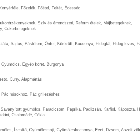
Kenyérféle
,
Főzelék
,
Főétel
,
Feltét
,
Édesség
cukorérzékenyeknek
,
Szív és érrendszeri
,
Reform ételek
,
Májbetegeknek
,
y
,
Cukorbetegeknek
aláta
,
Sajtos
,
Pástétom
,
Öntet
,
Körözött
,
Kocsonya
,
Hidegtál
,
Hideg leves
,
H
,
Gyümölcs
,
Egyéb köret
,
Burgonya
esto
,
Curry
,
Alapmártás
,
Pác húsokhoz
,
Pác grillezéshez
,
Savanyított gyümölcs
,
Paradicsom
,
Paprika
,
Padlizsán
,
Karfiol
,
Káposzta
,
H
kkini
,
Csalamádé
,
Cékla
ümölcs
,
Ízesítő
,
Gyümölcssajt
,
Gyümölcskocsonya
,
Ecet
,
Dzsem
,
Aszalt zö