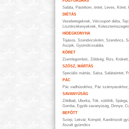
FOGYÓKÚRÁS
Saláta
,
Pástétom, öntet
,
Leves
,
Köret
,
DIÉTÁS
Vesebetegeknek
,
Vércsoport diéta
,
Tej
Lisztérzékenyeknek
,
Koleszterinszegén
HIDEGKONYHA
Tojásos
,
Szendvicskrém
,
Szendvics
,
S
Aszpik
,
Gyümölcssaláta
KÖRET
Zsemlegombóc
,
Zöldség
,
Rizs
,
Krokett
SZÓSZ, MÁRTÁS
Speciális mártás
,
Salsa
,
Salátaöntet
,
P
PÁC
Pác vadhúsokhoz
,
Pác szárnyasokhoz
SAVANYÚSÁG
Zöldbab
,
Uborka
,
Tök, sütőtök
,
Spárga
Gomba
,
Egyéb savanyúság
,
Dinnye
,
Cu
BEFŐTT
Szörp
,
Lekvár
,
Kompót
,
Kandírozott gy
Aszalt gyümölcs