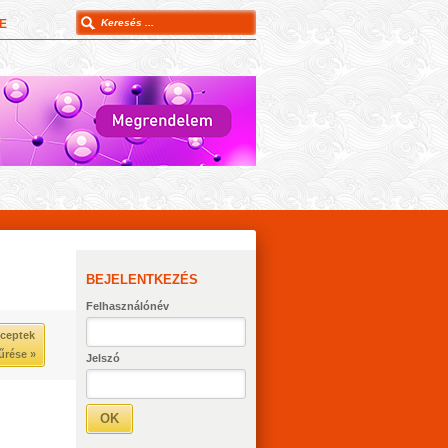
E
BEJELENTKEZÉS
Felhasználónév
ceptek
űrése »
Jelszó
OK