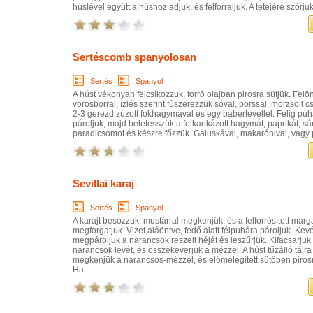
húslével együtt a húshoz adjuk, és felforraljuk. A tetejére szórjuk 
Sertéscomb spanyolosan
Sertés
Spanyol
A húst vékonyan felcsíkozzuk, forró olajban pirosra sütjük. Felön
vörösborral, ízlés szerint fűszerezzük sóval, borssal, morzsolt 
2-3 gerezd zúzott fokhagymával és egy babérlevéllel. Félig pu
pároljuk, majd beletesszük a felkarikázott hagymát, paprikát, sá
paradicsomot és készre főzzük. Galuskával, makarónival, vagy pá
Sevillai karaj
Sertés
Spanyol
A karajt besózzuk, mustárral megkenjük, és a felforrósított marg
megforgatjuk. Vizet aláöntve, fedő alatt félpuhára pároljuk. Kev
megpároljuk a narancsok reszelt héját és leszűrjük. Kifacsarjuk
narancsok levét, és összekeverjük a mézzel. A húst tűzálló tálra
megkenjük a narancsos-mézzel, és előmelegített sütőben pirosr
Ha ...