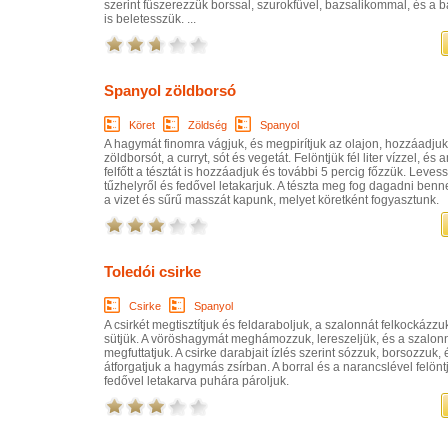
szerint fűszerezzük borssal, szurokfűvel, bazsalikommal, és a b
is beletesszük. ...
Spanyol zöldborsó
Köret
Zöldség
Spanyol
A hagymát finomra vágjuk, és megpirítjuk az olajon, hozzáadjuk
zöldborsót, a curryt, sót és vegetát. Felöntjük fél liter vízzel, és
felfőtt a tésztát is hozzáadjuk és további 5 percig főzzük. Leves
tűzhelyről és fedővel letakarjuk. A tészta meg fog dagadni benn
a vizet és sűrű masszát kapunk, melyet köretként fogyasztunk.
Toledói csirke
Csirke
Spanyol
A csirkét megtisztítjuk és feldaraboljuk, a szalonnát felkockázzuk
sütjük. A vöröshagymát meghámozzuk, lereszeljük, és a szalon
megfuttatjuk. A csirke darabjait ízlés szerint sózzuk, borsozzuk, 
átforgatjuk a hagymás zsírban. A borral és a narancslével felönt
fedővel letakarva puhára pároljuk.