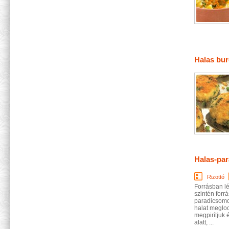
Halas bur
Halas-par
Rizottó
Forrásban lé
szintén forr
paradicsomot
halat meglo
megpirítjuk é
alatt, ...