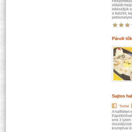
Felszeleteljü
oldalát megs
elkészítjük a
a tejszínt, 
petrezselyme
Párolt tő
Sajtos ha
Tonhal
A halfiléket
Papírtörlővel
erre 3 szem 
összetűzzük 
krumplival és