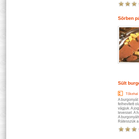
Sörben pá
Sült burg
Tőkehal
A burgonyát
felhevített 
vágjuk. A jo
levessel. A 
A burgonyáho
Rátesszük a h