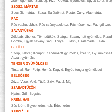
Zsemlegombóc
,
Zöldség
,
Rizs
,
Krokett
,
Gyümölcs
,
Egyéb köret
,
Bur
SZÓSZ, MÁRTÁS
Speciális mártás
,
Salsa
,
Salátaöntet
,
Pesto
,
Curry
,
Alapmártás
PÁC
Pác vadhúsokhoz
,
Pác szárnyasokhoz
,
Pác húsokhoz
,
Pác grillezé
SAVANYÚSÁG
Zöldbab
,
Uborka
,
Tök, sütőtök
,
Spárga
,
Savanyított gyümölcs
,
Parad
Gomba
,
Egyéb savanyúság
,
Dinnye
,
Cukkini
,
Csalamádé
,
Cékla
BEFŐTT
Szörp
,
Lekvár
,
Kompót
,
Kandírozott gyümölcs
,
Ízesítő
,
Gyümölcssaj
Aszalt gyümölcs
TENGER GYÜMÖLCSEI
Tintahal
,
Rák
,
Polip
,
Homár
,
Kagyló
,
Egyéb tenger gyümölcsei
BELSŐSÉG
Zúza
,
Vese
,
Velő
,
Tüdő
,
Szív
,
Pacal
,
Máj
SZABADTŰZÖN
Nyárs
,
Grill
,
Bogrács
KRÉM, HAB
Sós krém
,
Egyéb krém, hab
,
Édes krém
SPECIÁLIS