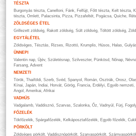
TÉSZTA
Burgonyás tészta
,
Canelloni
,
Fánk
,
Felfújt
,
Főtt tészta
,
Kelt tészta
,
K
tészta
,
Omlett
,
Palacsinta
,
Pizza
,
Pizzafeltét
,
Pogácsa
,
Quiche
,
Rét
ZÖLDSÉGES ÉTEL
Grillezett zöldség
,
Rakott zöldség
,
Sült zöldség
,
Töltött zöldség
,
Zöl
EGYTÁLÉTEL
Zöldséges
,
Tésztás
,
Rizses
,
Rizottó
,
Krumplis
,
Húsos
,
Halas
,
Gulyá
ÜNNEPI
Valentin nap
,
Újév
,
Születésnap
,
Szilveszter
,
Pünkösd
,
Nőnap
,
Névn
Farsang
,
Advent
NEMZETI
Török
,
Thaiföldi
,
Szerb
,
Svéd
,
Spanyol
,
Román
,
Osztrák
,
Orosz
,
Ola
Kínai
,
Japán
,
Indiai
,
Horvát
,
Görög
,
Francia
,
Erdélyi
,
Egyéb nemzeti
,
Angol
,
Amerikai
,
Afrikai
VADHÚS
Vadgalamb
,
Vaddisznó
,
Szarvas
,
Szalonka
,
Őz
,
Vadnyúl
,
Fürj
,
Fogol
FŐZELÉK
Tökfőzelék
,
Spárgafőzelék
,
Kelkáposztafőzelék
,
Egyéb főzelék
,
Cukk
PÖRKÖLT
Zöldséges pörkölt
,
Vaddisznópörkölt
,
Szarvaspörkölt
,
Szárnyaspörköl