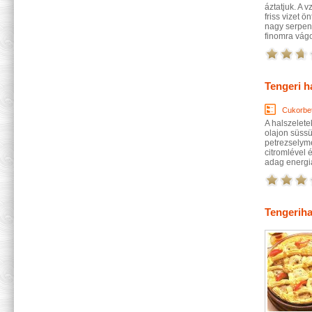
áztatjuk. A 
friss vizet 
nagy serpeny
finomra vágo
Tengeri h
Cukorbe
A halszelete
olajon süssü
petrezselyme
citromlével é
adag energia
Tengeriha