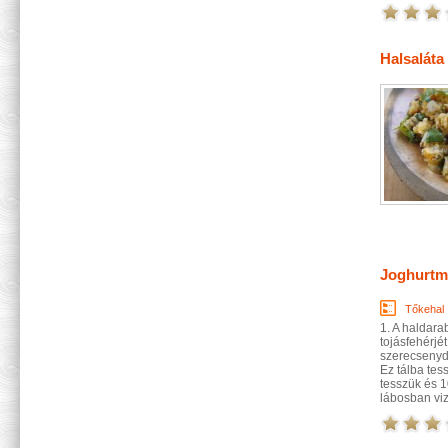
Halsaláta
Joghurtm
Tőkehal
1. A haldara
tojásfehérjé
szerecsenydi
Ez tálba tes
tesszük és 
lábosban vize