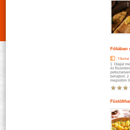
Fóliában 
Tőkehal
1. Olajjal m
és fűszerkev
petrezselyeml
behajtom. 2.
megsütöm 30 
Füstöltha