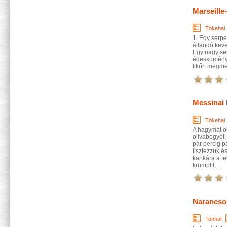
Marseille-
Tőkehal
1. Egy serpe
állandó kever
Egy nagy ser
édesköményt 
likőrt megme
Messinai 
Tőkehal
A hagymát ol
olívabogyót, 
pár percig p
lisztezzük 
karikára a f
krumplit, ...
Narancsos
Tonhal