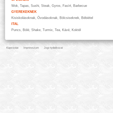
Wok
,
Tapas
,
Sushi
,
Steak
,
Gyros
,
Fasírt
,
Barbecue
GYEREKEKNEK
Kisiskolásoknak
,
Óvodásoknak
,
Bölcsiseknek
,
Bébiétel
ITAL
Puncs
,
Bólé
,
Shake
,
Turmix
,
Tea
,
Kávé
,
Koktél
Kapcsolat
Impresszum
Jogi nyilatkozat