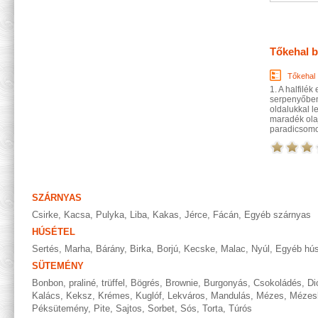
Tőkehal 
Tőkehal
1. A halfilék
serpenyőben f
oldalukkal le
maradék ola
paradicsomot
SZÁRNYAS
Csirke
,
Kacsa
,
Pulyka
,
Liba
,
Kakas
,
Jérce
,
Fácán
,
Egyéb szárnyas
HÚSÉTEL
Sertés
,
Marha
,
Bárány
,
Birka
,
Borjú
,
Kecske
,
Malac
,
Nyúl
,
Egyéb hús
SÜTEMÉNY
Bonbon, praliné, trüffel
,
Bögrés
,
Brownie
,
Burgonyás
,
Csokoládés
,
Di
Kalács
,
Keksz
,
Krémes
,
Kuglóf
,
Lekváros
,
Mandulás
,
Mézes
,
Mézes
Péksütemény
,
Pite
,
Sajtos
,
Sorbet
,
Sós
,
Torta
,
Túrós