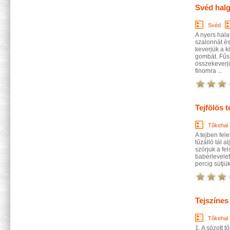
Svéd hal
Svéd
A nyers hala
szalonnát és
keverjük a k
gombát. Fűsz
összekeverj
finomra ...
Tejfölös t
Tőkehal
A tejben fel
tűzálló tál a
szórjuk a fe
babérlevelet
percig sütjü
Tejszínes
Tőkehal
1. A sózott 