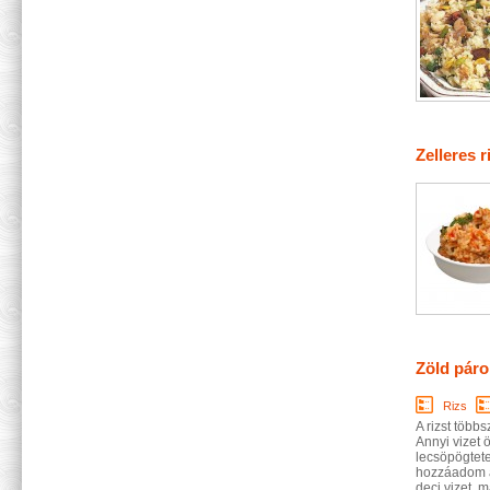
Zelleres r
Zöld párol
Rizs
A rizst több
Annyi vizet 
lecsöpögtete
hozzáadom a 
deci vizet, m