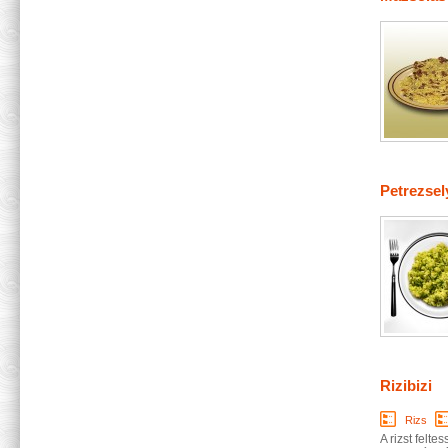
Petrezsel
Rizibizi
Rizs
A rizst felte