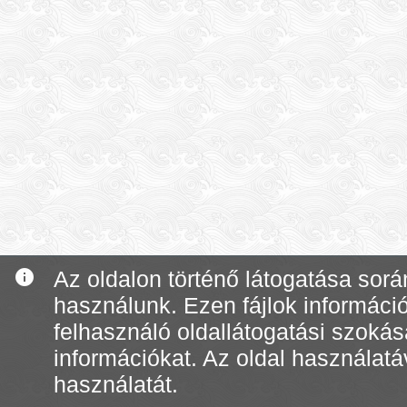
info
Az oldalon történő látogatása során
használunk. Ezen fájlok informáci
felhasználó oldallátogatási szoká
információkat. Az oldal használatá
használatát.