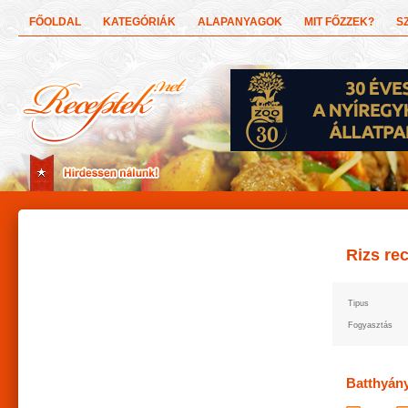
FŐOLDAL
KATEGÓRIÁK
ALAPANYAGOK
MIT FŐZZEK?
S
Rizs re
Tipus
Fogyasztás
Batthyány