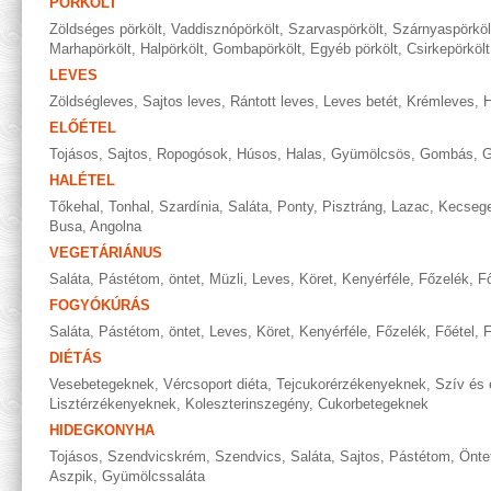
PÖRKÖLT
Zöldséges pörkölt
,
Vaddisznópörkölt
,
Szarvaspörkölt
,
Szárnyaspörköl
Marhapörkölt
,
Halpörkölt
,
Gombapörkölt
,
Egyéb pörkölt
,
Csirkepörkölt
LEVES
Zöldségleves
,
Sajtos leves
,
Rántott leves
,
Leves betét
,
Krémleves
,
H
ELŐÉTEL
Tojásos
,
Sajtos
,
Ropogósok
,
Húsos
,
Halas
,
Gyümölcsös
,
Gombás
,
G
HALÉTEL
Tőkehal
,
Tonhal
,
Szardínia
,
Saláta
,
Ponty
,
Pisztráng
,
Lazac
,
Kecseg
Busa
,
Angolna
VEGETÁRIÁNUS
Saláta
,
Pástétom, öntet
,
Müzli
,
Leves
,
Köret
,
Kenyérféle
,
Főzelék
,
Fő
FOGYÓKÚRÁS
Saláta
,
Pástétom, öntet
,
Leves
,
Köret
,
Kenyérféle
,
Főzelék
,
Főétel
,
F
DIÉTÁS
Vesebetegeknek
,
Vércsoport diéta
,
Tejcukorérzékenyeknek
,
Szív és 
Lisztérzékenyeknek
,
Koleszterinszegény
,
Cukorbetegeknek
HIDEGKONYHA
Tojásos
,
Szendvicskrém
,
Szendvics
,
Saláta
,
Sajtos
,
Pástétom
,
Önte
Aszpik
,
Gyümölcssaláta