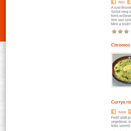
Rizs
A rizst finom
Szórd meg sa
forró erőlev
lére van szü
Mire a levét 
Citromos 
Currys riz
Köret
Fedő alatt p
vegetával, s
Ízlés szerint