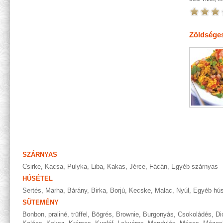
Zöldséges
SZÁRNYAS
Csirke
,
Kacsa
,
Pulyka
,
Liba
,
Kakas
,
Jérce
,
Fácán
,
Egyéb szárnyas
HÚSÉTEL
Sertés
,
Marha
,
Bárány
,
Birka
,
Borjú
,
Kecske
,
Malac
,
Nyúl
,
Egyéb hús
SÜTEMÉNY
Bonbon, praliné, trüffel
,
Bögrés
,
Brownie
,
Burgonyás
,
Csokoládés
,
Di