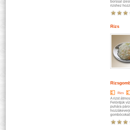
borssal ízesí
rizshez hozz
Rizs
Rizsgombó
Rizs
A rizst átmos
Felöntjük víz
puhára párol
hozzákeverjü
gombócokat 