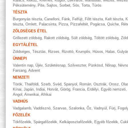
Kalács
,
Keksz
,
Krémes
,
Kuglóf
,
Lekváros
,
Mandulás
,
Mézes
,
Mézes
Péksütemény
,
Pite
,
Sajtos
,
Sorbet
,
Sós
,
Torta
,
Túrós
TÉSZTA
Burgonyás tészta
,
Canelloni
,
Fánk
,
Felfújt
,
Főtt tészta
,
Kelt tészta
,
K
tészta
,
Omlett
,
Palacsinta
,
Pizza
,
Pizzafeltét
,
Pogácsa
,
Quiche
,
Rét
ZÖLDSÉGES ÉTEL
Grillezett zöldség
,
Rakott zöldség
,
Sült zöldség
,
Töltött zöldség
,
Zöl
EGYTÁLÉTEL
Zöldséges
,
Tésztás
,
Rizses
,
Rizottó
,
Krumplis
,
Húsos
,
Halas
,
Gulyá
ÜNNEPI
Valentin nap
,
Újév
,
Születésnap
,
Szilveszter
,
Pünkösd
,
Nőnap
,
Névn
Farsang
,
Advent
NEMZETI
Török
,
Thaiföldi
,
Szerb
,
Svéd
,
Spanyol
,
Román
,
Osztrák
,
Orosz
,
Ola
Kínai
,
Japán
,
Indiai
,
Horvát
,
Görög
,
Francia
,
Erdélyi
,
Egyéb nemzeti
,
Angol
,
Amerikai
,
Afrikai
VADHÚS
Vadgalamb
,
Vaddisznó
,
Szarvas
,
Szalonka
,
Őz
,
Vadnyúl
,
Fürj
,
Fogol
FŐZELÉK
Tökfőzelék
,
Spárgafőzelék
,
Kelkáposztafőzelék
,
Egyéb főzelék
,
Cukk