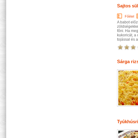
Sajtos sül
Főétel
A babot előző
zöldségekkel 
főni. Ha meg
kukoricát, a 
tojással és a 
Sárga riz
Tyúkhúsri