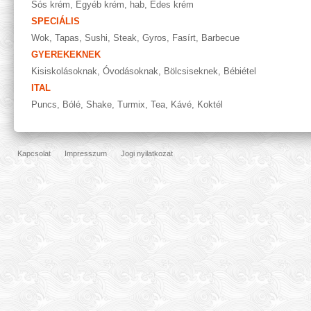
Sós krém
,
Egyéb krém, hab
,
Édes krém
SPECIÁLIS
Wok
,
Tapas
,
Sushi
,
Steak
,
Gyros
,
Fasírt
,
Barbecue
GYEREKEKNEK
Kisiskolásoknak
,
Óvodásoknak
,
Bölcsiseknek
,
Bébiétel
ITAL
Puncs
,
Bólé
,
Shake
,
Turmix
,
Tea
,
Kávé
,
Koktél
Kapcsolat
Impresszum
Jogi nyilatkozat