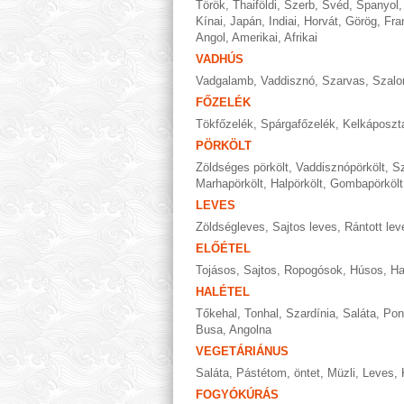
Török
,
Thaiföldi
,
Szerb
,
Svéd
,
Spanyol
Kínai
,
Japán
,
Indiai
,
Horvát
,
Görög
,
Fra
Angol
,
Amerikai
,
Afrikai
VADHÚS
Vadgalamb
,
Vaddisznó
,
Szarvas
,
Szalo
FŐZELÉK
Tökfőzelék
,
Spárgafőzelék
,
Kelkáposzt
PÖRKÖLT
Zöldséges pörkölt
,
Vaddisznópörkölt
,
Sz
Marhapörkölt
,
Halpörkölt
,
Gombapörkölt
LEVES
Zöldségleves
,
Sajtos leves
,
Rántott lev
ELŐÉTEL
Tojásos
,
Sajtos
,
Ropogósok
,
Húsos
,
Ha
HALÉTEL
Tőkehal
,
Tonhal
,
Szardínia
,
Saláta
,
Pon
Busa
,
Angolna
VEGETÁRIÁNUS
Saláta
,
Pástétom, öntet
,
Müzli
,
Leves
,
FOGYÓKÚRÁS