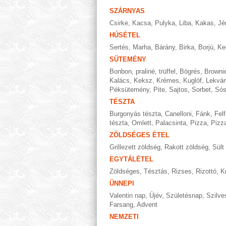
SZÁRNYAS
Csirke
,
Kacsa
,
Pulyka
,
Liba
,
Kakas
,
Jé
HÚSÉTEL
Sertés
,
Marha
,
Bárány
,
Birka
,
Borjú
,
Ke
SÜTEMÉNY
Bonbon, praliné, trüffel
,
Bögrés
,
Browni
Kalács
,
Keksz
,
Krémes
,
Kuglóf
,
Lekvár
Péksütemény
,
Pite
,
Sajtos
,
Sorbet
,
Só
TÉSZTA
Burgonyás tészta
,
Canelloni
,
Fánk
,
Felf
tészta
,
Omlett
,
Palacsinta
,
Pizza
,
Pizza
ZÖLDSÉGES ÉTEL
Grillezett zöldség
,
Rakott zöldség
,
Sült
EGYTÁLÉTEL
Zöldséges
,
Tésztás
,
Rizses
,
Rizottó
,
K
ÜNNEPI
Valentin nap
,
Újév
,
Születésnap
,
Szilve
Farsang
,
Advent
NEMZETI