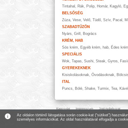
Tintahal
,
Rák
,
Polip
,
Homár
,
Kagyló
,
Eg
BELSŐSÉG
Zúza
,
Vese
,
Velő
,
Tüdő
,
Szív
,
Pacal
,
M
SZABADTŰZÖN
Nyárs
,
Grill
,
Bogrács
KRÉM, HAB
Sós krém
,
Egyéb krém, hab
,
Édes kré
SPECIÁLIS
Wok
,
Tapas
,
Sushi
,
Steak
,
Gyros
,
Fasí
GYEREKEKNEK
Kisiskolásoknak
,
Óvodásoknak
,
Bölcsi
ITAL
Puncs
,
Bólé
,
Shake
,
Turmix
,
Tea
,
Kávé
Kapcsolat
Impresszum
Jogi nyilatkozat
info
Az oldalon történő látogatása során cookie-kat (“sütiket”) használ
személyes információkat. Az oldal használatával elfogadja a cooki