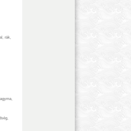
al, rák
,
agyma
,
ldség
,