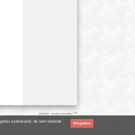
ogatási szokásairól, de nem tárolnak
Elfogadom