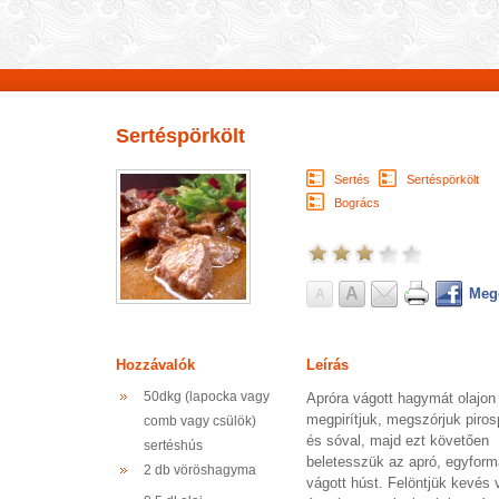
Sertéspörkölt
Sertés
Sertéspörkölt
Bogrács
A
Meg
A
Hozzávalók
Leírás
50dkg (lapocka vagy
Apróra vágott hagymát olajon
megpirítjuk, megszórjuk piros
comb vagy csülök)
és sóval, majd ezt követően
sertéshús
beletesszük az apró, egyfor
2 db vöröshagyma
vágott húst. Felöntjük kevés 