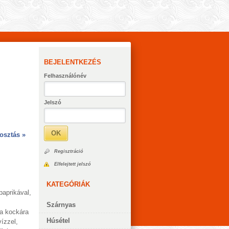
BEJELENTKEZÉS
Felhasználónév
Jelszó
OK
osztás »
Regisztráció
Elfelejtett jelszó
KATEGÓRIÁK
paprikával,
Szárnyas
ma kockára
Húsétel
vízzel,