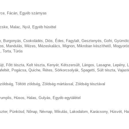
rce
,
Fácán
,
Egyéb szárnyas
cske
,
Malac
,
Nyúl
,
Egyéb húsétel
e
,
Burgonyás
,
Csokoládés
,
Diós
,
Édes
,
Fagylalt
,
Gesztenyés
,
Gofri
,
Gyümöl
os
,
Mandulás
,
Mézes
,
Mézeskalács
,
Mignon
,
Mikroban készíthető
,
Mogyoró
s
,
Torta
,
Túrós
újt
,
Főtt tészta
,
Kelt tészta
,
Kenyér
,
Kétszersült
,
Lángos
,
Lasagne
,
Lepény
,
L
feltét
,
Pogácsa
,
Quiche
,
Rétes
,
Sörkorcsolyák
,
Spagetti
,
Sült tészta
,
Vajast
 zöldség
,
Töltött zöldség
,
Zöldség mártással
,
Zöldség tésztával
rumplis
,
Húsos
,
Halas
,
Gulyás
,
Egyéb egytálétel
szter
,
Pünkösd
,
Nőnap
,
Névnap
,
Mikulás
,
Lakodalom
,
Karácsony
,
Húsvét
,
Ha