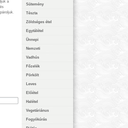
djuk a
Sütemény
 és
pároljuk.
Tészta
Zöldséges étel
Egytálétel
Ünnepi
Nemzeti
Vadhús
Főzelék
Pörkölt
Leves
Előétel
Halétel
Vegetáriánus
Fogyókúrás