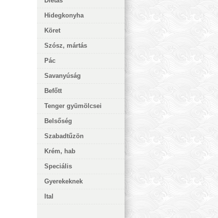
Diétás
Hidegkonyha
Köret
Szósz, mártás
Pác
Savanyúság
Befőtt
Tenger gyümölcsei
Belsőség
Szabadtűzön
Krém, hab
Speciális
Gyerekeknek
Ital